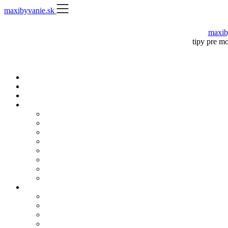
Skip
maxibyvanie.sk
to
content
maxib
tipy pre m