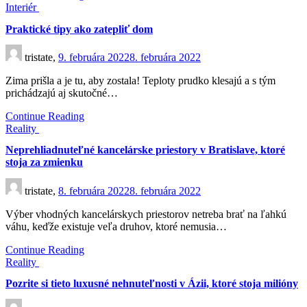
Interiér
Praktické tipy ako zatepliť dom
tristate,
9. februára 2022
8. februára 2022
Zima prišla a je tu, aby zostala! Teploty prudko klesajú a s tým
prichádzajú aj skutočné…
Continue Reading
Reality
Neprehliadnuteľné kancelárske priestory v Bratislave, ktoré
stoja za zmienku
tristate,
8. februára 2022
8. februára 2022
Výber vhodných kancelárskych priestorov netreba brať na ľahkú
váhu, keďže existuje veľa druhov, ktoré nemusia…
Continue Reading
Reality
Pozrite si tieto luxusné nehnuteľnosti v Ázii, ktoré stoja milióny