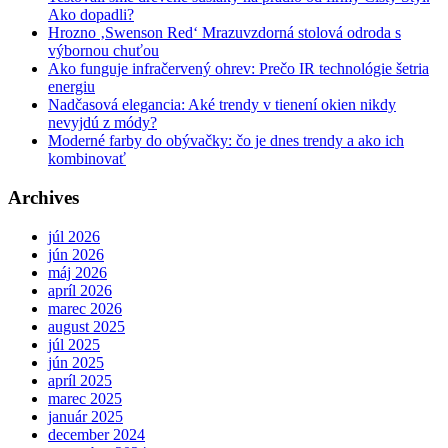
Ako dopadli?
Hrozno ‚Swenson Red‘ Mrazuvzdorná stolová odroda s
výbornou chuťou
Ako funguje infračervený ohrev: Prečo IR technológie šetria
energiu
Nadčasová elegancia: Aké trendy v tienení okien nikdy
nevyjdú z módy?
Moderné farby do obývačky: čo je dnes trendy a ako ich
kombinovať
Archives
júl 2026
jún 2026
máj 2026
apríl 2026
marec 2026
august 2025
júl 2025
jún 2025
apríl 2025
marec 2025
január 2025
december 2024