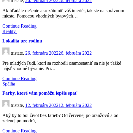
tristate,
26. februára 2022
26. februára 2022
Ak hľadáte riešenie ako zútulniť váš interiér, tak ste na správnom
mieste. Pomocou vhodných bytových…
Continue Reading
Reality
Lokalita pre rodinu
tristate,
26. februára 2022
26. februára 2022
Pre mladých ľudí, ktorí sa rozhodli osamostatniť sa nie je ťažké
nájsť vhodné bývanie. Pri…
Continue Reading
Spálňa
Farby, ktoré vám pomôžu lepšie spať
tristate,
12. februára 2022
12. februára 2022
Aký by to bol život bez farieb? Od červenej po oranžovú a od
zelenej po modrú,…
Continue Reading