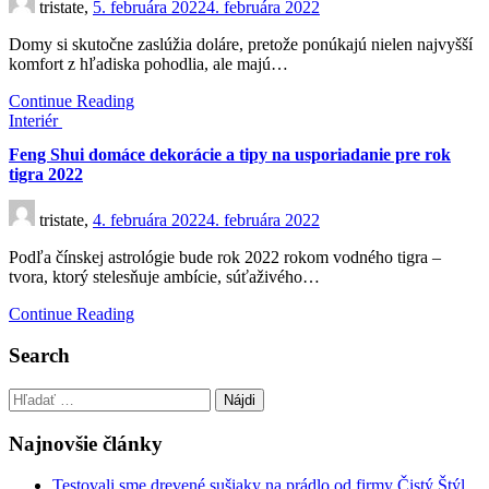
tristate,
5. februára 2022
4. februára 2022
Domy si skutočne zaslúžia doláre, pretože ponúkajú nielen najvyšší
komfort z hľadiska pohodlia, ale majú…
Continue Reading
Interiér
Feng Shui domáce dekorácie a tipy na usporiadanie pre rok
tigra 2022
tristate,
4. februára 2022
4. februára 2022
Podľa čínskej astrológie bude rok 2022 rokom vodného tigra –
tvora, ktorý stelesňuje ambície, súťaživého…
Continue Reading
Search
Hľadať:
Najnovšie články
Testovali sme drevené sušiaky na prádlo od firmy Čistý Štýl.