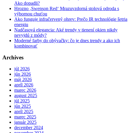
Ako dopadli?
Hrozno ‚Swenson Red‘ Mrazuvzdorná stolová odroda s
výbornou chuťou
Ako funguje infračervený ohrev: Prečo IR technológie šetria
energiu
Nadčasová elegancia: Aké trendy v tienení okien nikdy
nevyjdú z módy?
Moderné farby do obývačky: čo je dnes trendy a ako ich
kombinovať
Archives
júl 2026
jún 2026
máj 2026
apríl 2026
marec 2026
august 2025
júl 2025
jún 2025
apríl 2025
marec 2025
január 2025
december 2024
november 2024