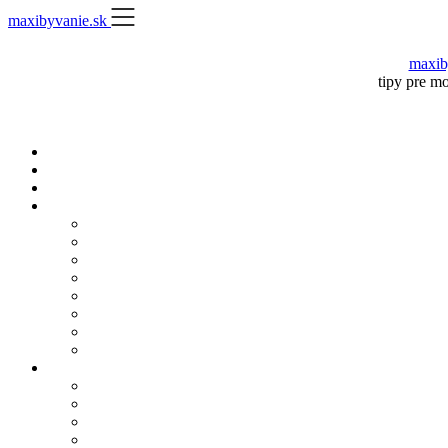
Skip
maxibyvanie.sk
to
content
maxib
tipy pre m