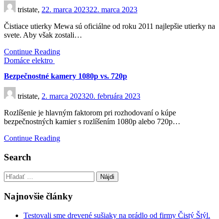
tristate,
22. marca 2023
22. marca 2023
Čistiace utierky Mewa sú oficiálne od roku 2011 najlepšie utierky na
svete. Aby však zostali…
Continue Reading
Domáce elektro
Bezpečnostné kamery 1080p vs. 720p
tristate,
2. marca 2023
20. februára 2023
Rozlíšenie je hlavným faktorom pri rozhodovaní o kúpe
bezpečnostných kamier s rozlíšením 1080p alebo 720p…
Continue Reading
Search
Hľadať:
Najnovšie články
Testovali sme drevené sušiaky na prádlo od firmy Čistý Štýl.