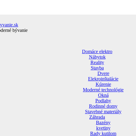
yvanie.sk
oderné bývanie
Domáce elektro
Nábytok
Reality
Stavba
Dvere
Elekroinštalácie
Kúrenie
Moderné technológie
Okná
Podlahy
Rodinné domy
Stavebné materiály
Záhrada
Bazény
kvetiny
Rady kutilom