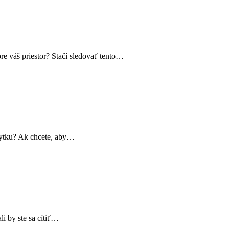
re váš priestor? Stačí sledovať tento…
bytku? Ak chcete, aby…
i by ste sa cítiť…