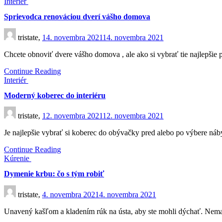
Interiér
Sprievodca renováciou dverí vášho domova
tristate,
14. novembra 2021
14. novembra 2021
Chcete obnoviť dvere vášho domova , ale ako si vybrať tie najlepšie p
Continue Reading
Interiér
Moderný koberec do interiéru
tristate,
12. novembra 2021
12. novembra 2021
Je najlepšie vybrať si koberec do obývačky pred alebo po výbere ná
Continue Reading
Kúrenie
Dymenie krbu: čo s tým robiť
tristate,
4. novembra 2021
4. novembra 2021
Unavený kašľom a kladením rúk na ústa, aby ste mohli dýchať. Nemal