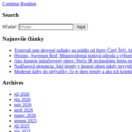
Continue Reading
Search
Hľadať:
Najnovšie články
Testovali sme drevené sušiaky na prádlo od firmy Čistý Štýl. 
Hrozno ‚Swenson Red‘ Mrazuvzdorná stolová odroda s výbor
Ako funguje infračervený ohrev: Prečo IR technológie šetria en
Nadčasová elegancia: Aké trendy v tienení okien nikdy nevyj
Moderné farby do obývačky: čo je dnes trendy a ako ich komb
Archives
júl 2026
jún 2026
máj 2026
apríl 2026
marec 2026
august 2025
júl 2025
jún 2025