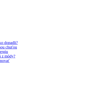
Ako dopadli?
nou chuťou
ergiu
dú z módy?
inovať