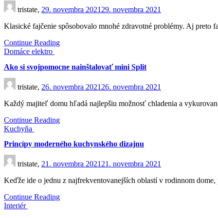
tristate,
29. novembra 2021
29. novembra 2021
Klasické fajčenie spôsobovalo mnohé zdravotné problémy. Aj preto faj
Continue Reading
Domáce elektro
Ako si svojpomocne nainštalovať mini Split
tristate,
26. novembra 2021
26. novembra 2021
Každý majiteľ domu hľadá najlepšiu možnosť chladenia a vykurovani
Continue Reading
Kuchyňa
Princípy moderného kuchynského dizajnu
tristate,
21. novembra 2021
21. novembra 2021
Keďže ide o jednu z najfrekventovanejších oblastí v rodinnom dome,
Continue Reading
Interiér