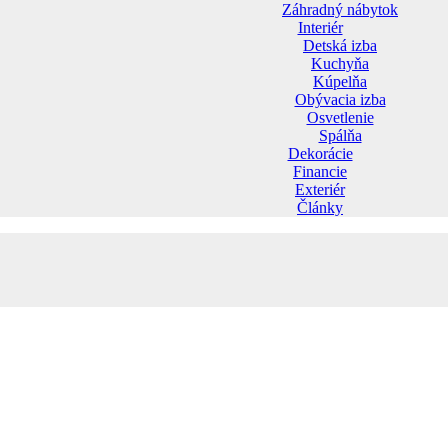
Záhradný nábytok
Interiér
Detská izba
Kuchyňa
Kúpelňa
Obývacia izba
Osvetlenie
Spálňa
Dekorácie
Financie
Exteriér
Články