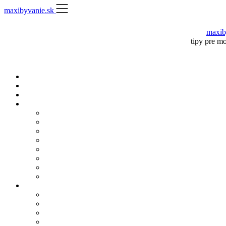
Skip
maxibyvanie.sk
to
content
maxib
tipy pre m