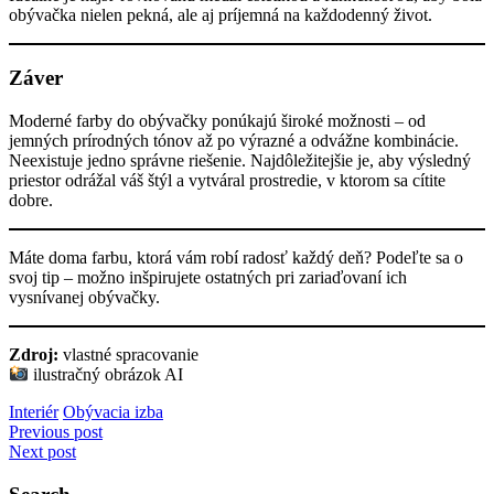
obývačka nielen pekná, ale aj príjemná na každodenný život.
Záver
Moderné farby do obývačky ponúkajú široké možnosti – od
jemných prírodných tónov až po výrazné a odvážne kombinácie.
Neexistuje jedno správne riešenie. Najdôležitejšie je, aby výsledný
priestor odrážal váš štýl a vytváral prostredie, v ktorom sa cítite
dobre.
Máte doma farbu, ktorá vám robí radosť každý deň? Podeľte sa o
svoj tip – možno inšpirujete ostatných pri zariaďovaní ich
vysnívanej obývačky.
Zdroj:
vlastné spracovanie
ilustračný obrázok AI
Interiér
Obývacia izba
Navigácia
Previous post
Next post
v