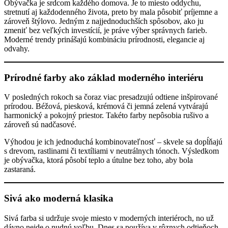
Obývačka je srdcom každého domova. Je to miesto oddychu,
stretnutí aj každodenného života, preto by mala pôsobiť príjemne a
zároveň štýlovo. Jedným z najjednoduchších spôsobov, ako ju
zmeniť bez veľkých investícií, je práve výber správnych farieb.
Moderné trendy prinášajú kombináciu prírodnosti, elegancie aj
odvahy.
Prírodné farby ako základ moderného interiéru
V posledných rokoch sa čoraz viac presadzujú odtiene inšpirované
prírodou. Béžová, piesková, krémová či jemná zelená vytvárajú
harmonický a pokojný priestor. Takéto farby nepôsobia rušivo a
zároveň sú nadčasové.
Výhodou je ich jednoduchá kombinovateľnosť – skvele sa dopĺňajú
s drevom, rastlinami či textíliami v neutrálnych tónoch. Výsledkom
je obývačka, ktorá pôsobí teplo a útulne bez toho, aby bola
zastaraná.
Sivá ako moderná klasika
Sivá farba si udržuje svoje miesto v moderných interiéroch, no už
dávno nejde o nudnú voľbu. Dnes sa používa v rôznych odtieňoch