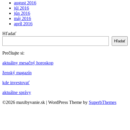
august 2016
júl 2016
jún 2016
máj 2016
apríl 2016
Hľadať
Hľadať
Prečítajte si:
aktuálny mesačný horoskop
ženský magazín
kde investovať
aktuálne správy
©2026 maxibyvanie.sk
| WordPress Theme by
SuperbThemes