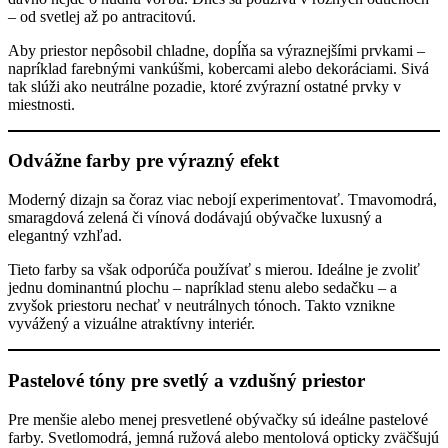
– od svetlej až po antracitovú.
Aby priestor nepôsobil chladne, dopĺňa sa výraznejšími prvkami –
napríklad farebnými vankúšmi, kobercami alebo dekoráciami. Sivá
tak slúži ako neutrálne pozadie, ktoré zvýrazní ostatné prvky v
miestnosti.
Odvážne farby pre výrazný efekt
Moderný dizajn sa čoraz viac nebojí experimentovať. Tmavomodrá,
smaragdová zelená či vínová dodávajú obývačke luxusný a
elegantný vzhľad.
Tieto farby sa však odporúča používať s mierou. Ideálne je zvoliť
jednu dominantnú plochu – napríklad stenu alebo sedačku – a
zvyšok priestoru nechať v neutrálnych tónoch. Takto vznikne
vyvážený a vizuálne atraktívny interiér.
Pastelové tóny pre svetlý a vzdušný priestor
Pre menšie alebo menej presvetlené obývačky sú ideálne pastelové
farby. Svetlomodrá, jemná ružová alebo mentolová opticky zväčšujú