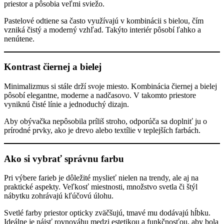
priestor a pôsobia veľmi sviežo.
Pastelové odtiene sa často využívajú v kombinácii s bielou, čím
vzniká čistý a moderný vzhľad. Takýto interiér pôsobí ľahko a
nenútene.
Kontrast čiernej a bielej
Minimalizmus si stále drží svoje miesto. Kombinácia čiernej a bielej
pôsobí elegantne, moderne a nadčasovo. V takomto priestore
vyniknú čisté línie a jednoduchý dizajn.
Aby obývačka nepôsobila príliš stroho, odporúča sa doplniť ju o
prírodné prvky, ako je drevo alebo textílie v teplejších farbách.
Ako si vybrať správnu farbu
Pri výbere farieb je dôležité myslieť nielen na trendy, ale aj na
praktické aspekty. Veľkosť miestnosti, množstvo svetla či štýl
nábytku zohrávajú kľúčovú úlohu.
Svetlé farby priestor opticky zväčšujú, tmavé mu dodávajú hĺbku.
Ideálne je nájsť rovnováhu medzi estetikou a funkčnosťou, aby bola