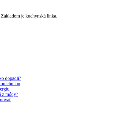
? Základom je kuchynská linka.
Ako dopadli?
nou chuťou
ergiu
dú z módy?
inovať