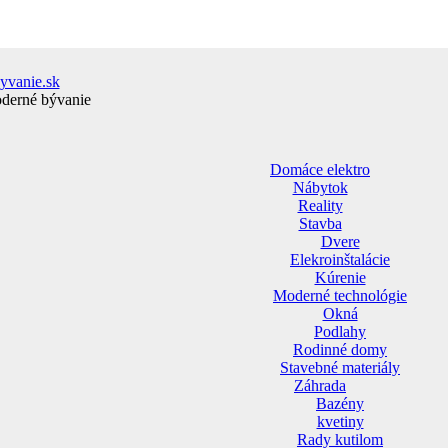
yvanie.sk
oderné bývanie
Domáce elektro
Nábytok
Reality
Stavba
Dvere
Elekroinštalácie
Kúrenie
Moderné technológie
Okná
Podlahy
Rodinné domy
Stavebné materiály
Záhrada
Bazény
kvetiny
Rady kutilom