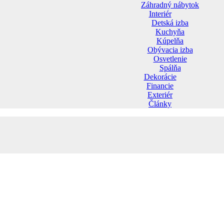
Záhradný nábytok
Interiér
Detská izba
Kuchyňa
Kúpelňa
Obývacia izba
Osvetlenie
Spálňa
Dekorácie
Financie
Exteriér
Články