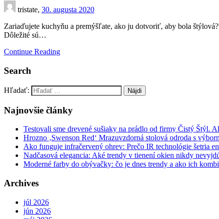
tristate,
30. augusta 2020
Zariaďujete kuchyňu a premýšľate, ako ju dotvoriť, aby bola štýlová
Dôležité sú…
Continue Reading
Search
Hľadať:
Najnovšie články
Testovali sme drevené sušiaky na prádlo od firmy Čistý Štýl. 
Hrozno ‚Swenson Red‘ Mrazuvzdorná stolová odroda s výbor
Ako funguje infračervený ohrev: Prečo IR technológie šetria en
Nadčasová elegancia: Aké trendy v tienení okien nikdy nevyj
Moderné farby do obývačky: čo je dnes trendy a ako ich komb
Archives
júl 2026
jún 2026