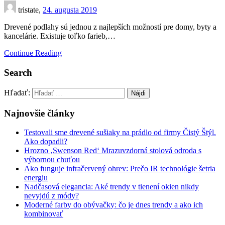
tristate,
24. augusta 2019
Drevené podlahy sú jednou z najlepších možností pre domy, byty a
kancelárie. Existuje toľko farieb,…
Continue Reading
Search
Hľadať:
Najnovšie články
Testovali sme drevené sušiaky na prádlo od firmy Čistý Štýl.
Ako dopadli?
Hrozno ‚Swenson Red‘ Mrazuvzdorná stolová odroda s
výbornou chuťou
Ako funguje infračervený ohrev: Prečo IR technológie šetria
energiu
Nadčasová elegancia: Aké trendy v tienení okien nikdy
nevyjdú z módy?
Moderné farby do obývačky: čo je dnes trendy a ako ich
kombinovať