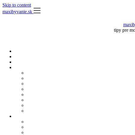
Skip to content
maxibyvanie.sk
maxib
tipy pre m