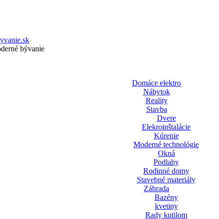
yvanie.sk
oderné bývanie
Domáce elektro
Nábytok
Reality
Stavba
Dvere
Elekroinštalácie
Kúrenie
Moderné technológie
Okná
Podlahy
Rodinné domy
Stavebné materiály
Záhrada
Bazény
kvetiny
Rady kutilom