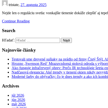
tristate,
27. augusta 2025
Nejde len o reguláciu svetla: vonkajšie tienenie dokáže zlepšiť aj tep
Continue Reading
Search
Hľadať:
Najnovšie články
Testovali sme drevené sušiaky na prádlo od firmy Čistý Štýl. 
Hrozno ‚Swenson Red‘ Mrazuvzdorná stolová odroda s výbor
Ako funguje infračervený ohrev: Prečo IR technológie šetria en
Nadčasová elegancia: Aké trendy v tienení okien nikdy nevyj
Moderné farby do obývačky: čo je dnes trendy a ako ich komb
Archives
júl 2026
jún 2026
máj 2026