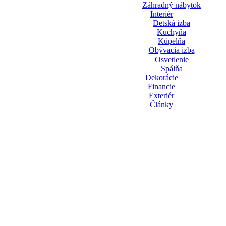
Záhradný nábytok
Interiér
Detská izba
Kuchyňa
Kúpelňa
Obývacia izba
Osvetlenie
Spálňa
Dekorácie
Financie
Exteriér
Články