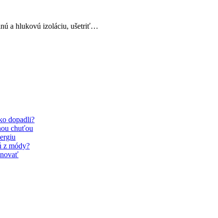
elnú a hlukovú izoláciu, ušetriť…
Ako dopadli?
nou chuťou
ergiu
dú z módy?
inovať