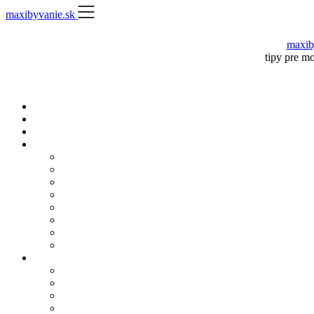
Skip
maxibyvanie.sk
to
content
maxib
tipy pre m