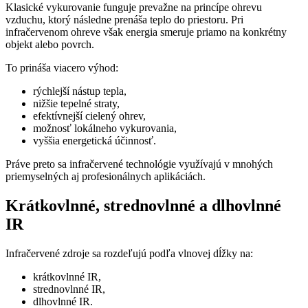
Klasické vykurovanie funguje prevažne na princípe ohrevu
vzduchu, ktorý následne prenáša teplo do priestoru. Pri
infračervenom ohreve však energia smeruje priamo na konkrétny
objekt alebo povrch.
To prináša viacero výhod:
rýchlejší nástup tepla,
nižšie tepelné straty,
efektívnejší cielený ohrev,
možnosť lokálneho vykurovania,
vyššia energetická účinnosť.
Práve preto sa infračervené technológie využívajú v mnohých
priemyselných aj profesionálnych aplikáciách.
Krátkovlnné, strednovlnné a dlhovlnné
IR
Infračervené zdroje sa rozdeľujú podľa vlnovej dĺžky na:
krátkovlnné IR,
strednovlnné IR,
dlhovlnné IR.