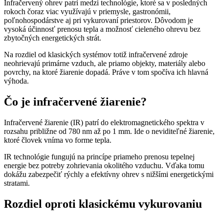
Infračervený ohrev patrí medzi technológie, ktoré sa v posledných
rokoch čoraz viac využívajú v priemysle, gastronómii,
poľnohospodárstve aj pri vykurovaní priestorov. Dôvodom je
vysoká účinnosť prenosu tepla a možnosť cieleného ohrevu bez
zbytočných energetických strát.
Na rozdiel od klasických systémov totiž infračervené zdroje
neohrievajú primárne vzduch, ale priamo objekty, materiály alebo
povrchy, na ktoré žiarenie dopadá. Práve v tom spočíva ich hlavná
výhoda.
Čo je infračervené žiarenie?
Infračervené žiarenie (IR) patrí do elektromagnetického spektra v
rozsahu približne od 780 nm až po 1 mm. Ide o neviditeľné žiarenie,
ktoré človek vníma vo forme tepla.
IR technológie fungujú na princípe priameho prenosu tepelnej
energie bez potreby zohrievania okolitého vzduchu. Vďaka tomu
dokážu zabezpečiť rýchly a efektívny ohrev s nižšími energetickými
stratami.
Rozdiel oproti klasickému vykurovaniu