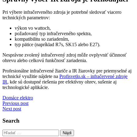
Pri výbere infračerveného zdroja je potrebné sledovať viacero
technických parametrov:
výkon vo wattoch,
požadovaný typ infračerveného spektra,
kompatibilitu so zariadením,
typ pätice (napríklad R7s, SK15 alebo E27).
Nesprávne zvolený infračervený zdroj môže ovplyvniť účinnosť
ohrevu alebo celkovú funkčnosť zariadenia.
Profesionálne infračervené žiariče a IR žiarovky pre priemyselné aj
technické využitie nájdete na
Profisvetlo.sk – infračervené zdroje
IR
, kde sú dostupné riešenia pre efektívny ohrev, sušenie aj
technologické aplikácie.
Domáce elektro
Navigácia
Previous post
Next post
v
článku
Search
Hľadať: