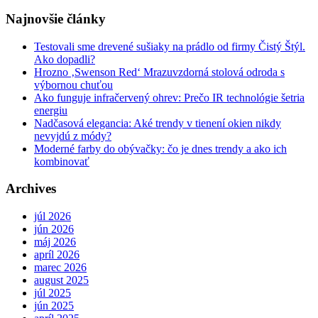
Najnovšie články
Testovali sme drevené sušiaky na prádlo od firmy Čistý Štýl.
Ako dopadli?
Hrozno ‚Swenson Red‘ Mrazuvzdorná stolová odroda s
výbornou chuťou
Ako funguje infračervený ohrev: Prečo IR technológie šetria
energiu
Nadčasová elegancia: Aké trendy v tienení okien nikdy
nevyjdú z módy?
Moderné farby do obývačky: čo je dnes trendy a ako ich
kombinovať
Archives
júl 2026
jún 2026
máj 2026
apríl 2026
marec 2026
august 2025
júl 2025
jún 2025