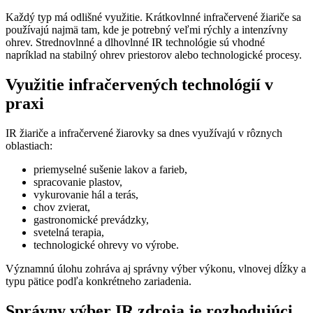
Každý typ má odlišné využitie. Krátkovlnné infračervené žiariče sa
používajú najmä tam, kde je potrebný veľmi rýchly a intenzívny
ohrev. Strednovlnné a dlhovlnné IR technológie sú vhodné
napríklad na stabilný ohrev priestorov alebo technologické procesy.
Využitie infračervených technológií v
praxi
IR žiariče a infračervené žiarovky sa dnes využívajú v rôznych
oblastiach:
priemyselné sušenie lakov a farieb,
spracovanie plastov,
vykurovanie hál a terás,
chov zvierat,
gastronomické prevádzky,
svetelná terapia,
technologické ohrevy vo výrobe.
Významnú úlohu zohráva aj správny výber výkonu, vlnovej dĺžky a
typu pätice podľa konkrétneho zariadenia.
Správny výber IR zdroja je rozhodujúci