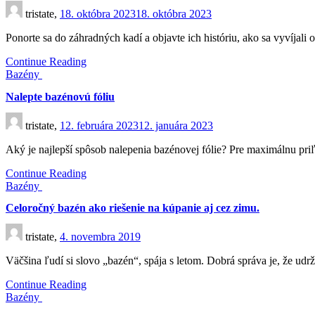
tristate,
18. októbra 2023
18. októbra 2023
Ponorte sa do záhradných kadí a objavte ich históriu, ako sa vyvíjali
Continue Reading
Bazény
Nalepte bazénovú fóliu
tristate,
12. februára 2023
12. januára 2023
Aký je najlepší spôsob nalepenia bazénovej fólie? Pre maximálnu pri
Continue Reading
Bazény
Celoročný bazén ako riešenie na kúpanie aj cez zimu.
tristate,
4. novembra 2019
Väčšina ľudí si slovo „bazén“, spája s letom. Dobrá správa je, že u
Continue Reading
Bazény