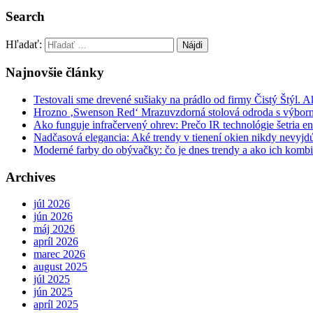
Search
Hľadať:
Najnovšie články
Testovali sme drevené sušiaky na prádlo od firmy Čistý Štýl. 
Hrozno ‚Swenson Red‘ Mrazuvzdorná stolová odroda s výbor
Ako funguje infračervený ohrev: Prečo IR technológie šetria en
Nadčasová elegancia: Aké trendy v tienení okien nikdy nevyj
Moderné farby do obývačky: čo je dnes trendy a ako ich komb
Archives
júl 2026
jún 2026
máj 2026
apríl 2026
marec 2026
august 2025
júl 2025
jún 2025
apríl 2025