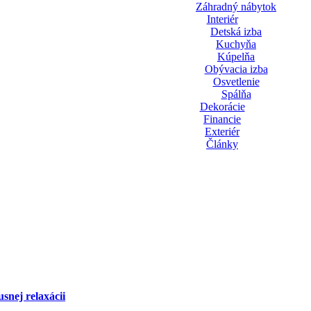
Záhradný nábytok
Interiér
Detská izba
Kuchyňa
Kúpelňa
Obývacia izba
Osvetlenie
Spálňa
Dekorácie
Financie
Exteriér
Články
snej relaxácii