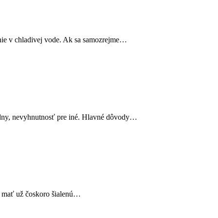
ie v chladivej vode. Ak sa samozrejme…
dny, nevyhnutnosť pre iné. Hlavné dôvody…
te mať už čoskoro šialenú…