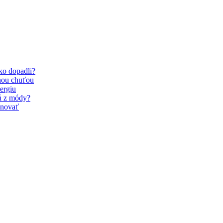
Ako dopadli?
nou chuťou
ergiu
dú z módy?
inovať