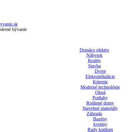
yvanie.sk
oderné bývanie
Domáce elektro
Nábytok
Reality
Stavba
Dvere
Elekroinštalácie
Kúrenie
Moderné technológie
Okná
Podlahy
Rodinné domy
Stavebné materiály
Záhrada
Bazény
kvetiny
Rady kutilom