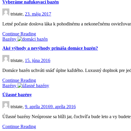
Vyberáme nafukovací bazén
tristate,
23. mája 2017
Letné počasie doslova láka k pohodlnému a nekonečnému osviežovan
Continue Reading
Bazény
Aké výhody a nevýhody prináša domáce bazén?
tristate,
15. júna 2016
Domáce bazén uchváti snáď úplne každého. Luxusný doplnok pre je
Continue Reading
Bazény
Úžasné bazény
tristate,
9. apríla 2016
9. apríla 2016
Úžasné bazény Neúprosne sa blíži jar, čochvíľa bude leto a vy bude
Continue Reading