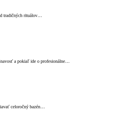
 od tradičných rituálov…
ľnavosť a pokiaľ ide o profesionálne…
držiavať celoročný bazén…