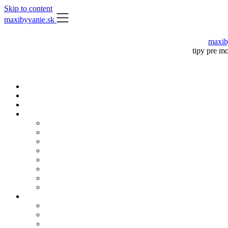
Skip to content
maxibyvanie.sk
maxib
tipy pre m