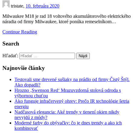
tristate,
10. februára 2020
Milwaukee M18 je rad 18 voltového akumulátorového elektrického
náradia od firmy Milwaukee, ktoré ponúka remeselníkom…
Continue Reading
Search
Hľadať:
Najnovšie články
Testovali sme drevené sušiaky na prádlo od firmy Čistý Štýl.
Ako dopadli?
Hrozno ‚Swenson Red‘ Mrazuvzdorná stolová odroda s
výbornou chuťou
Ako funguje infračervený ohrev: Prečo IR technológie šetria
energiu
Nadčasová elegancia: Aké trendy v tienení okien nikdy
nevyjdú z módy?
Moderné farby do obývačky: čo je dnes trendy a ako ich
kombinovať