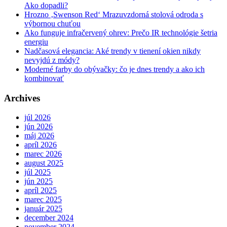
Ako dopadli?
Hrozno ‚Swenson Red‘ Mrazuvzdorná stolová odroda s
výbornou chuťou
Ako funguje infračervený ohrev: Prečo IR technológie šetria
energiu
Nadčasová elegancia: Aké trendy v tienení okien nikdy
nevyjdú z módy?
Moderné farby do obývačky: čo je dnes trendy a ako ich
kombinovať
Archives
júl 2026
jún 2026
máj 2026
apríl 2026
marec 2026
august 2025
júl 2025
jún 2025
apríl 2025
marec 2025
január 2025
december 2024
november 2024