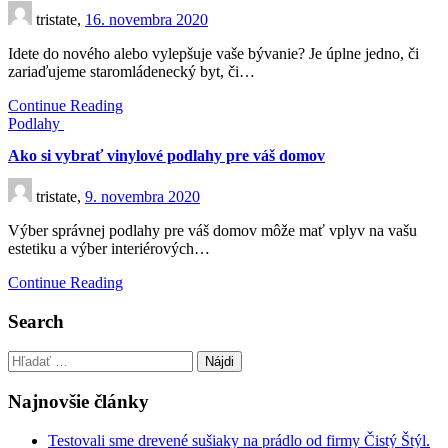
tristate,
16. novembra 2020
Idete do nového alebo vylepšuje vaše bývanie? Je úplne jedno, či
zariaďujeme staromládenecký byt, či…
Continue Reading
Podlahy
Ako si vybrať vinylové podlahy pre váš domov
tristate,
9. novembra 2020
Výber správnej podlahy pre váš domov môže mať vplyv na vašu
estetiku a výber interiérových…
Continue Reading
Search
Hľadať:
Najnovšie články
Testovali sme drevené sušiaky na prádlo od firmy Čistý Štýl.