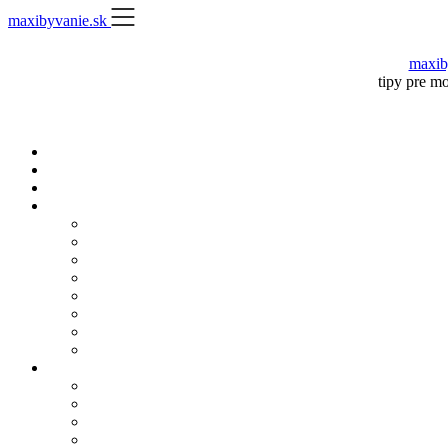
Skip
maxibyvanie.sk
to
content
maxib
tipy pre m