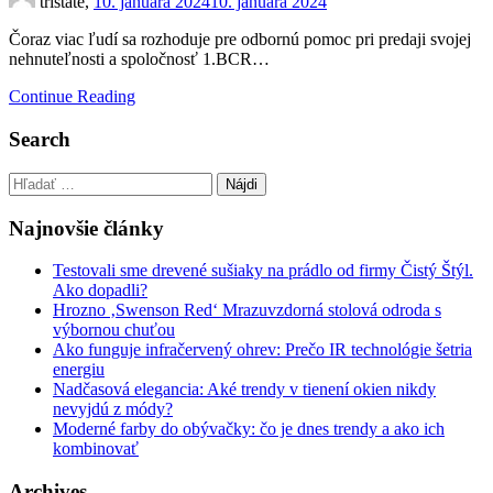
tristate,
10. januára 2024
10. januára 2024
Čoraz viac ľudí sa rozhoduje pre odbornú pomoc pri predaji svojej
nehnuteľnosti a spoločnosť 1.BCR…
Continue Reading
Search
Hľadať:
Najnovšie články
Testovali sme drevené sušiaky na prádlo od firmy Čistý Štýl.
Ako dopadli?
Hrozno ‚Swenson Red‘ Mrazuvzdorná stolová odroda s
výbornou chuťou
Ako funguje infračervený ohrev: Prečo IR technológie šetria
energiu
Nadčasová elegancia: Aké trendy v tienení okien nikdy
nevyjdú z módy?
Moderné farby do obývačky: čo je dnes trendy a ako ich
kombinovať
Archives