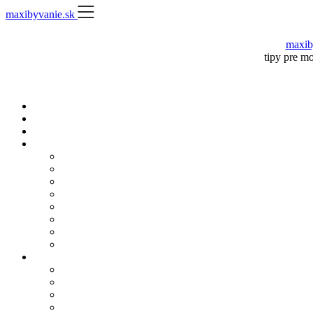
Skip
maxibyvanie.sk
to
content
maxib
tipy pre m