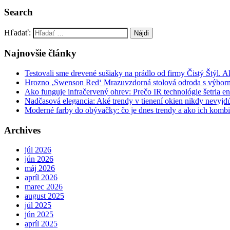
Search
Hľadať:
Najnovšie články
Testovali sme drevené sušiaky na prádlo od firmy Čistý Štýl. 
Hrozno ‚Swenson Red‘ Mrazuvzdorná stolová odroda s výbor
Ako funguje infračervený ohrev: Prečo IR technológie šetria en
Nadčasová elegancia: Aké trendy v tienení okien nikdy nevyj
Moderné farby do obývačky: čo je dnes trendy a ako ich komb
Archives
júl 2026
jún 2026
máj 2026
apríl 2026
marec 2026
august 2025
júl 2025
jún 2025
apríl 2025