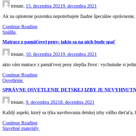
tristate,
15. decembra 2021
9. decembra 2021
Ak na oplotenie pozemku nepotrebujete žiadne špeciálne oprávnenie,
Continue Reading
Spálňa
Matrace z pamäťovej peny: takto sa na nich bude spať
tristate,
10. decembra 2021
9. decembra 2021
akto vám matrace z pamäťovej peny zlepšia život : vychutnáte si jedi
Continue Reading
Osvetlenie
SPRÁVNE OSVETLENIE DETSKEJ IZBY JE NEVYHNUT
tristate,
9. decembra 2021
8. decembra 2021
Každý aspekt, ktorý sa týka navrhovania detskej izby vášho dieťaťa, 
Continue Reading
Stavebné materiály