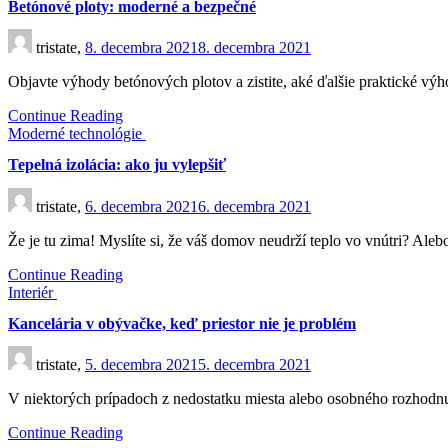
Betónové ploty: moderné a bezpečné
tristate,
8. decembra 2021
8. decembra 2021
Objavte výhody betónových plotov a zistite, aké ďalšie praktické v
Continue Reading
Moderné technológie
Tepelná izolácia: ako ju vylepšiť
tristate,
6. decembra 2021
6. decembra 2021
Že je tu zima! Myslíte si, že váš domov neudrží teplo vo vnútri? Ale
Continue Reading
Interiér
Kancelária v obývačke, keď priestor nie je problém
tristate,
5. decembra 2021
5. decembra 2021
V niektorých prípadoch z nedostatku miesta alebo osobného rozhodn
Continue Reading