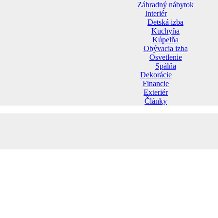
Záhradný nábytok
Interiér
Detská izba
Kuchyňa
Kúpelňa
Obývacia izba
Osvetlenie
Spálňa
Dekorácie
Financie
Exteriér
Články