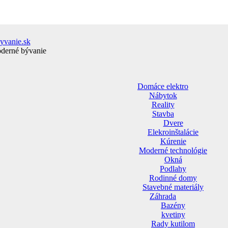
yvanie.sk
oderné bývanie
Domáce elektro
Nábytok
Reality
Stavba
Dvere
Elekroinštalácie
Kúrenie
Moderné technológie
Okná
Podlahy
Rodinné domy
Stavebné materiály
Záhrada
Bazény
kvetiny
Rady kutilom