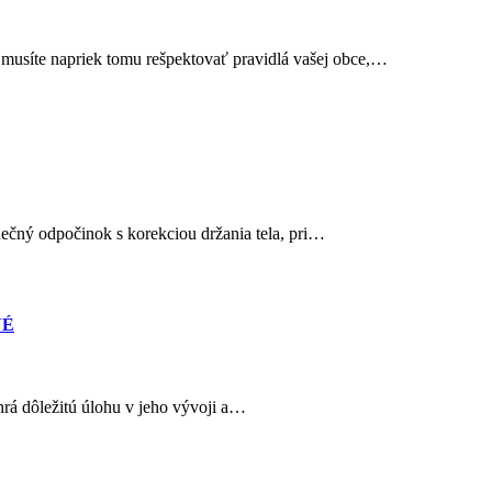
 musíte napriek tomu rešpektovať pravidlá vašej obce,…
nečný odpočinok s korekciou držania tela, pri…
NÉ
hrá dôležitú úlohu v jeho vývoji a…