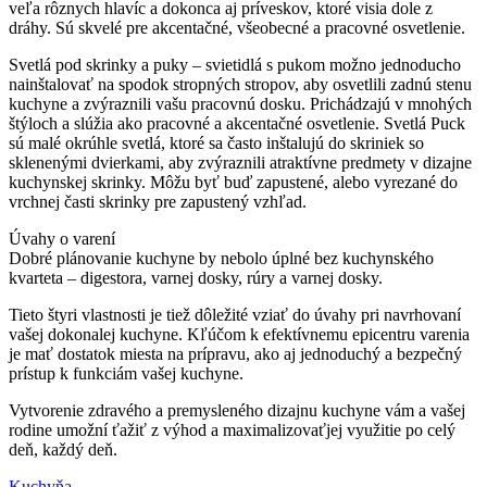
veľa rôznych hlavíc a dokonca aj príveskov, ktoré visia dole z
dráhy. Sú skvelé pre akcentačné, všeobecné a pracovné osvetlenie.
Svetlá pod skrinky a puky – svietidlá s pukom možno jednoducho
nainštalovať na spodok stropných stropov, aby osvetlili zadnú stenu
kuchyne a zvýraznili vašu pracovnú dosku. Prichádzajú v mnohých
štýloch a slúžia ako pracovné a akcentačné osvetlenie. Svetlá Puck
sú malé okrúhle svetlá, ktoré sa často inštalujú do skriniek so
sklenenými dvierkami, aby zvýraznili atraktívne predmety v dizajne
kuchynskej skrinky. Môžu byť buď zapustené, alebo vyrezané do
vrchnej časti skrinky pre zapustený vzhľad.
Úvahy o varení
Dobré plánovanie kuchyne by nebolo úplné bez kuchynského
kvarteta – digestora, varnej dosky, rúry a varnej dosky.
Tieto štyri vlastnosti je tiež dôležité vziať do úvahy pri navrhovaní
vašej dokonalej kuchyne. Kľúčom k efektívnemu epicentru varenia
je mať dostatok miesta na prípravu, ako aj jednoduchý a bezpečný
prístup k funkciám vašej kuchyne.
Vytvorenie zdravého a premysleného dizajnu kuchyne vám a vašej
rodine umožní ťažiť z výhod a maximalizovaťjej využitie po celý
deň, každý deň.
Kuchyňa