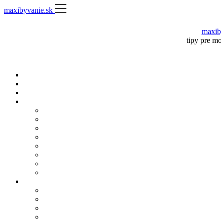
Skip
maxibyvanie.sk
to
content
maxib
tipy pre m