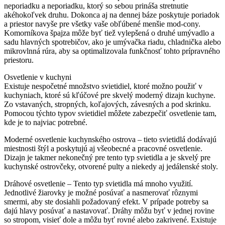
neporiadku a neporiadku, ktorý so sebou prináša stretnutie
akéhokoľvek druhu. Dokonca aj na dennej báze poskytuje poriadok
a priestor navyše pre všetky vaše obľúbené menšie mod-cony.
Komorníkova špajza môže byť tiež vylepšená o druhé umývadlo a
sadu hlavných spotrebičov, ako je umývačka riadu, chladnička alebo
mikrovlnná rúra, aby sa optimalizovala funkčnosť tohto prípravného
priestoru.
Osvetlenie v kuchyni
Existuje nespočetné množstvo svietidiel, ktoré možno použiť v
kuchyniach, ktoré sú kľúčové pre skvelý moderný dizajn kuchyne.
Zo vstavaných, stropných, koľajových, závesných a pod skrinku.
Pomocou týchto typov svietidiel môžete zabezpečiť osvetlenie tam,
kde je to najviac potrebné.
Moderné osvetlenie kuchynského ostrova – tieto svietidlá dodávajú
miestnosti štýl a poskytujú aj všeobecné a pracovné osvetlenie.
Dizajn je takmer nekonečný pre tento typ svietidla a je skvelý pre
kuchynské ostrovčeky, otvorené pulty a niekedy aj jedálenské stoly.
Dráhové osvetlenie – Tento typ svietidla má mnoho využití.
Jednotlivé žiarovky je možné posúvať a nasmerovať rôznymi
smermi, aby ste dosiahli požadovaný efekt. V prípade potreby sa
dajú hlavy posúvať a nastavovať. Dráhy môžu byť v jednej rovine
so stropom, visieť dole a môžu byť rovné alebo zakrivené. Existuje