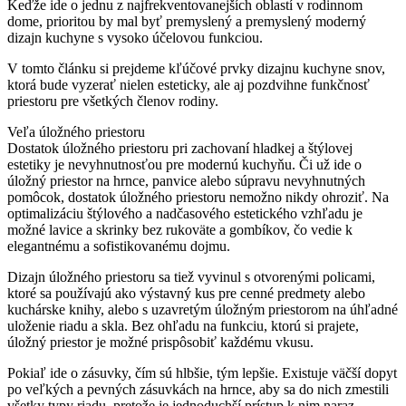
Keďže ide o jednu z najfrekventovanejších oblastí v rodinnom
dome, prioritou by mal byť premyslený a premyslený moderný
dizajn kuchyne s vysoko účelovou funkciou.
V tomto článku si prejdeme kľúčové prvky dizajnu kuchyne snov,
ktorá bude vyzerať nielen esteticky, ale aj pozdvihne funkčnosť
priestoru pre všetkých členov rodiny.
Veľa úložného priestoru
Dostatok úložného priestoru pri zachovaní hladkej a štýlovej
estetiky je nevyhnutnosťou pre modernú kuchyňu. Či už ide o
úložný priestor na hrnce, panvice alebo súpravu nevyhnutných
pomôcok, dostatok úložného priestoru nemožno nikdy ohroziť. Na
optimalizáciu štýlového a nadčasového estetického vzhľadu je
možné lavice a skrinky bez rukoväte a gombíkov, čo vedie k
elegantnému a sofistikovanému dojmu.
Dizajn úložného priestoru sa tiež vyvinul s otvorenými policami,
ktoré sa používajú ako výstavný kus pre cenné predmety alebo
kuchárske knihy, alebo s uzavretým úložným priestorom na úhľadné
uloženie riadu a skla. Bez ohľadu na funkciu, ktorú si prajete,
úložný priestor je možné prispôsobiť každému vkusu.
Pokiaľ ide o zásuvky, čím sú hlbšie, tým lepšie. Existuje väčší dopyt
po veľkých a pevných zásuvkách na hrnce, aby sa do nich zmestili
všetky typy riadu, pretože je jednoduchší prístup k nim naraz.