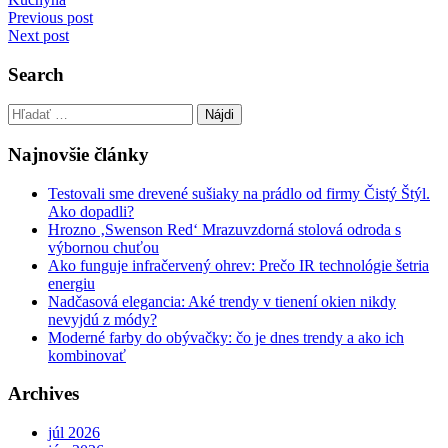
Navigácia
Previous post
Next post
v
článku
Search
Hľadať:
Najnovšie články
Testovali sme drevené sušiaky na prádlo od firmy Čistý Štýl.
Ako dopadli?
Hrozno ‚Swenson Red‘ Mrazuvzdorná stolová odroda s
výbornou chuťou
Ako funguje infračervený ohrev: Prečo IR technológie šetria
energiu
Nadčasová elegancia: Aké trendy v tienení okien nikdy
nevyjdú z módy?
Moderné farby do obývačky: čo je dnes trendy a ako ich
kombinovať
Archives
júl 2026