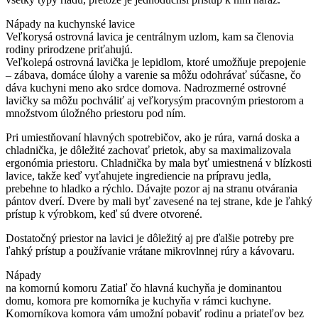
Nápady na kuchynské lavice
Veľkorysá ostrovná lavica je centrálnym uzlom, kam sa členovia
rodiny prirodzene priťahujú.
Veľkolepá ostrovná lavička je lepidlom, ktoré umožňuje prepojenie
– zábava, domáce úlohy a varenie sa môžu odohrávať súčasne, čo
dáva kuchyni meno ako srdce domova. Nadrozmerné ostrovné
lavičky sa môžu pochváliť aj veľkorysým pracovným priestorom a
množstvom úložného priestoru pod ním.
Pri umiestňovaní hlavných spotrebičov, ako je rúra, varná doska a
chladnička, je dôležité zachovať prietok, aby sa maximalizovala
ergonómia priestoru. Chladnička by mala byť umiestnená v blízkosti
lavice, takže keď vyťahujete ingrediencie na prípravu jedla,
prebehne to hladko a rýchlo. Dávajte pozor aj na stranu otvárania
pántov dverí. Dvere by mali byť zavesené na tej strane, kde je ľahký
prístup k výrobkom, keď sú dvere otvorené.
Dostatočný priestor na lavici je dôležitý aj pre ďalšie potreby pre
ľahký prístup a používanie vrátane mikrovlnnej rúry a kávovaru.
Nápady
na komornú komoru Zatiaľ čo hlavná kuchyňa je dominantou
domu, komora pre komorníka je kuchyňa v rámci kuchyne.
Komorníkova komora vám umožní pobaviť rodinu a priateľov bez