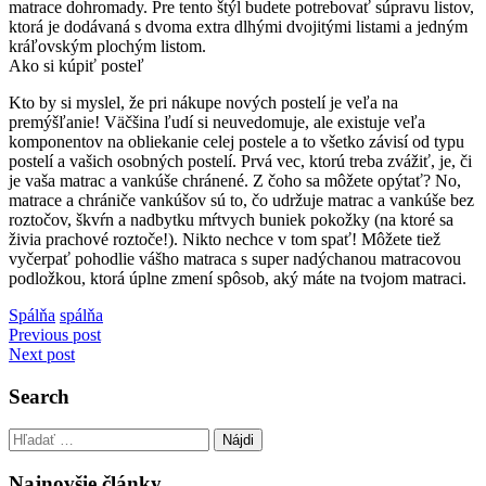
matrace dohromady.
Pre tento štýl budete potrebovať súpravu listov,
ktorá je dodávaná s dvoma extra dlhými dvojitými listami a jedným
kráľovským plochým listom.
Ako si kúpiť posteľ
Kto by si myslel, že pri nákupe nových postelí je veľa na
premýšľanie!
Väčšina ľudí si neuvedomuje, ale existuje veľa
komponentov na obliekanie celej postele a to všetko závisí od typu
postelí a vašich osobných postelí.
Prvá vec, ktorú treba zvážiť, je, či
je vaša matrac a vankúše chránené.
Z čoho sa môžete opýtať?
No,
matrace a chrániče vankúšov sú to, čo udržuje matrac a vankúše bez
roztočov, škvŕn a nadbytku mŕtvych buniek pokožky (na ktoré sa
živia prachové roztoče!).
Nikto nechce v tom spať!
Môžete tiež
vyčerpať pohodlie vášho matraca s super nadýchanou matracovou
podložkou, ktorá úplne zmení spôsob, aký máte na tvojom matraci.
Spálňa
spálňa
Navigácia
Previous post
Next post
v
článku
Search
Hľadať:
Najnovšie články