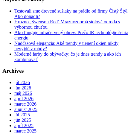
Testovali sme drevené sušiaky na prádlo od firmy Čistý Štýl.
Ako dopadli?
Hrozno ‚Swenson Red‘ Mrazuvzdorná stolová odroda s
výbornou chuťou
Ako funguje infračervený ohrev: Prečo IR technológie šetria
energiu
Nadčasová elegancia: Aké trendy v tienení okien nikdy
nevyjdú z módy?
Moderné farby do obývačky: čo je dnes trendy a ako ich
kombinovať
Archives
júl 2026
jún 2026
máj 2026
apríl 2026
marec 2026
august 2025
júl 2025
jún 2025
apríl 2025
marec 2025