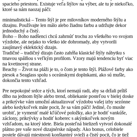
spacieho priestoru.
Existuje veľa štýlov na výber, ale tu je niekoľko,
ktoré sa nám naozaj páči:
minimalistická – Tento štýl je pre milovníkov moderného štýlu a
dizajnu.
Používajte len málo alebo žiadnu farbu a udržujte dekor
jednoduchý a čistý.
Boho – Boho nadšenci chcú zahrnúť trochu zo všetkého vo svojom
výzdobe, ale nejako to všetko ide dohromady, aby vytvorili
zaujímavý eklektický dizajn.
Tradičné – tradičný dizajn často zahŕňa klasické štýly nábytku s
tmavou spálňou s veľkým profilom.
Vzory majú tendenciu byť viac
na kvetinovej strane.
Beachy – Život na pláži je to, o čom je tento štýl.
Plážové farby ako
piesok a Seaglass spolu s oceánskymi doplnkami, ako sú mušle,
dokončia tento vzhľad.
Pre nepokojné srdce a tých, ktorí nemajú radi, aby sa držali príliš
dlho na jednom štýle alebo trend, obliekanie posteľou v bielej doske
a prikrývke vám umožní aktualizovať výzdobu vašej izby sezónne
alebo kedykoľvek máte pocit, že sa vám páči!
Jediné, čo musíte
urobiť, je vymeniť malé kľúčové položky, ako je hodiť vankúše,
záclony, prikrývky a hodiť koberec s akýmkoľvek novým
vzhľadom, na ktorý idete.
Biela posteľná bielizeň vytvorí dokonalé
plátno pre vaše nové dizajnérske nápady.
Ako bonus, celobiele
postele dávajú miestnosti konštantný svieži a čistý pocit, čo je tiež