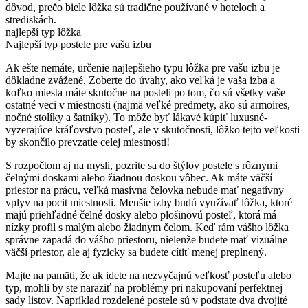
dôvod, prečo biele lôžka sú tradične používané v hoteloch a
strediskách.
najlepší typ lôžka
Najlepší typ postele pre vašu izbu
Ak ešte nemáte, určenie najlepšieho typu lôžka pre vašu izbu je
dôkladne zvážené.
Zoberte do úvahy, ako veľká je vaša izba a
koľko miesta máte skutočne na posteli po tom, čo sú všetky vaše
ostatné veci v miestnosti (najmä veľké predmety, ako sú armoires,
nočné stolíky a šatníky).
To môže byť lákavé kúpiť luxusné-
vyzerajúce kráľovstvo posteľ, ale v skutočnosti, lôžko tejto veľkosti
by skončilo prevzatie celej miestnosti!
S rozpočtom aj na mysli, pozrite sa do štýlov postele s rôznymi
čelnými doskami alebo žiadnou doskou vôbec.
Ak máte väčší
priestor na prácu, veľká masívna čelovka nebude mať negatívny
vplyv na pocit miestnosti.
Menšie izby budú využívať lôžka, ktoré
majú priehľadné čelné dosky alebo plošinovú posteľ, ktorá má
nízky profil s malým alebo žiadnym čelom.
Keď rám vášho lôžka
správne zapadá do vášho priestoru, nielenže budete mať vizuálne
väčší priestor, ale aj fyzicky sa budete cítiť menej preplnený.
Majte na pamäti, že ak idete na nezvyčajnú veľkosť posteľu alebo
typ, mohli by ste naraziť na problémy pri nakupovaní perfektnej
sady listov.
Napríklad rozdelené postele sú v podstate dva dvojité