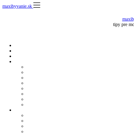
Skip
maxibyvanie.sk
to
content
maxib
tipy pre m