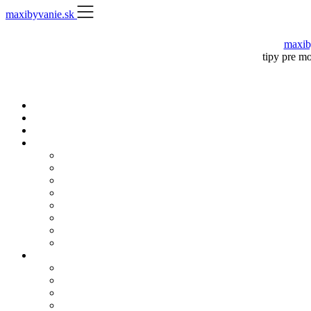
Skip
maxibyvanie.sk
to
content
maxib
tipy pre m