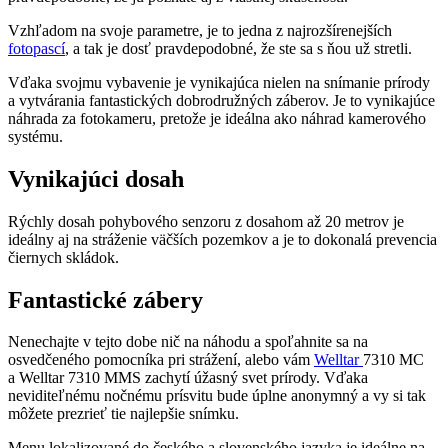
Vzhľadom na svoje parametre, je to jedna z najrozšírenejších
fotopascí
, a tak je dosť pravdepodobné, že ste sa s ňou už stretli.
Vďaka svojmu vybavenie je vynikajúca nielen na snímanie prírody
a vytvárania fantastických dobrodružných záberov. Je to vynikajúce
náhrada za fotokameru, pretože je ideálna ako náhrad kamerového
systému.
Vynikajúci dosah
Rýchly dosah pohybového senzoru z dosahom až 20 metrov je
ideálny aj na stráženie väčších pozemkov a je to dokonalá prevencia
čiernych skládok.
Fantastické zábery
Nenechajte v tejto dobe nič na náhodu a spoľahnite sa na
osvedčeného pomocníka pri strážení, alebo vám
Welltar
7310 MC
a Welltar 7310 MMS zachytí úžasný svet prírody. Vďaka
neviditeľnému nočnému prísvitu bude úplne anonymný a vy si tak
môžete prezrieť tie najlepšie snímku.
Menu lokalizované do českého a slovenského jazyka je ideálne na