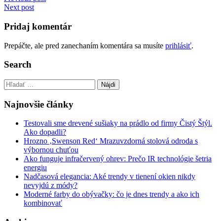
Navigácia
Next post
v
článku
Pridaj komentár
Prepáčte, ale pred zanechaním komentára sa musíte
prihlásiť
.
Search
Hľadať:
Najnovšie články
Testovali sme drevené sušiaky na prádlo od firmy Čistý Štýl.
Ako dopadli?
Hrozno ‚Swenson Red‘ Mrazuvzdorná stolová odroda s
výbornou chuťou
Ako funguje infračervený ohrev: Prečo IR technológie šetria
energiu
Nadčasová elegancia: Aké trendy v tienení okien nikdy
nevyjdú z módy?
Moderné farby do obývačky: čo je dnes trendy a ako ich
kombinovať