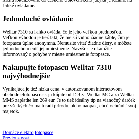
ľahké ovládanie.
Jednoduché ovládanie
Welltar 7310 sa ľahko ovláda, čo je jeho veľkou prednosťou.
Veľkou výhodou je tiež fakt, že nie sú vidno žiadne káble, čim je
fotopasca úplne anonymná. Nemusíte vŕtať žiadne diery, a môžete
jednoducho meniť jej umiestnenie. Navyše ste okamžite
informovaný o pohybe v mieste umiestnenie fotopasce.
Nakupujte fotopascu Welltar 7310
najvýhodnejšie
Vynikajúca je tiež nízka cena, v autorizovanom internetovom
obchode efotopasce.sk ju kúpite od 159 za Welltar MC a za Welltar
MMS zaplatíte len 269 eur. Je to tiež ideálny tip na vianočný darček
pre všetkých čo majú radi prírodu, alebo naopak, chcú ochrániť svoj
majetok.
Domáce elektro
fotopasce
Previous post