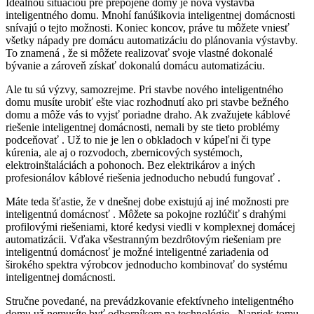
Ideálnou situáciou pre prepojené domy je nová výstavba
inteligentného domu. Mnohí fanúšikovia inteligentnej domácnosti
snívajú o tejto možnosti. Koniec koncov, práve tu môžete vniesť
všetky nápady pre domácu automatizáciu do plánovania výstavby.
To znamená , že si môžete realizovať svoje vlastné dokonalé
bývanie a zároveň získať dokonalú domácu automatizáciu.
Ale tu sú výzvy, samozrejme. Pri stavbe nového inteligentného
domu musíte urobiť ešte viac rozhodnutí ako pri stavbe bežného
domu a môže vás to vyjsť poriadne draho. Ak zvažujete káblové
riešenie inteligentnej domácnosti, nemali by ste tieto problémy
podceňovať . Už to nie je len o obkladoch v kúpeľni či type
kúrenia, ale aj o rozvodoch, zbernicových systémoch,
elektroinštaláciách a pohonoch. Bez elektrikárov a iných
profesionálov káblové riešenia jednoducho nebudú fungovať .
Máte teda šťastie, že v dnešnej dobe existujú aj iné možnosti pre
inteligentnú domácnosť . Môžete sa pokojne rozlúčiť s drahými
profilovými riešeniami, ktoré kedysi viedli v komplexnej domácej
automatizácii. Vďaka všestranným bezdrôtovým riešeniam pre
inteligentnú domácnosť je možné inteligentné zariadenia od
širokého spektra výrobcov jednoducho kombinovať do systému
inteligentnej domácnosti.
Stručne povedané, na prevádzkovanie efektívneho inteligentného
domu už nemusíte byť odborníkom na technológie . Napriek tomu