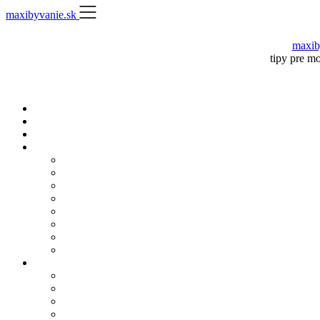
Skip
maxibyvanie.sk
to
content
maxib
tipy pre m