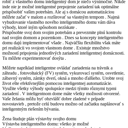
robiť z vlastného domu inteligentný dom je niečo výnimočné. Nikde
inde nie je možné inteligentné prepojenie zariadení tak optimálne
prispôsobiť vašim potrebám. Ale aj s domácou automatizáciou
môžete začať v malom a rozširovať sa vlastným tempom . Najmä
vybudovanie vlastného nového inteligentného domu vám dáva
výhody, ktoré iným spôsobom nezískate .
Prispôsobte svoj dom svojim potrebám a prevezmite plnú kontrolu
nad svojím domom a pozemkom . Dnes sa koncepty inteligentného
domu dajú implementovať všade . Najväčšiu flexibilitu však máte
pri realizácii vo svojom vlastnom dome . Existuje množstvo
možností pripojenia jednotlivých zariadení inteligentnej domácnosti.
Tu môžete experimentovať dosýta .
Môžete napríklad inteligentne ovládať zariadenia na trávnik a
záhradu , fotovoltaický (FV) systém, vykurovací systém, osvetlenie,
zábavný systém, zámky dverí, okná a mnoho ďalšieho. Urobte svoj
život ešte efektívnejším pomocou inteligentnej automatizácie.
Využite všetky výhody spolupráce medzi týmito rôznymi typmi
zariadení . V inteligentnom dome máte všetky možnosti otvorené.
Vaše želania môžu byť obzvlášť dobre zladené v prípade
novostavieb , pretože celú budovu možno od začiatku naplánovať s
inteligentným riešením bývania.
Žena študuje plán výstavby svojho domu
Výstavba inteligentného domu: všetko je možné