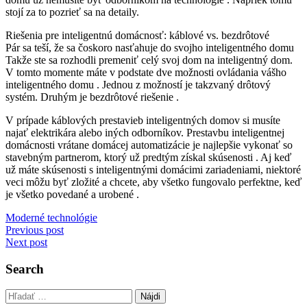
stojí za to pozrieť sa na detaily.
Riešenia pre inteligentnú domácnosť: káblové vs. bezdrôtové
Pár sa teší, že sa čoskoro nasťahuje do svojho inteligentného domu
Takže ste sa rozhodli premeniť celý svoj dom na inteligentný dom.
V tomto momente máte v podstate dve možnosti ovládania vášho
inteligentného domu . Jednou z možností je takzvaný drôtový
systém. Druhým je bezdrôtové riešenie .
V prípade káblových prestavieb inteligentných domov si musíte
najať elektrikára alebo iných odborníkov. Prestavbu inteligentnej
domácnosti vrátane domácej automatizácie je najlepšie vykonať so
stavebným partnerom, ktorý už predtým získal skúsenosti . Aj keď
už máte skúsenosti s inteligentnými domácimi zariadeniami, niektoré
veci môžu byť zložité a chcete, aby všetko fungovalo perfektne, keď
je všetko povedané a urobené .
Moderné technológie
Navigácia
Previous post
Next post
v
článku
Search
Hľadať: