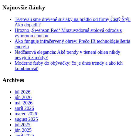
Najnovšie články
Testovali sme drevené sušiaky na prádlo od firmy Čistý Štýl.
Ako dopadli?
Hrozno ‚Swenson Red‘ Mrazuvzdorná stolová odroda s
výbornou chuťou
Ako funguje infračervený ohrev: Prečo IR technológie šetria
energiu
Nadčasová elegancia: Aké trendy v tienení okien nikdy
nevyjdú z módy?
Moderné farby do obývačky: čo je dnes trendy a ako ich
kombinovať
Archives
júl 2026
jún 2026
máj 2026
apríl 2026
marec 2026
august 2025
júl 2025
jún 2025
apríl 2025