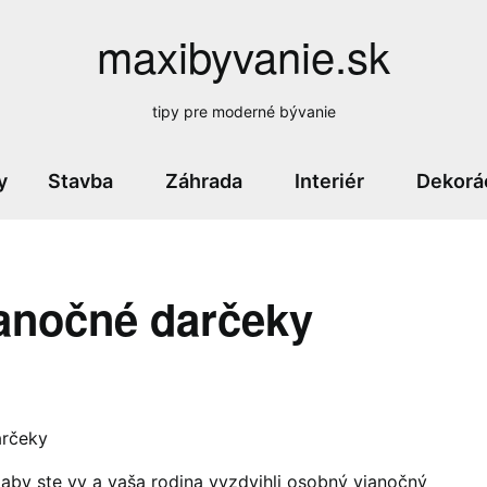
maxibyvanie.sk
tipy pre moderné bývanie
y
Stavba
Záhrada
Interiér
Dekorá
ianočné darčeky
arčeky
 aby ste vy a vaša rodina vyzdvihli osobný vianočný