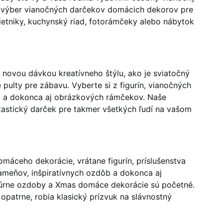
výber vianočných darčekov domácich dekorov pre
vietniky, kuchynský riad, fotorámčeky alebo nábytok
 novou dávkou kreatívneho štýlu, ako je sviatočný
 pulty pre zábavu.
Vyberte si z figurín, vianočných
b a dokonca aj obrázkových rámčekov.
Naše
tastický darček pre takmer všetkých ľudí na vašom
máceho dekorácie, vrátane figurín, príslušenstva
meňov, inšpiratívnych ozdôb a dokonca aj
úrne ozdoby a Xmas domáce dekorácie sú početné.
opatrne, robia klasický prízvuk na slávnostný