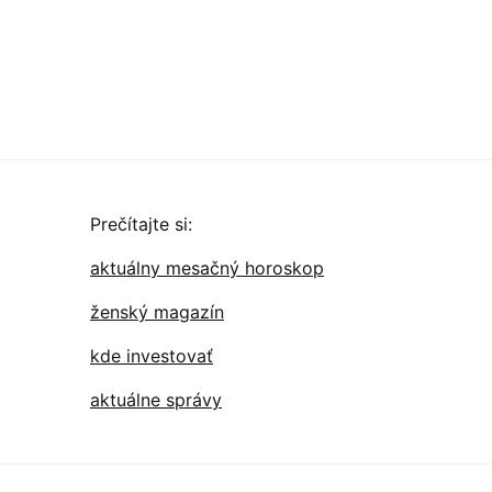
Prečítajte si:
aktuálny mesačný horoskop
ženský magazín
kde investovať
aktuálne správy