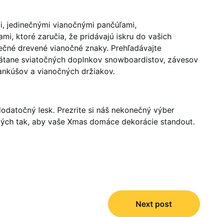
i, jedinečnými vianočnými pančúľami,
mi, ktoré zaručia, že pridávajú iskru do vašich
ječné drevené vianočné znaky.
Prehľadávajte
átane sviatočných doplnkov snowboardistov, závesov
ankúšov a vianočných držiakov.
dodatočný lesk.
Prezrite si náš nekonečný výber
tých tak, aby vaše Xmas domáce dekorácie standout.
Next post