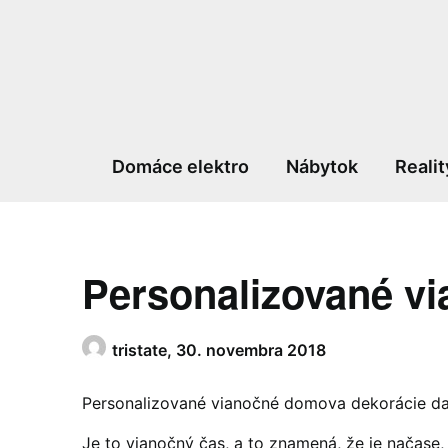
Skip
to
content
Domáce elektro
Nábytok
Realit
Personalizované v
tristate,
30. novembra 2018
Personalizované vianočné domova dekorácie d
Je to vianočný čas, a to znamená, že je načase,