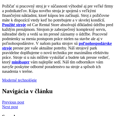
Požičať si pracovný stroj je v súčasnosti výhodné aj pre veľké firmy
a podnikateľov. Kúpa nového stroja je spojená s veľkými
finančnými nákladmi, ktoré kúpou len začínajú. Stroj z požičovne
máte k dispozícií vtedy keď ho potrebujete a v skvelej kondícií.
Použité stroje
od Car Rental Store absolvujú dôkladnú údržbu pred
každým prenájmom. Strojom je zabezpečený komplexný servis,
náhradné diely a vedú sa im presné záznamy o údržbe. Pracovné
podmienky sa menia postupom práce nielen na stavbe ale aj v
poľnohospodárstve. V našom parku strojov sú
poľnohospodárske
stroje
presne pre vaše aktuálne potreby. Náš strojový park
pravidelne doplňujeme o novú techniku pre maximálnu efektivitu
práce. Stroje si u nás môžete vyskúšať a budete tak presne vedieť,
ktorý
minibager
vám najlepšie sedí. Náš tím odborníkov vám
navyše poskytne odborné poradenstvo na stroje a spôsob ich
nasadenia v teréne.
Moderné technológie
Navigácia v článku
Previous post
Next post