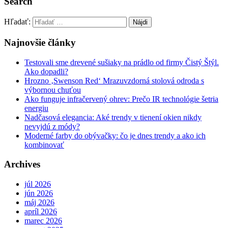
Search
Hľadať:
Najnovšie články
Testovali sme drevené sušiaky na prádlo od firmy Čistý Štýl.
Ako dopadli?
Hrozno ‚Swenson Red‘ Mrazuvzdorná stolová odroda s
výbornou chuťou
Ako funguje infračervený ohrev: Prečo IR technológie šetria
energiu
Nadčasová elegancia: Aké trendy v tienení okien nikdy
nevyjdú z módy?
Moderné farby do obývačky: čo je dnes trendy a ako ich
kombinovať
Archives
júl 2026
jún 2026
máj 2026
apríl 2026
marec 2026