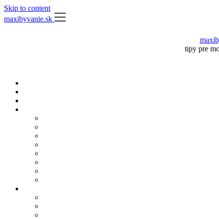
Skip to content
maxibyvanie.sk
maxib
tipy pre m