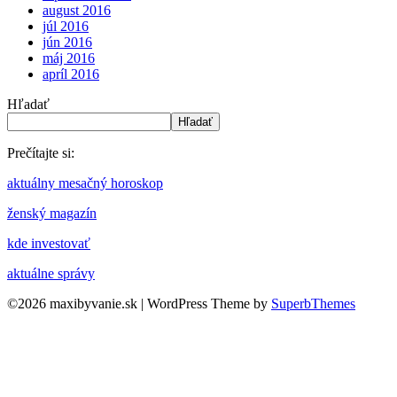
august 2016
júl 2016
jún 2016
máj 2016
apríl 2016
Hľadať
Hľadať
Prečítajte si:
aktuálny mesačný horoskop
ženský magazín
kde investovať
aktuálne správy
©2026 maxibyvanie.sk
| WordPress Theme by
SuperbThemes