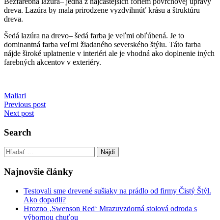
Bezfarebná lazúra– jedna z najčastejších foriem povrchovej úpravy
dreva. Lazúra by mala prirodzene vyzdvihnúť krásu a štruktúru
dreva.
Šedá lazúra na drevo– šedá farba je veľmi obľúbená. Je to
dominantná farba veľmi žiadaného severského štýlu. Táto farba
nájde široké uplatnenie v interiéri ale je vhodná ako doplnenie iných
farebných akcentov v exteriéry.
Maliari
Navigácia
Previous post
Next post
v
článku
Search
Hľadať:
Najnovšie články
Testovali sme drevené sušiaky na prádlo od firmy Čistý Štýl.
Ako dopadli?
Hrozno ‚Swenson Red‘ Mrazuvzdorná stolová odroda s
výbornou chuťou