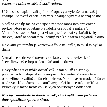
vykonanej práci prinášajú pocit radosti.
Určite ste si naplánovali aj drobné opravy a vylepšenia na vašej
chalupe. Zároveň chcete, aby vaša chalupa vyzerala naozaj pekne.
Väčšina chalúp má na chalupe a záhrade množstvo drevených
prvkov, ktoré je potrebné pravidelne ošetrovať a natierať.
V minulosti ste možno aj na vlastnej skúsenosti vyskúšali farby na
drevvo, ktoré nedodali farbu pekný vzhľad a farba nevydražila dlho.
Nekvalitným farbám je koniec – a čo je najlepšie, nemusí to byť ani
drahé.
Vymaľujte si drevené povrchy do krásy! Povrchovky.sk sú
špecializovaný eshop nielen s farbami na drevo.
Nový náter dreva môže dostať vašu chalupu až na stránky
populárnych chalupárskych časopisov. Neveríte? Presvedčte sa
o benefitoch kvalitných farieb na drevo. V ponuke sú moderné farby
na drevo. Konečne sa po namáhavej práci budete môcť tešiť na
výsledky. Krásne farby vo všetkých obľúbených odtieňoch.
Náš tip: nezabudnite skontrolovať, či pri aplikovaní farby na
drevo používate správne štetce.