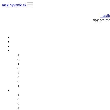
Skip
maxibyvanie.sk
to
content
maxib
tipy pre m