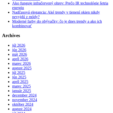
Ako funguje infračervený ohrev: Prečo IR technológie šetria
energiu
Nadčasová elegancia: Aké trendy v tienení okien nikdy
nevyjdú z módy?
Moderné farby do obývačky: čo je dnes trendy a ako ich
kombinovať
Archives
júl 2026
jún 2026
máj 2026
apríl 2026
marec 2026
august 2025
júl 2025
jún 2025
apríl 2025
marec 2025
január 2025
december 2024
november 2024
október 2024
august 2024