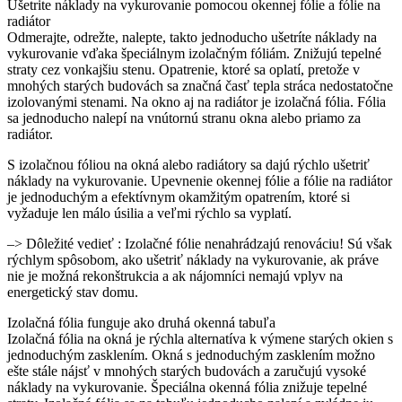
Ušetrite náklady na vykurovanie pomocou okennej fólie a fólie na
radiátor
Odmerajte, odrežte, nalepte, takto jednoducho ušetríte náklady na
vykurovanie vďaka špeciálnym izolačným fóliám. Znižujú tepelné
straty cez vonkajšiu stenu. Opatrenie, ktoré sa oplatí, pretože v
mnohých starých budovách sa značná časť tepla stráca nedostatočne
izolovanými stenami. Na okno aj na radiátor je izolačná fólia. Fólia
sa jednoducho nalepí na vnútornú stranu okna alebo priamo za
radiátor.
S izolačnou fóliou na okná alebo radiátory sa dajú rýchlo ušetriť
náklady na vykurovanie. Upevnenie okennej fólie a fólie na radiátor
je jednoduchým a efektívnym okamžitým opatrením, ktoré si
vyžaduje len málo úsilia a veľmi rýchlo sa vyplatí.
–> Dôležité vedieť : Izolačné fólie nenahrádzajú renováciu! Sú však
rýchlym spôsobom, ako ušetriť náklady na vykurovanie, ak práve
nie je možná rekonštrukcia a ak nájomníci nemajú vplyv na
energetický stav domu.
Izolačná fólia funguje ako druhá okenná tabuľa
Izolačná fólia na okná je rýchla alternatíva k výmene starých okien s
jednoduchým zasklením. Okná s jednoduchým zasklením možno
ešte stále nájsť v mnohých starých budovách a zaručujú vysoké
náklady na vykurovanie. Špeciálna okenná fólia znižuje tepelné