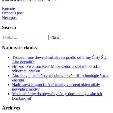
Kúrenie
Navigácia
Previous post
Next post
v
článku
Search
Hľadať:
Najnovšie články
Testovali sme drevené sušiaky na prádlo od firmy Čistý Štýl.
Ako dopadli?
Hrozno ‚Swenson Red‘ Mrazuvzdorná stolová odroda s
výbornou chuťou
Ako funguje infračervený ohrev: Prečo IR technológie šetria
energiu
Nadčasová elegancia: Aké trendy v tienení okien nikdy
nevyjdú z módy?
Moderné farby do obývačky: čo je dnes trendy a ako ich
kombinovať
Archives