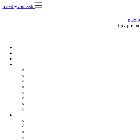
Skip
maxibyvanie.sk
to
content
maxib
tipy pre m