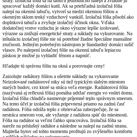
straty. Izolačná fólia sa na tabuľu jednoducho nalepí a zvládne ju
spracovať každý domáci kutil. Ak sa priehľadná izolačná fólia
nalepí na okennú tabuľu, vytvorí sa medzi okennou fóliou a
okenným sklom tenký vzduchový vankúš. Izolačná fólia pôsobí ako
doplnková tabuľa a zvyšuje izolačný účinok okna. Vďaka
dodatočnej vrstve vzduchu je okno výrazne lepšie izolované,
výrazne sa znižujú energetické straty a náklady na vykurovanie. Na
inštaláciu izolačnej fólie nie sú potrebné žiadne špeciálne manuálne
zručnosti. Jediným potrebným nástrojom je štandardný domáci sušič
vlasov. Po nalepení izolačnej fólie na okennú tabuľu lepiacou
páskou je možné ju vyhladiť fénom a napnúť.
Hľadajte tú správnu fóliu na okná a porovnajte ceny!
Zaizolujte radiátory fóliou a ušetrite náklady na vykurovanie
Neizolované radiátorové niky sú tiež typickým slabým miestom
starých budov, cez ktoré sa stráca veľa energie. Radiátorová fólia
(nazývaná aj reflexná fólia) pomáha udržať energiu vo vnútri domu.
Izolačná fólia chladiča nasmeruje príjemné teplo správnym smerom.
Na tento účel je izolačná fólia pripevnená priamo na zadnú časť
radiátora. Fólia odráža teplo z ohrievačaa zabezpečuje, že sa
nestráca smerom von, ale vyžaruje z radiátora späť do miestnosti.
Fólia na radiátor sa veľmi ľahko spracováva. Izolačná fólia sa
nareže na príslušný radiátor a následne sa nalepí na zadnú stranu.
Majitelia bytov od tohto momentu profitujú zo zvýšeného komfortu
a nižších nákladov na vykurovanie