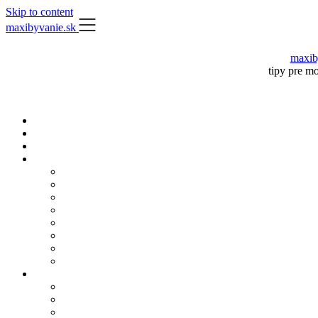
Skip to content
maxibyvanie.sk
maxib
tipy pre m