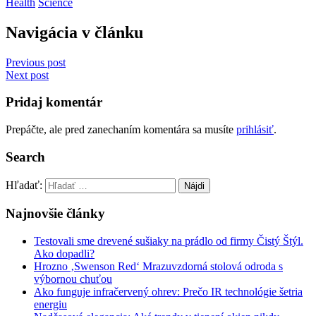
Health
Science
Navigácia v článku
Previous post
Next post
Pridaj komentár
Prepáčte, ale pred zanechaním komentára sa musíte
prihlásiť
.
Search
Hľadať:
Najnovšie články
Testovali sme drevené sušiaky na prádlo od firmy Čistý Štýl.
Ako dopadli?
Hrozno ‚Swenson Red‘ Mrazuvzdorná stolová odroda s
výbornou chuťou
Ako funguje infračervený ohrev: Prečo IR technológie šetria
energiu