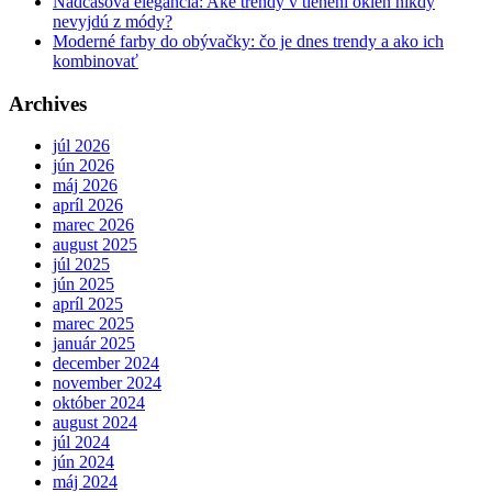
Nadčasová elegancia: Aké trendy v tienení okien nikdy
nevyjdú z módy?
Moderné farby do obývačky: čo je dnes trendy a ako ich
kombinovať
Archives
júl 2026
jún 2026
máj 2026
apríl 2026
marec 2026
august 2025
júl 2025
jún 2025
apríl 2025
marec 2025
január 2025
december 2024
november 2024
október 2024
august 2024
júl 2024
jún 2024
máj 2024