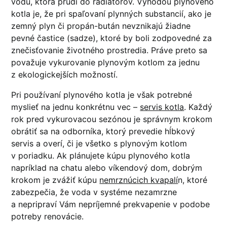
vodu, ktorá prúdi do radiátorov. Výhodou plynového
kotla je, že pri spaľovaní plynných substancií, ako je
zemný plyn či propán-bután nevznikajú žiadne
pevné častice (sadze), ktoré by boli zodpovedné za
znečisťovanie životného prostredia. Práve preto sa
považuje vykurovanie plynovým kotlom za jednu
z ekologickejších možností.
Pri používaní plynového kotla je však potrebné
myslieť na jednu konkrétnu vec –
servis kotla
. Každý
rok pred vykurovacou sezónou je správnym krokom
obrátiť sa na odborníka, ktorý prevedie hĺbkový
servis a overí, či je všetko s plynovým kotlom
v poriadku. Ak plánujete kúpu plynového kotla
napríklad na chatu alebo víkendový dom, dobrým
krokom je zvážiť kúpu
nemrznúcich kvapalí
n, ktoré
zabezpečia, že voda v systéme nezamrzne
a nepripraví Vám nepríjemné prekvapenie v podobe
potreby renovácie.