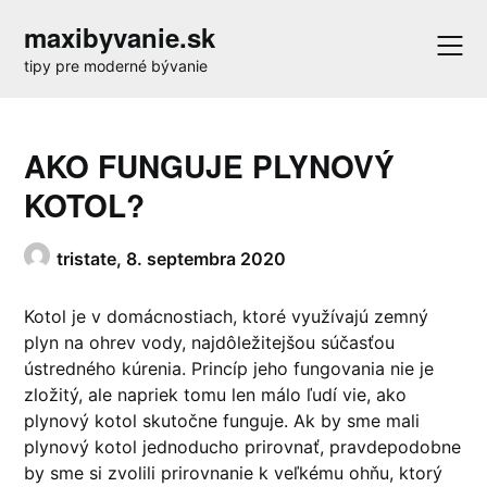
Skip
maxibyvanie.sk
to
content
tipy pre moderné bývanie
AKO FUNGUJE PLYNOVÝ
KOTOL?
tristate,
8. septembra 2020
Kotol je v domácnostiach, ktoré využívajú zemný
plyn na ohrev vody, najdôležitejšou súčasťou
ústredného kúrenia. Princíp jeho fungovania nie je
zložitý, ale napriek tomu len málo ľudí vie, ako
plynový kotol skutočne funguje. Ak by sme mali
plynový kotol jednoducho prirovnať, pravdepodobne
by sme si zvolili prirovnanie k veľkému ohňu, ktorý