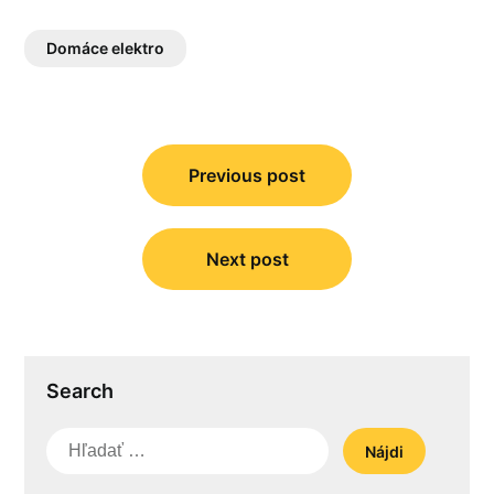
Domáce elektro
Navigácia
v
Previous post
článku
Next post
Search
Hľadať: