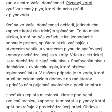
zúri v centre Vašej domácnosti.
Plynový kotol
využíva zemný plyn, ktorý do neho prúdi
z plynovodu.
Keď sa vo Vašej domácnosti ochladí, jednoducho
zapnete kotol elektrickým spínačom. Touto malou
akciou, ktorá od Vás vyžaduje len jednoduché
pohnutie prstom, spúšťate akciu začínajúcu
otvorením ventilu a vpustením plynu do spaľovacej
komory nachádzajúcej sa v kotly. Vďaka elektrickej
iskre dochádza k zapáleniu plynu. Spaľovaním plynu
dochádza k uvoľneniu tepla, ktoré ohrieva
teplonosnú látku. V našom prípade je to voda, ktorá
prúdi po celom našom domove do radiátorov
a prináša nám príjemné uvoľnenie a pocit komfortu.
Hneď ako teplota miestnosti klesne pod Vami
zvolenú hranicu, zapne sa termostat a plynový kotol
opäť pokračuje v predchádzajúcej práci. Ohrieva