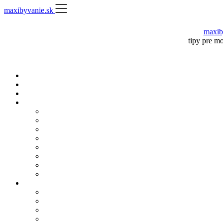
Skip
maxibyvanie.sk
to
content
maxib
tipy pre m