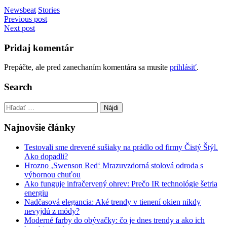
Newsbeat
Stories
Navigácia
Previous post
Next post
v
článku
Pridaj komentár
Prepáčte, ale pred zanechaním komentára sa musíte
prihlásiť
.
Search
Hľadať:
Najnovšie články
Testovali sme drevené sušiaky na prádlo od firmy Čistý Štýl.
Ako dopadli?
Hrozno ‚Swenson Red‘ Mrazuvzdorná stolová odroda s
výbornou chuťou
Ako funguje infračervený ohrev: Prečo IR technológie šetria
energiu
Nadčasová elegancia: Aké trendy v tienení okien nikdy
nevyjdú z módy?
Moderné farby do obývačky: čo je dnes trendy a ako ich