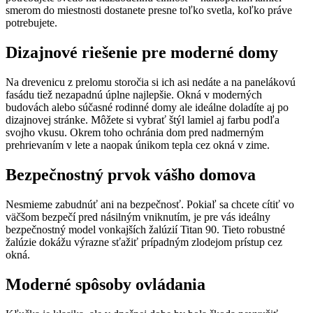
smerom do miestnosti dostanete presne toľko svetla, koľko práve
potrebujete.
Dizajnové riešenie pre moderné domy
Na drevenicu z prelomu storočia si ich asi nedáte a na panelákovú
fasádu tiež nezapadnú úplne najlepšie. Okná v moderných
budovách alebo súčasné rodinné domy ale ideálne doladíte aj po
dizajnovej stránke. Môžete si vybrať štýl lamiel aj farbu podľa
svojho vkusu. Okrem toho ochránia dom pred nadmerným
prehrievaním v lete a naopak únikom tepla cez okná v zime.
Bezpečnostný prvok vášho domova
Nesmieme zabudnúť ani na bezpečnosť. Pokiaľ sa chcete cítiť vo
väčšom bezpečí pred násilným vniknutím, je pre vás ideálny
bezpečnostný model vonkajších žalúzií Titan 90. Tieto robustné
žalúzie dokážu výrazne sťažiť prípadným zlodejom prístup cez
okná.
Moderné spôsoby ovládania