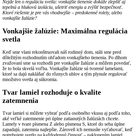
Nejde len o reguláciu svetla: vonkajšie tienenie dokáže zlepšiť aj
tepelnú a hlukovú izoláciu, ušetriť energiu a zvýšiť bezpečnosť.
Ktoré riešenie je pre vás vhodnejšie – predokenné rolety, alebo
vonkajšie žalúzie?
Vonkajšie žalúzie: Maximálna regulácia
svetla
Keď sme vlani rekonštruovali náš rodinný dom, stáli sme pred
dôležitým rozhodnutím ohľadom vonkajšieho tienenia. Po dlhom
zvažovaní sme sa rozhodli pre vonkajšie žalúzie a môžem povedať,
že to bola skvelá voľba. Vonkajšie žalúzie sú tvorené lamelami,
ktoré sa dajú nakláňať do rôznych uhlov a tým plynule regulovať
množstvo svetla aj súkromia.
Tvar lamiel rozhoduje o kvalite
zatemnenia
Tvar lamiel si môžete vybrať podľa osobného vkusu aj podľa toho,
aké veľké zatemnenie pri úplne zatianutých žalúziách chcete.
Lamely v tvare písmena Z alebo písmena S, ktoré do seba úplne
zapadajú, zatemnia najlepšie. Zároveň ich nemusíte vyťahovať, keď
potrebujete svetlo na každodennú činnosť – naklopením lamiel