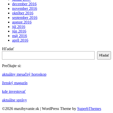
december 2016
november 2016
október 2016
september 2016
august 2016
júl 2016
jún 2016
máj 2016
apríl 2016
Hľadať
Hľadať
Prečítajte si:
aktuálny mesačný horoskop
ženský magazín
kde investovať
aktuálne správy
©2026 maxibyvanie.sk
| WordPress Theme by
SuperbThemes