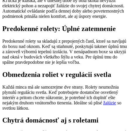
Kľučka je klasika, ale v dnešnej dobe by bola škoda nevyužiť
elektrický pohon a nezapojiť žalúzie do svojej chytrej domácnosti.
Automatické ovládanie podľa dennej doby alebo poveternostných
podmienok prináša nielen komfort, ale aj úspory energie.
Predokenné rolety: Úplné zatemnenie
Predokenné rolety sa skladajú z prepojených častí, ktoré sa navíjajú
do boxu nad oknom. Keď są stiahnuté, poskytujú takmer úplnú tmu
a zároveň výbornú tepelnú izoláciu. V nenápadnom boxe sa ukryjú
nad okná v budovách všetkého štýlu a veku. Pre úplnú tmu do
spálne pravdepodobne nie je lepšia voľba.
Obmedzenia roliet v regulácii svetla
Každá minca má ale samozrejme dve strany. Rolety neumožnia
plynulú reguláciu svetla. Keď potrebujete dostatočne osvetlený
interiér a pritom chcete súkromie, je potrebné ich doplniť ešte
nejakým druhom vnútorného tienenia. Ideálne sú plisé
žalúzie
so
svetlou látkou.
Chytrá domácnosť aj s roletami