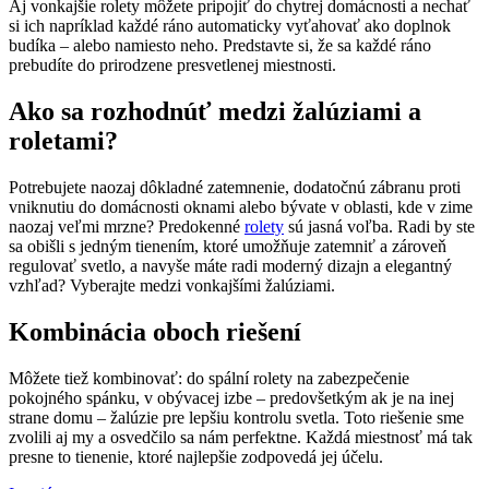
Aj vonkajšie rolety môžete pripojiť do chytrej domácnosti a nechať
si ich napríklad každé ráno automaticky vyťahovať ako doplnok
budíka – alebo namiesto neho. Predstavte si, že sa každé ráno
prebudíte do prirodzene presvetlenej miestnosti.
Ako sa rozhodnúť medzi žalúziami a
roletami?
Potrebujete naozaj dôkladné zatemnenie, dodatočnú zábranu proti
vniknutiu do domácnosti oknami alebo bývate v oblasti, kde v zime
naozaj veľmi mrzne? Predokenné
rolety
sú jasná voľba. Radi by ste
sa obišli s jedným tienením, ktoré umožňuje zatemniť a zároveň
regulovať svetlo, a navyše máte radi moderný dizajn a elegantný
vzhľad? Vyberajte medzi vonkajšími žalúziami.
Kombinácia oboch riešení
Môžete tiež kombinovať: do spální rolety na zabezpečenie
pokojného spánku, v obývacej izbe – predovšetkým ak je na inej
strane domu – žalúzie pre lepšiu kontrolu svetla. Toto riešenie sme
zvolili aj my a osvedčilo sa nám perfektne. Každá miestnosť má tak
presne to tienenie, ktoré najlepšie zodpovedá jej účelu.