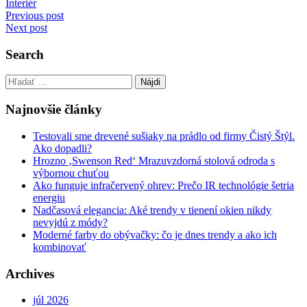
Interiér
Navigácia
Previous post
Next post
v
článku
Search
Hľadať:
Najnovšie články
Testovali sme drevené sušiaky na prádlo od firmy Čistý Štýl.
Ako dopadli?
Hrozno ‚Swenson Red‘ Mrazuvzdorná stolová odroda s
výbornou chuťou
Ako funguje infračervený ohrev: Prečo IR technológie šetria
energiu
Nadčasová elegancia: Aké trendy v tienení okien nikdy
nevyjdú z módy?
Moderné farby do obývačky: čo je dnes trendy a ako ich
kombinovať
Archives
júl 2026