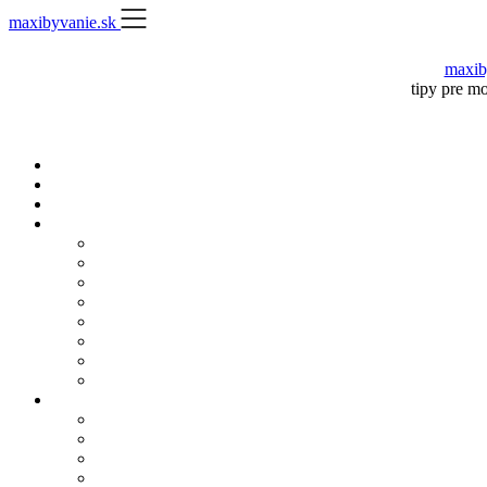
Skip
maxibyvanie.sk
to
content
maxib
tipy pre m