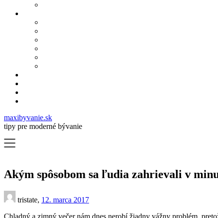
maxibyvanie.sk
tipy pre moderné bývanie
Akým spôsobom sa ľudia zahrievali v minu
tristate,
12. marca 2017
Chladný a zimný večer nám dnes nerobí žiadny vážny problém, pretož