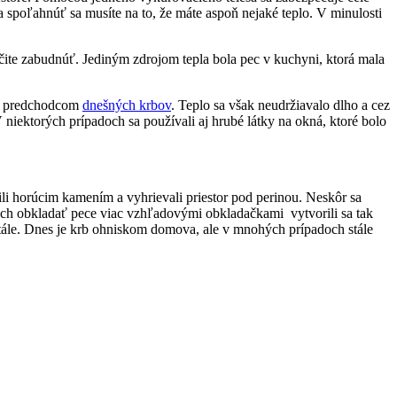
 spoľahnúť sa musíte na to, že máte aspoň nejaké teplo. V minulosti
rčite zabudnúť. Jediným zdrojom tepla bola pec v kuchyni, ktorá mala
si predchodcom
dnešných krbov
. Teplo sa však neudržiavalo dlho a cez
V niektorých prípadoch sa používali aj hrubé látky na okná, ktoré bolo
i horúcim kamením a vyhrievali priestor pod perinou. Neskôr sa
vách obkladať pece viac vzhľadovými obkladačkami vytvorili sa tak
tále. Dnes je krb ohniskom domova, ale v mnohých prípadoch stále