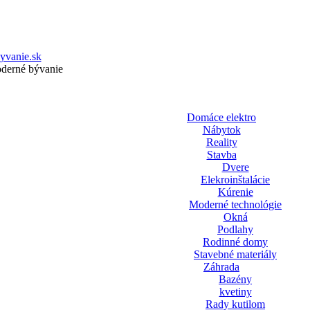
yvanie.sk
oderné bývanie
Domáce elektro
Nábytok
Reality
Stavba
Dvere
Elekroinštalácie
Kúrenie
Moderné technológie
Okná
Podlahy
Rodinné domy
Stavebné materiály
Záhrada
Bazény
kvetiny
Rady kutilom