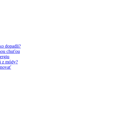
Ako dopadli?
nou chuťou
ergiu
dú z módy?
inovať