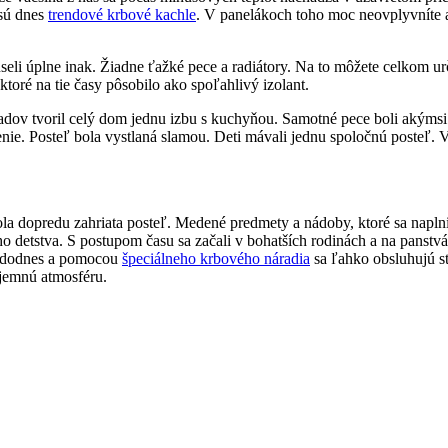
 sú dnes
trendové krbové kachle
. V panelákoch toho moc neovplyvníte a
seli úplne inak. Žiadne ťažké pece a radiátory. Na to môžete celkom u
oré na tie časy pôsobilo ako spoľahlivý izolant.
padov tvoril celý dom jednu izbu s kuchyňou. Samotné pece boli akým
čenie. Posteľ bola vystlaná slamou. Deti mávali jednu spoločnú posteľ. 
 dopredu zahriata posteľ. Medené predmety a nádoby, ktoré sa naplnil
ho detstva. S postupom času sa začali v bohatších rodinách a na panst
i dodnes a pomocou
špeciálneho krbového náradia
sa ľahko obsluhujú s
íjemnú atmosféru.