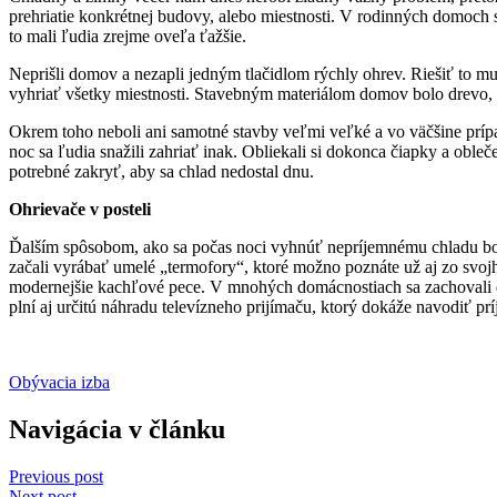
prehriatie konkrétnej budovy, alebo miestnosti. V rodinných domoch
to mali ľudia zrejme oveľa ťažšie.
Neprišli domov a nezapli jedným tlačidlom rýchly ohrev. Riešiť to mu
vyhriať všetky miestnosti. Stavebným materiálom domov bolo drevo, kt
Okrem toho neboli ani samotné stavby veľmi veľké a vo väčšine prí
noc sa ľudia snažili zahriať inak. Obliekali si dokonca čiapky a oble
potrebné zakryť, aby sa chlad nedostal dnu.
Ohrievače v posteli
Ďalším spôsobom, ako sa počas noci vyhnúť nepríjemnému chladu bola
začali vyrábať umelé „termofory“, ktoré možno poznáte už aj zo svoj
modernejšie kachľové pece. V mnohých domácnostiach sa zachoval
plní aj určitú náhradu televízneho prijímaču, ktorý dokáže navodiť pr
Obývacia izba
Navigácia v článku
Previous post
Next post