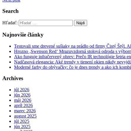
Search
Hľadať:
Najnovšie články
Testovali sme drevené sušiaky na prádlo od firmy Čistý Štýl. 
Hrozno ‚Swenson Red‘ Mrazuvzdorná stolová odroda s výbor
Ako funguje infračervený ohrev: Prečo IR technológie šetria en
Nadčasová elegancia: Aké trendy v tienení okien nikdy nevyj
Moderné farby do obývačky: čo je dnes trendy a ako ich komb
Archives
júl 2026
jún 2026
máj 2026
apríl 2026
marec 2026
august 2025
júl 2025
jún 2025