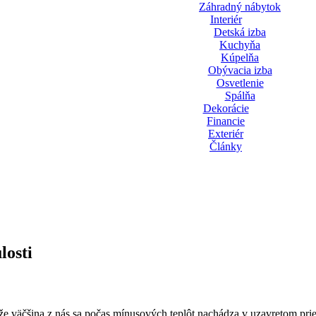
Záhradný nábytok
Interiér
Detská izba
Kuchyňa
Kúpelňa
Obývacia izba
Osvetlenie
Spálňa
Dekorácie
Financie
Exteriér
Články
losti
e väčšina z nás sa počas mínusových teplôt nachádza v uzavretom prie