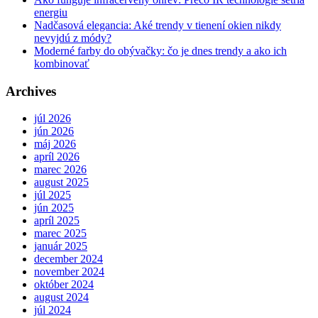
energiu
Nadčasová elegancia: Aké trendy v tienení okien nikdy
nevyjdú z módy?
Moderné farby do obývačky: čo je dnes trendy a ako ich
kombinovať
Archives
júl 2026
jún 2026
máj 2026
apríl 2026
marec 2026
august 2025
júl 2025
jún 2025
apríl 2025
marec 2025
január 2025
december 2024
november 2024
október 2024
august 2024
júl 2024