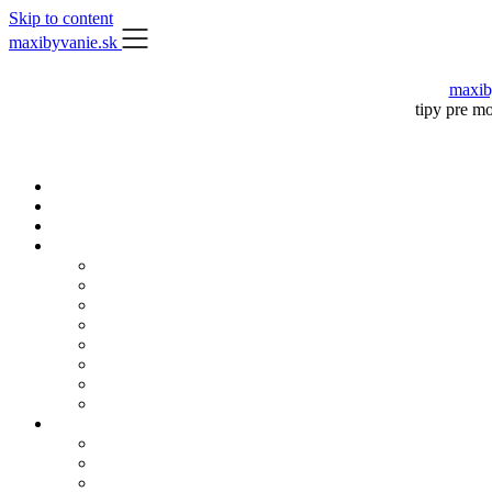
Skip to content
maxibyvanie.sk
maxib
tipy pre m