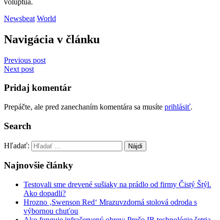
voluptua.
Newsbeat
World
Navigácia v článku
Previous post
Next post
Pridaj komentár
Prepáčte, ale pred zanechaním komentára sa musíte
prihlásiť
.
Search
Hľadať:
Najnovšie články
Testovali sme drevené sušiaky na prádlo od firmy Čistý Štýl.
Ako dopadli?
Hrozno ‚Swenson Red‘ Mrazuvzdorná stolová odroda s
výbornou chuťou
Ako funguje infračervený ohrev: Prečo IR technológie šetria