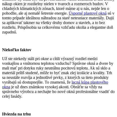
nákup okien je rozdielny nielen v tvaroch a rozmeroch budov. V
chladných klimatických zónach, ktoré máme aj u nás, nejde len o
pohodlie, ale aj nemalé šetrenie energie.
Úsporné plastové okná
sú v
tomto prípade ideálnou náhradou za staré netesniace materiály. Dajú
sa aplikovať takmer na všetky druhy domov a stavieb, a to bez
rozdielu. Prispôsobia sa celkovému vzhľadu okolia a elegantne doň
zapadnú.
Niekoľko faktov
Už ste niekedy stáli pri okne a cítili výrazný rozdiel medzi
vonkajšou a vnútornou teplotou vzduchu? Správne okná a dvere by
mali mať pri dotyku ruky neutrálnu pocitovú teplotu. Ak sú sklo a
materiál príliš studené, môže to byť znak zlej izolácie a kvality. Trh
sa neustále rozvíja a jednotlivé prvky, z ktorých sa tieto produkty
vyrábajú sú dostupnejšie. To znamená, že
lacná kúpa plastového
okna
je už dnes známkou vysokej akosti. Obráťte sa vždy na
správneho výrobcu a nechajte ho nové okná profesionálne vsadiť do
celej fasády.
Hviezda na trhu