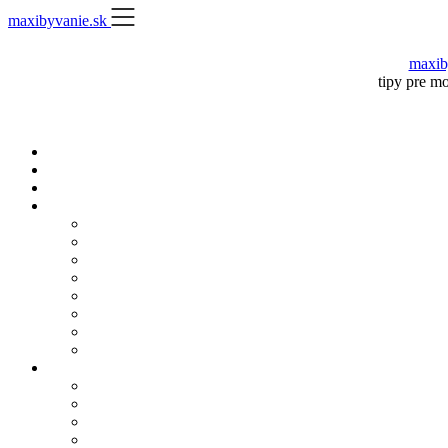
Skip
maxibyvanie.sk
to
content
maxib
tipy pre m