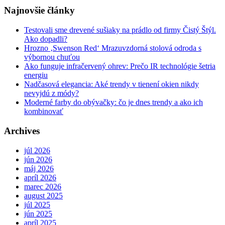
Najnovšie články
Testovali sme drevené sušiaky na prádlo od firmy Čistý Štýl.
Ako dopadli?
Hrozno ‚Swenson Red‘ Mrazuvzdorná stolová odroda s
výbornou chuťou
Ako funguje infračervený ohrev: Prečo IR technológie šetria
energiu
Nadčasová elegancia: Aké trendy v tienení okien nikdy
nevyjdú z módy?
Moderné farby do obývačky: čo je dnes trendy a ako ich
kombinovať
Archives
júl 2026
jún 2026
máj 2026
apríl 2026
marec 2026
august 2025
júl 2025
jún 2025
apríl 2025