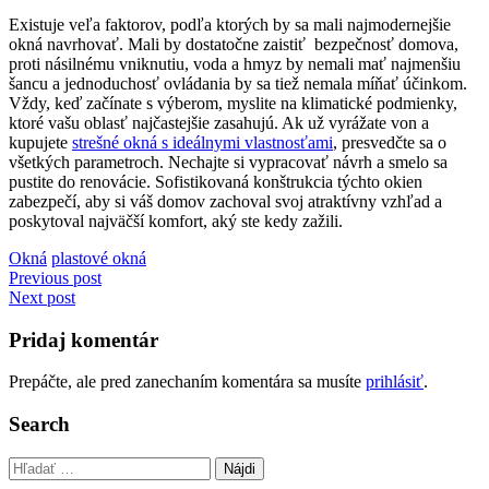
Existuje veľa faktorov, podľa ktorých by sa mali najmodernejšie
okná navrhovať. Mali by dostatočne zaistiť bezpečnosť domova,
proti násilnému vniknutiu, voda a hmyz by nemali mať najmenšiu
šancu a jednoduchosť ovládania by sa tiež nemala míňať účinkom.
Vždy, keď začínate s výberom, myslite na klimatické podmienky,
ktoré vašu oblasť najčastejšie zasahujú. Ak už vyrážate von a
kupujete
strešné okná s ideálnymi vlastnosťami
, presvedčte sa o
všetkých parametroch. Nechajte si vypracovať návrh a smelo sa
pustite do renovácie. Sofistikovaná konštrukcia týchto okien
zabezpečí, aby si váš domov zachoval svoj atraktívny vzhľad a
poskytoval najväčší komfort, aký ste kedy zažili.
Okná
plastové okná
Navigácia
Previous post
Next post
v
článku
Pridaj komentár
Prepáčte, ale pred zanechaním komentára sa musíte
prihlásiť
.
Search
Hľadať: