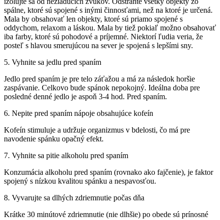
izolujte sa od nežiadúcich zvukov.
Odstráňte všetky objekty zo
spálne, ktoré sú spojené s inými činnosťami, než na ktoré je určená.
Mala by obsahovať len objekty, ktoré sú priamo spojené s
oddychom, relaxom a láskou.
Mala by tiež pokiaľ možno obsahovať
iba farby, ktoré sú pohodové a príjemné.
Niektorí ľudia veria, že
posteľ s hlavou smerujúcou na sever je spojená s lepšími sny.
5. Vyhnite sa jedlu pred spaním
Jedlo pred spaním je pre telo záťažou a má za následok horšie
zaspávanie.
Celkovo bude spánok nepokojný.
Ideálna doba pre
posledné denné jedlo je aspoň 3-4 hod. Pred spaním.
6. Nepite pred spaním nápoje obsahujúce kofeín
Kofeín stimuluje a udržuje organizmus v bdelosti, čo má pre
navodenie spánku opačný efekt.
7. Vyhnite sa pitie alkoholu pred spaním
Konzumácia alkoholu pred spaním (rovnako ako fajčenie), je faktor
spojený s nízkou kvalitou spánku a nespavosťou.
8. Vyvarujte sa dlhých zdriemnutie počas dňa
Krátke 30 minútové zdriemnutie (nie dlhšie) po obede sú prínosné