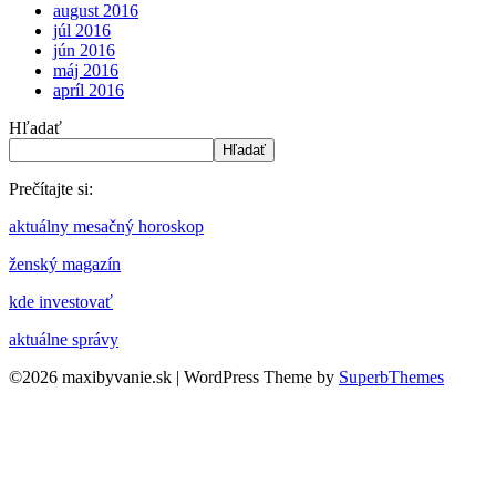
august 2016
júl 2016
jún 2016
máj 2016
apríl 2016
Hľadať
Hľadať
Prečítajte si:
aktuálny mesačný horoskop
ženský magazín
kde investovať
aktuálne správy
©2026 maxibyvanie.sk
| WordPress Theme by
SuperbThemes