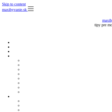
Skip to content
maxibyvanie.sk
maxib
tipy pre m