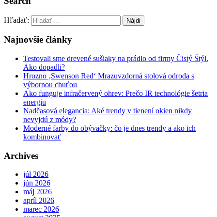
Search
Hľadať:
Najnovšie články
Testovali sme drevené sušiaky na prádlo od firmy Čistý Štýl.
Ako dopadli?
Hrozno ‚Swenson Red‘ Mrazuvzdorná stolová odroda s
výbornou chuťou
Ako funguje infračervený ohrev: Prečo IR technológie šetria
energiu
Nadčasová elegancia: Aké trendy v tienení okien nikdy
nevyjdú z módy?
Moderné farby do obývačky: čo je dnes trendy a ako ich
kombinovať
Archives
júl 2026
jún 2026
máj 2026
apríl 2026
marec 2026