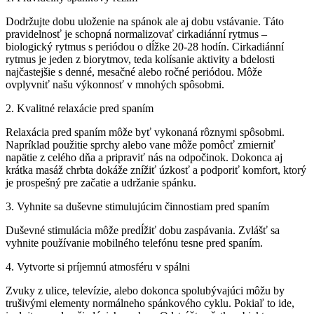
Dodržujte dobu uloženie na spánok ale aj dobu vstávanie.
Táto
pravidelnosť je schopná normalizovať cirkadiánní rytmus –
biologický rytmus s periódou o dĺžke 20-28 hodín.
Cirkadiánní
rytmus je jeden z biorytmov, teda kolísanie aktivity a bdelosti
najčastejšie s denné, mesačné alebo ročné periódou.
Môže
ovplyvniť našu výkonnosť v mnohých spôsobmi.
2. Kvalitné relaxácie pred spaním
Relaxácia pred spaním môže byť vykonaná rôznymi spôsobmi.
Napríklad použitie sprchy alebo vane môže pomôcť zmierniť
napätie z celého dňa a pripraviť nás na odpočinok.
Dokonca aj
krátka masáž chrbta dokáže znížiť úzkosť a podporiť komfort, ktorý
je prospešný pre začatie a udržanie spánku.
3. Vyhnite sa duševne stimulujúcim činnostiam pred spaním
Duševné stimulácia môže predĺžiť dobu zaspávania.
Zvlášť sa
vyhnite používanie mobilného telefónu tesne pred spaním.
4. Vytvorte si príjemnú atmosféru v spálni
Zvuky z ulice, televízie, alebo dokonca spolubývajúci môžu by
trušivými elementy normálneho spánkového cyklu.
Pokiaľ to ide,