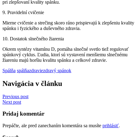
pri zlepšovaní kvality spánku.
9. Pravidelní cvičenie
Mierne cvičenie a strečing skoro ráno prispievajú k zlepšeniu kvality
spánku i fyzického a duševného zdravia.
10. Dostatok slnečného žiarenia
Okrem syntézy vitamínu D, pomáha slnečné svetlo tiež regulovať
spánkový cyklus.
Ľudia, ktorí sú vystavení menšiemu slnečnému
žiareniu majú horšiu kvalitu spánku a celkové zdravie.
Spálňa
spálňa
zdravie
zdravý spánok
Navigácia v článku
Previous post
Next post
Pridaj komentár
Prepáčte, ale pred zanechaním komentára sa musíte
prihlásiť
.