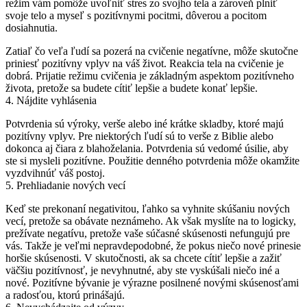
režim vám pomôže uvoľniť stres zo svojho tela a zároveň plniť
svoje telo a myseľ s pozitívnymi pocitmi, dôverou a pocitom
dosiahnutia.
Zatiaľ čo veľa ľudí sa pozerá na cvičenie negatívne, môže skutočne
priniesť pozitívny vplyv na váš život.
Reakcia tela na cvičenie je
dobrá.
Prijatie režimu cvičenia je základným aspektom pozitívneho
života, pretože sa budete cítiť lepšie a budete konať lepšie.
4. Nájdite vyhlásenia
Potvrdenia sú výroky, verše alebo iné krátke skladby, ktoré majú
pozitívny vplyv.
Pre niektorých ľudí sú to verše z Biblie alebo
dokonca aj čiara z blahoželania.
Potvrdenia sú vedomé úsilie, aby
ste si mysleli pozitívne.
Použitie denného potvrdenia môže okamžite
vyzdvihnúť váš postoj.
5. Prehliadanie nových vecí
Keď ste prekonaní negativitou, ľahko sa vyhnite skúšaniu nových
vecí, pretože sa obávate neznámeho.
Ak však myslíte na to logicky,
prežívate negatívu, pretože vaše súčasné skúsenosti nefungujú pre
vás.
Takže je veľmi nepravdepodobné, že pokus niečo nové prinesie
horšie skúsenosti.
V skutočnosti, ak sa chcete cítiť lepšie a zažiť
väčšiu pozitívnosť, je nevyhnutné, aby ste vyskúšali niečo iné a
nové.
Pozitívne bývanie je výrazne posilnené novými skúsenosťami
a radosťou, ktorú prinášajú.