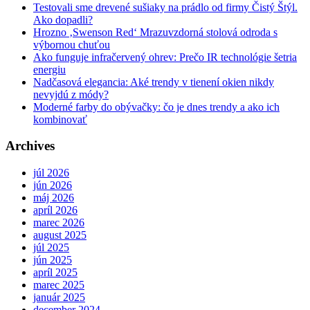
Testovali sme drevené sušiaky na prádlo od firmy Čistý Štýl.
Ako dopadli?
Hrozno ‚Swenson Red‘ Mrazuvzdorná stolová odroda s
výbornou chuťou
Ako funguje infračervený ohrev: Prečo IR technológie šetria
energiu
Nadčasová elegancia: Aké trendy v tienení okien nikdy
nevyjdú z módy?
Moderné farby do obývačky: čo je dnes trendy a ako ich
kombinovať
Archives
júl 2026
jún 2026
máj 2026
apríl 2026
marec 2026
august 2025
júl 2025
jún 2025
apríl 2025
marec 2025
január 2025
december 2024