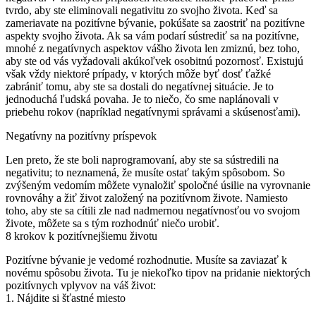
tvrdo, aby ste eliminovali negativitu zo svojho života.
Keď sa
zameriavate na pozitívne bývanie, pokúšate sa zaostriť na pozitívne
aspekty svojho života.
Ak sa vám podarí sústrediť sa na pozitívne,
mnohé z negatívnych aspektov vášho života len zmiznú, bez toho,
aby ste od vás vyžadovali akúkoľvek osobitnú pozornosť.
Existujú
však vždy niektoré prípady, v ktorých môže byť dosť ťažké
zabrániť tomu, aby ste sa dostali do negatívnej situácie.
Je to
jednoduchá ľudská povaha.
Je to niečo, čo sme naplánovali v
priebehu rokov (napríklad negatívnymi správami a skúsenosťami).
Negatívny na pozitívny príspevok
Len preto, že ste boli naprogramovaní, aby ste sa sústredili na
negativitu;
to neznamená, že musíte ostať takým spôsobom.
So
zvýšeným vedomím môžete vynaložiť spoločné úsilie na vyrovnanie
rovnováhy a žiť život založený na pozitívnom živote.
Namiesto
toho, aby ste sa cítili zle nad nadmernou negatívnosťou vo svojom
živote, môžete sa s tým rozhodnúť niečo urobiť.
8 krokov k pozitívnejšiemu životu
Pozitívne bývanie je vedomé rozhodnutie.
Musíte sa zaviazať k
novému spôsobu života.
Tu je niekoľko tipov na pridanie niektorých
pozitívnych vplyvov na váš život:
1. Nájdite si šťastné miesto