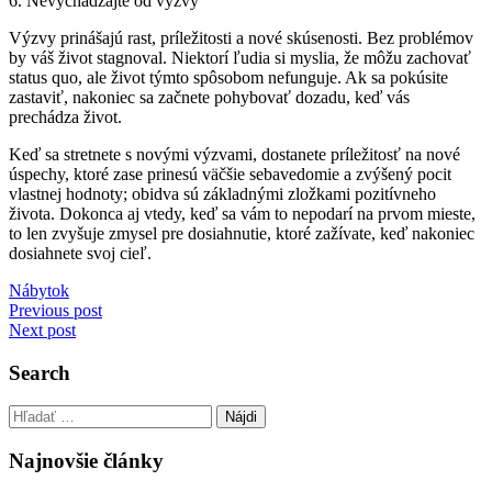
6. Nevychádzajte od výzvy
Výzvy prinášajú rast, príležitosti a nové skúsenosti.
Bez problémov
by váš život stagnoval.
Niektorí ľudia si myslia, že môžu zachovať
status quo, ale život týmto spôsobom nefunguje.
Ak sa pokúsite
zastaviť, nakoniec sa začnete pohybovať dozadu, keď vás
prechádza život.
Keď sa stretnete s novými výzvami, dostanete príležitosť na nové
úspechy, ktoré zase prinesú väčšie sebavedomie a zvýšený pocit
vlastnej hodnoty;
obidva sú základnými zložkami pozitívneho
života.
Dokonca aj vtedy, keď sa vám to nepodarí na prvom mieste,
to len zvyšuje zmysel pre dosiahnutie, ktoré zažívate, keď nakoniec
dosiahnete svoj cieľ.
Nábytok
Navigácia
Previous post
Next post
v
článku
Search
Hľadať:
Najnovšie články