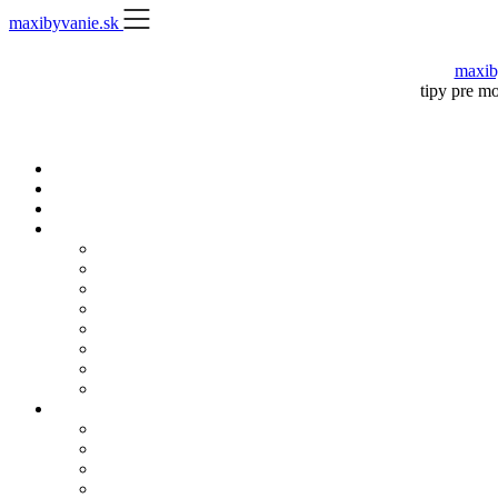
Skip
maxibyvanie.sk
to
content
maxib
tipy pre m