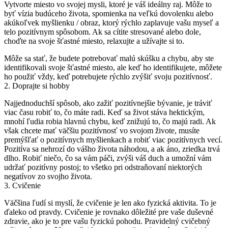
Vytvorte miesto vo svojej mysli, ktoré je váš ideálny raj.
Môže to
byť vízia budúceho života, spomienka na veľkú dovolenku alebo
akúkoľvek myšlienku / obraz, ktorý rýchlo zaplavuje vašu myseľ a
telo pozitívnym spôsobom.
Ak sa cítite stresované alebo dole,
choďte na svoje šťastné miesto, relaxujte a užívajte si to.
Môže sa stať, že budete potrebovať malú skúšku a chybu, aby ste
identifikovali svoje šťastné miesto, ale keď ho identifikujete, môžete
ho použiť vždy, keď potrebujete rýchlo zvýšiť svoju pozitívnosť.
2. Doprajte si hobby
Najjednoduchší spôsob, ako zažiť pozitívnejšie bývanie, je tráviť
viac času robiť to, čo máte radi.
Keď sa život stáva hektickým,
mnohí ľudia robia hlavnú chybu, keď znižujú to, čo majú radi.
Ak
však chcete mať väčšiu pozitívnosť vo svojom živote, musíte
premýšľať o pozitívnych myšlienkach a robiť viac pozitívnych vecí.
Pozitíva sa nehrozí do vášho života náhodou, a ak áno, zriedka trvá
dlho.
Robiť niečo, čo sa vám páči, zvýši váš duch a umožní vám
udržať pozitívny postoj;
to všetko pri odstraňovaní niektorých
negatívov zo svojho života.
3. Cvičenie
Väčšina ľudí si myslí, že cvičenie je len ako fyzická aktivita.
To je
ďaleko od pravdy.
Cvičenie je rovnako dôležité pre vaše duševné
zdravie, ako je to pre vašu fyzickú pohodu.
Pravidelný cvičebný