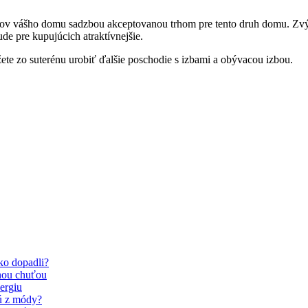
ov vášho domu sadzbou akceptovanou trhom pre tento druh domu. Zvý
de pre kupujúcich atraktívnejšie.
ete zo suterénu urobiť ďalšie poschodie s izbami a obývacou izbou.
Ako dopadli?
nou chuťou
ergiu
dú z módy?