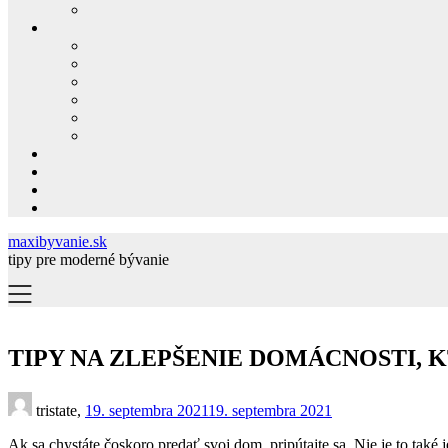
maxibyvanie.sk
tipy pre moderné bývanie
TIPY NA ZLEPŠENIE DOMÁCNOSTI,
tristate,
19. septembra 2021
19. septembra 2021
Ak sa chystáte čoskoro predať svoj dom, pripútajte sa. Nie je to tak