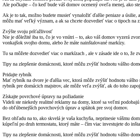
Ale počkajte – čo keď bude váš domov ocenený oveľa menej, ako ste
Ak je to tak, možno budete musieť vynaložiť ďalšie peniaze a úsilie,
môžu mať veľký význam, a ak sa chcete dozvedieť viac o tipoch na zl
Zvýšte svoju príťažlivosť
Nie je dôležité iba to, čo je vo vnútri – to, ako váš domov vyzerá z
vonkajšok svojho domu, alebo že máte nainštalované markízy.
Tu sa môžete dozvedieť viac o markízach , ale v zásade ide o to, že 
Tipy na zlepšenie domácnosti, ktoré môžu zvýšiť hodnotu vášho do
Pridajte rybník
Mať rybník na dvore je ďalšia vec, ktorá môže zvýšiť hodnotu vášho 
rybník pre domácich majstrov, ale môže veľa zvýšiť, ak do toho zapoj
Získajte povrchové úpravy na požiadanie
Videli ste niekedy realitné reklamy na domy, ktoré sa veľmi podobajú na
do obľúbenejších povrchových úprav a splátok pre svoj domov.
Bez ohľadu na to, ako skvelá je vaša kuchyňa, neprinesie vášmu domu
kúpeľní po druh termostatu, ktorý máte – čím viac investujete do inš
Tipy na zlepšenie domácnosti, ktoré môžu zvýšiť hodnotu vášho do