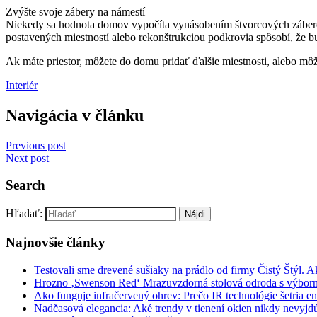
Zvýšte svoje zábery na námestí
Niekedy sa hodnota domov vypočíta vynásobením štvorcových záber
postavených miestností alebo rekonštrukciou podkrovia spôsobí, že bu
Ak máte priestor, môžete do domu pridať ďalšie miestnosti, alebo môž
Interiér
Navigácia v článku
Previous post
Next post
Search
Hľadať:
Najnovšie články
Testovali sme drevené sušiaky na prádlo od firmy Čistý Štýl. 
Hrozno ‚Swenson Red‘ Mrazuvzdorná stolová odroda s výbor
Ako funguje infračervený ohrev: Prečo IR technológie šetria en
Nadčasová elegancia: Aké trendy v tienení okien nikdy nevyj