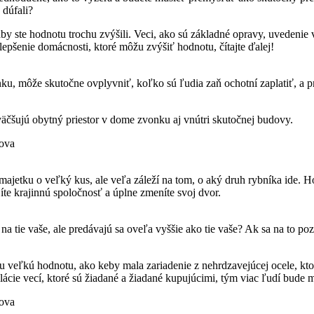
 dúfali?
 aby ste hodnotu trochu zvýšili. Veci, ako sú základné opravy, uvedeni
epšenie domácnosti, ktoré môžu zvýšiť hodnotu, čítajte ďalej!
vonku, môže skutočne ovplyvniť, koľko sú ľudia zaň ochotní zaplatiť, a 
zväčšujú obytný priestor v dome zvonku aj vnútri skutočnej budovy.
mova
majetku o veľký kus, ale veľa záleží na tom, o aký druh rybníka ide. H
íte krajinnú spoločnosť a úplne zmeníte svoj dvor.
 tie vaše, ale predávajú sa oveľa vyššie ako tie vaše? Ak sa na to pozrie
 veľkú hodnotu, ako keby mala zariadenie z nehrdzavejúcej ocele, ktor
talácie vecí, ktoré sú žiadané a žiadané kupujúcimi, tým viac ľudí bud
mova