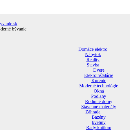
yvanie.sk
oderné bývanie
Domáce elektro
Nábytok
Reality
Stavba
Dvere
Elekroinštalácie
Kúrenie
Moderné technológie
Okná
Podlahy
Rodinné domy
Stavebné materiály
Záhrada
Bazény
kvetiny
Rady kutilom