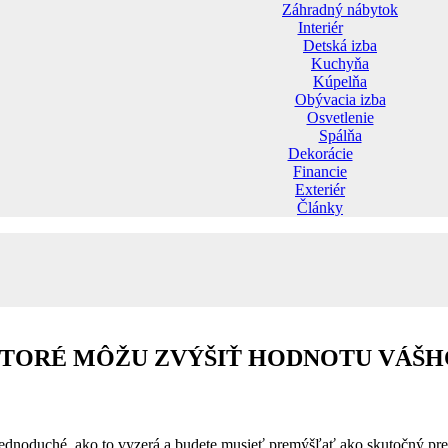
Záhradný nábytok
Interiér
Detská izba
Kuchyňa
Kúpelňa
Obývacia izba
Osvetlenie
Spálňa
Dekorácie
Financie
Exteriér
Články
 KTORÉ MÔŽU ZVÝŠIŤ HODNOTU VÁŠ
é jednoduché, ako to vyzerá a budete musieť premýšľať ako skutočný pre