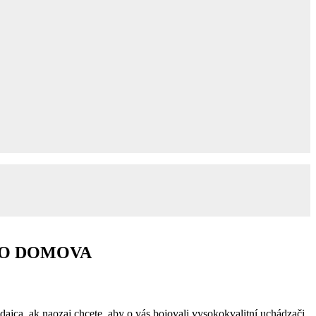
HO DOMOVA
dajca, ak naozaj chcete, aby o vás bojovali vysokokvalitní uchádzači.