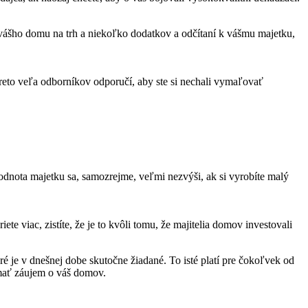
e vášho domu na trh a niekoľko dodatkov a odčítaní k vášmu majetku,
preto veľa odborníkov odporučí, aby ste si nechali vymaľovať
odnota majetku sa, samozrejme, veľmi nezvýši, ak si vyrobíte malý
te viac, zistíte, že je to kvôli tomu, že majitelia domov investovali
é je v dnešnej dobe skutočne žiadané. To isté platí pre čokoľvek od
e mať záujem o váš domov.