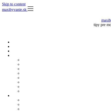
Skip to content
maxibyvanie.sk
maxib
tipy pre m