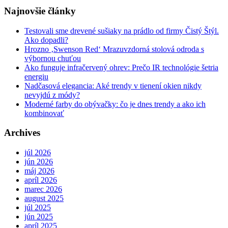
Najnovšie články
Testovali sme drevené sušiaky na prádlo od firmy Čistý Štýl.
Ako dopadli?
Hrozno ‚Swenson Red‘ Mrazuvzdorná stolová odroda s
výbornou chuťou
Ako funguje infračervený ohrev: Prečo IR technológie šetria
energiu
Nadčasová elegancia: Aké trendy v tienení okien nikdy
nevyjdú z módy?
Moderné farby do obývačky: čo je dnes trendy a ako ich
kombinovať
Archives
júl 2026
jún 2026
máj 2026
apríl 2026
marec 2026
august 2025
júl 2025
jún 2025
apríl 2025