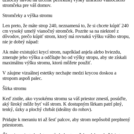
stromčeka pre váš domov.
Stromčeky a výška stromu
Len preto, že máte strop 240, neznamená to, že si chcete kúpiť 240
cm vysoký umelý vianočný stromček. Pozrite sa na niektoré z
dôvodov, prečo kúpiť strom, ktorý má rovnakú výšku vášho stropu,
nie je dobrý nápad:
Ak máte existujúci krycí strom, napríklad anjela alebo hviezdu,
zmerajte jeho výšku a odčítajte ho od výšky stropu, aby ste získali
maximálnu výšku stromu, ktorú môžete použiť.
V záujme vizuálnej estetiky nechajte medzi krycou doskou a
stropom aspoň palec.
Šírka stromu
Keď zistíte, ako vysokému stromu sa váš priestor zmestí, posúďte,
aký široký môže byť váš strom. K dostupným šírkam patrí plný,
tenký, úzky a plochý chrbát (ideálny do rohov).
Pridajte k meraniu tri až šesť palcov, aby strom nepôsobil preplnený
priestorom.