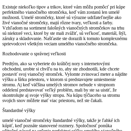
Existuje niekoľko tipov a trikov, ktoré vám môžu pomôcť pri kúpe
perfektného vianočného stromčeka, keď vám zostanú len umelé
možnosti. Umelé stromčeky, ktoré sú výrazne udržateľnejšie ako
živé vianočné stromčeky, majú rôzne tvary, veľkosti a farby.
Vzhľadom na sortiment falošných vianočných stromčekov na trhu
sú niektoré veci, ktoré by ste mali zvážiť, sú veľkosť, materiál, štýl,
záruky a skladovanie. Našťastie ste dorazili k tomuto komplexnému
sprievodcovi všetkým veciam umelého vianočného stromčeka.
Rozhodovanie o správnej veľkosti
Predtým, ako sa vyberiete do králičej nory s internetovými
obchodmi, urobte si chvíľu na to, aby ste zhodnotili, kde chcete
postaviť svoj vianočný stromček. Vylomte zvinovací meter a nájdite
výšku a šírku priestoru, v ktorom si predstavujete umiestnenie
stromu. Aj keď väčšina umelých stromov nebude v stropnom
oddelení predstavovať veľký problém, mali by ste sa uistiť, že
skontrolujte aj svoje výšky stropu. Na kúpu týčiaceho sa stromu
svojich snov môžete mať viac priestoru, než ste čakali.
Štandardné výšky
umelé vianočné stromčeky štandardné výšky, takže je ľahké ich
kúpiť, keď poznáte stanovené rozmery. Spoločnosť ponúka
užitočný návod na určenie perfektnej výšky umelého vianočného