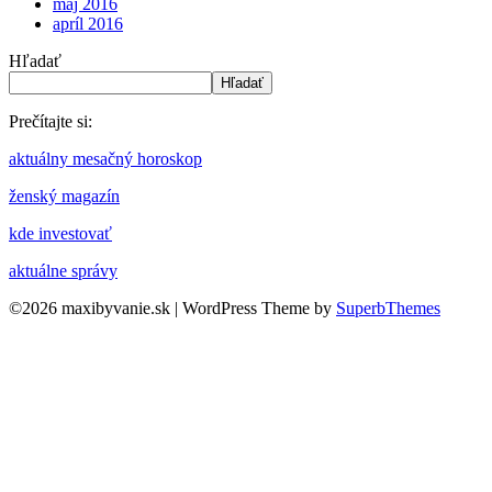
máj 2016
apríl 2016
Hľadať
Hľadať
Prečítajte si:
aktuálny mesačný horoskop
ženský magazín
kde investovať
aktuálne správy
©2026 maxibyvanie.sk
| WordPress Theme by
SuperbThemes