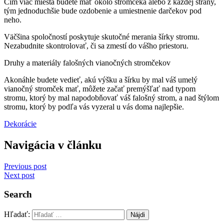
Čím viac miesta budete mať okolo stromčeka alebo z každej strany,
tým jednoduchšie bude ozdobenie a umiestnenie darčekov pod
neho.
Väčšina spoločností poskytuje skutočné merania šírky stromu.
Nezabudnite skontrolovať, či sa zmestí do vášho priestoru.
Druhy a materiály falošných vianočných stromčekov
Akonáhle budete vedieť, akú výšku a šírku by mal váš umelý
vianočný stromček mať, môžete začať premýšľať nad typom
stromu, ktorý by mal napodobňovať váš falošný strom, a nad štýlom
stromu, ktorý by podľa vás vyzeral u vás doma najlepšie.
Dekorácie
Navigácia v článku
Previous post
Next post
Search
Hľadať: