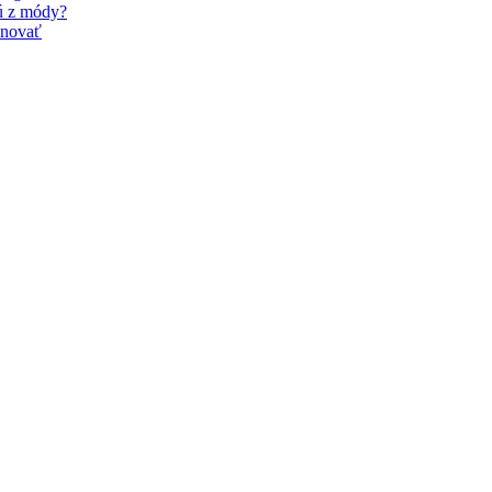
dú z módy?
inovať