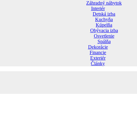
Záhradný nábytok
Interiér
Detská izba
Kuchyňa
Kúpelňa
Obývacia izba
Osvetlenie
Spálňa
Dekorácie
Financie
Exteriér
Články