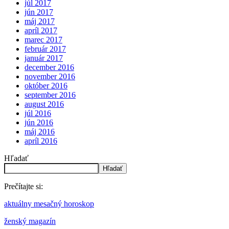
júl 2017
jún 2017
máj 2017
apríl 2017
marec 2017
február 2017
január 2017
december 2016
november 2016
október 2016
september 2016
august 2016
júl 2016
jún 2016
máj 2016
apríl 2016
Hľadať
Hľadať
Prečítajte si:
aktuálny mesačný horoskop
ženský magazín