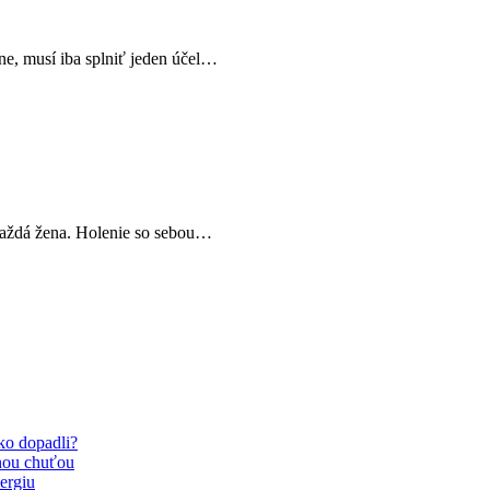
ne, musí iba splniť jeden účel…
každá žena. Holenie so sebou…
Ako dopadli?
nou chuťou
ergiu