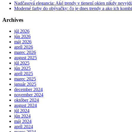
Nadčasová elegancia: Aké trendy v tienení okien nikdy nevyj
Moderné farby do obývačky: čo je dnes trendy a ako ich komb
Archives
júl 2026
jún 2026
máj 2026
apríl 2026
marec 2026
august 2025
júl 2025
jún 2025
apríl 2025
marec 2025
január 2025
december 2024
november 2024
október 2024
august 2024
júl 2024
jún 2024
máj 2024
apríl 2024
marec 2024