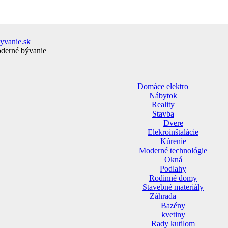
yvanie.sk
oderné bývanie
Domáce elektro
Nábytok
Reality
Stavba
Dvere
Elekroinštalácie
Kúrenie
Moderné technológie
Okná
Podlahy
Rodinné domy
Stavebné materiály
Záhrada
Bazény
kvetiny
Rady kutilom