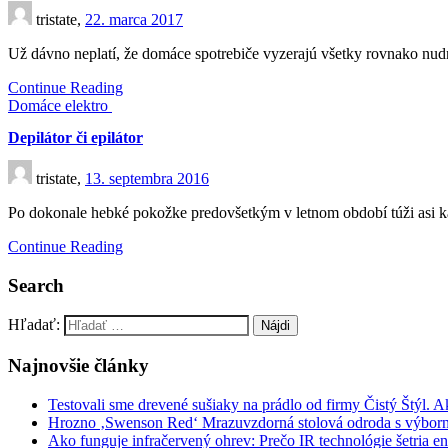
tristate,
22. marca 2017
Už dávno neplatí, že domáce spotrebiče vyzerajú všetky rovnako nud
Continue Reading
Domáce elektro
Depilátor či epilátor
tristate,
13. septembra 2016
Po dokonale hebké pokožke predovšetkým v letnom období túži asi 
Continue Reading
Search
Hľadať:
Najnovšie články
Testovali sme drevené sušiaky na prádlo od firmy Čistý Štýl. 
Hrozno ‚Swenson Red‘ Mrazuvzdorná stolová odroda s výbor
Ako funguje infračervený ohrev: Prečo IR technológie šetria en