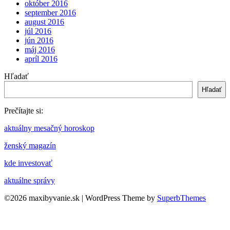
október 2016
september 2016
august 2016
júl 2016
jún 2016
máj 2016
apríl 2016
Hľadať
Hľadať
Prečítajte si:
aktuálny mesačný horoskop
ženský magazín
kde investovať
aktuálne správy
©2026 maxibyvanie.sk
| WordPress Theme by
SuperbThemes