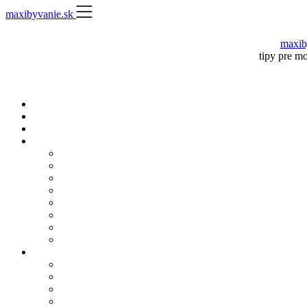
Skip
maxibyvanie.sk
to
content
maxib
tipy pre m