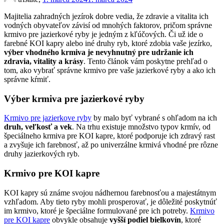
Majitelia zahradných jezírok dobre vedia, že zdravie a vitalita ich
vodných obyvateľov závisí od mnohých faktorov, pričom správne
krmivo pre jazierkové ryby je jedným z kľúčových. Či už ide o
farebné KOI kapry alebo iné druhy ryb, ktoré zdobia vaše jezírko,
výber vhodného krmiva je nevyhnutný pre udržanie ich
zdravia, vitality a krásy
. Tento článok vám poskytne prehľad o
tom, ako vybrať správne krmivo pre vaše jazierkové ryby a ako ich
správne kŕmiť.
Výber krmiva pre jazierkové ryby
Krmivo pre jazierkove ryby
by malo byť vybrané s ohľadom na ich
druh, veľkosť a vek
. Na trhu existuje množstvo typov krmív, od
špeciálneho krmiva pre KOI kapre, ktoré podporuje ich zdravý rast
a zvyšuje ich farebnosť, až po univerzálne krmivá vhodné pre rôzne
druhy jazierkových ryb.
Krmivo pre KOI kapre
KOI kapry sú známe svojou nádhernou farebnosťou a majestátnym
vzhľadom. Aby tieto ryby mohli prosperovať, je dôležité poskytnúť
im krmivo, ktoré je špeciálne formulované pre ich potreby.
Krmivo
pre KOI kapre
obvykle obsahuje
vyšší podiel bielkovín
, ktoré