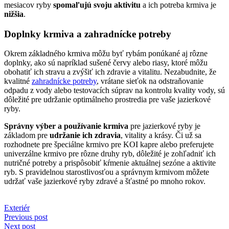
mesiacov ryby
spomaľujú svoju aktivitu
a ich potreba krmiva je
nižšia
.
Doplnky krmiva a zahradnícke potreby
Okrem základného krmiva môžu byť rybám ponúkané aj rôzne
doplnky, ako sú napríklad sušené červy alebo riasy, ktoré môžu
obohatiť ich stravu a zvýšiť ich zdravie a vitalitu. Nezabudnite, že
kvalitné
zahradnícke potreby
, vrátane sieťok na odstraňovanie
odpadu z vody alebo testovacích súprav na kontrolu kvality vody, sú
dôležité pre udržanie optimálneho prostredia pre vaše jazierkové
ryby.
Správny výber a používanie krmiva
pre jazierkové ryby je
základom pre
udržanie ich zdravia
, vitality a krásy. Či už sa
rozhodnete pre špeciálne krmivo pre KOI kapre alebo preferujete
univerzálne krmivo pre rôzne druhy ryb, dôležité je zohľadniť ich
nutričné potreby a prispôsobiť kŕmenie aktuálnej sezóne a aktivite
ryb. S pravidelnou starostlivosťou a správnym krmivom môžete
udržať vaše jazierkové ryby zdravé a šťastné po mnoho rokov.
Exteriér
Navigácia
Previous post
Next post