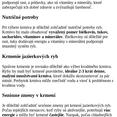
podporujú rast, a prídavky, ako sú vitamíny a minerály, ktoré
zabezpečujú ich dobré zdravie a zvýrazňujú farebnosť.
Nutričné potreby
Pri výbere krmiva je dôležité zohľadniť nutričné potreby ryb.
Krmivo by malo obsahovať
vyvážený pomer bielkovín, tukov,
sacharidov, vitamínov a minerálov
. Bielkoviny sú dôležité pre
rast, tuky dodávajú energiu a vitamíny s minerálmi podporujú
imunitný systém ryb.
Krmenie jazierkových ryb
Správne krmenie je rovnako dôležité ako výber kvalitného krmiva.
Ryby by mali byť krmené pravidelne,
ideálne 2-3 krát denne,
malými množstvami krmiva
, ktoré dokážu skonzumovať za pár
minút. Prebytok krmiva môže znečistiť vodu a viesť k problémom s
kvalitou vody.
Sezónne zmeny v krmení
Je dôležité zohľadniť sezónne zmeny pri krmení jazierkových ryb.
Počas teplejších mesiacov, keď ryby sú aktívnejšie, potrebujú
viac
energie
a môžu byť krmené
častejšie
. Naopak, počas chladnejších