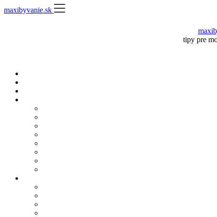
Skip
maxibyvanie.sk
to
content
maxib
tipy pre m