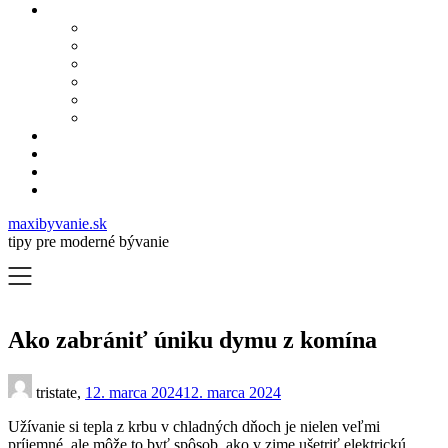
maxibyvanie.sk
tipy pre moderné bývanie
Ako zabrániť úniku dymu z komína
tristate,
12. marca 2024
12. marca 2024
Užívanie si tepla z krbu v chladných dňoch je nielen veľmi
príjemné, ale môže to byť spôsob, ako v zime ušetriť elektrickú