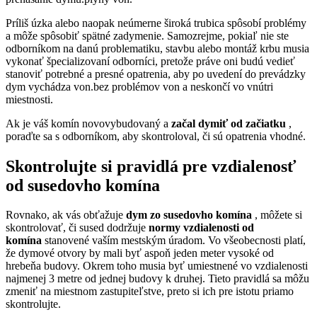
Príliš úzka alebo naopak neúmerne široká trubica spôsobí problémy
a môže spôsobiť spätné zadymenie. Samozrejme, pokiaľ nie ste
odborníkom na danú problematiku, stavbu alebo montáž krbu musia
vykonať špecializovaní odborníci, pretože práve oni budú vedieť
stanoviť potrebné a presné opatrenia, aby po uvedení do prevádzky
dym vychádza von.bez problémov von a neskončí vo vnútri
miestnosti.
Ak je váš komín novovybudovaný a
začal dymiť od začiatku
,
poraďte sa s odborníkom, aby skontroloval, či sú opatrenia vhodné.
Skontrolujte si pravidlá pre vzdialenosť
od susedovho komína
Rovnako, ak vás obťažuje
dym zo susedovho komína
, môžete si
skontrolovať, či sused dodržuje
normy vzdialenosti od
komína
stanovené vaším mestským úradom. Vo všeobecnosti platí,
že dymové otvory by mali byť aspoň jeden meter vysoké od
hrebeňa budovy. Okrem toho musia byť umiestnené vo vzdialenosti
najmenej 3 metre od jednej budovy k druhej. Tieto pravidlá sa môžu
zmeniť na miestnom zastupiteľstve, preto si ich pre istotu priamo
skontrolujte.