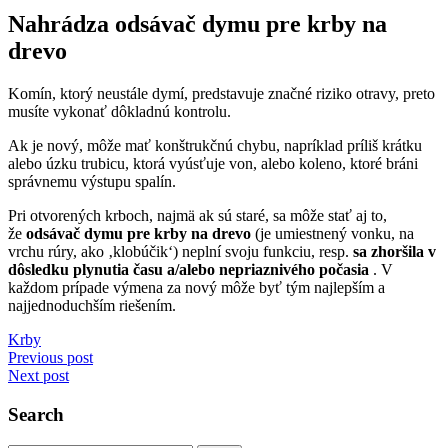
Nahrádza odsávač dymu pre krby na
drevo
Komín, ktorý neustále dymí, predstavuje značné riziko otravy, preto
musíte vykonať dôkladnú kontrolu.
Ak je nový, môže mať konštrukčnú chybu, napríklad príliš krátku
alebo úzku trubicu, ktorá vyúsťuje von, alebo koleno, ktoré bráni
správnemu výstupu spalín.
Pri otvorených krboch, najmä ak sú staré, sa môže stať aj to,
že
odsávač dymu pre krby na drevo
(je umiestnený vonku, na
vrchu rúry, ako ‚klobúčik‘) neplní svoju funkciu, resp.
sa zhoršila v
dôsledku plynutia času
a/alebo nepriaznivého počasia
. V
každom prípade výmena za nový môže byť tým najlepším a
najjednoduchším riešením.
Krby
Navigácia
Previous post
Next post
v
článku
Search