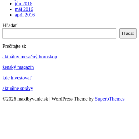
jún 2016
máj 2016
apríl 2016
Hľadať
Hľadať
Prečítajte si:
aktuálny mesačný horoskop
ženský magazín
kde investovať
aktuálne správy
©2026 maxibyvanie.sk
| WordPress Theme by
SuperbThemes