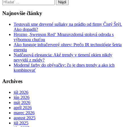
Hľadať:
Najnovšie články
Testovali sme drevené sušiaky na prádlo od firmy Čistý Štýl.
Ako dopadli?
Hrozno ‚Swenson Red‘ Mrazuvzdorná stolová odroda s
výbornou chuťou
Ako funguje infračervený ohrev: Prečo IR technológie šetria
energiu
Nadčasová elegancia: Aké trendy v tienení okien nikdy
nevyjdú z módy?
Moderné farby do obývačky: čo je dnes trendy a ako ich
kombinovať
Archives
júl 2026
jún 2026
máj 2026
apríl 2026
marec 2026
august 2025
júl 2025