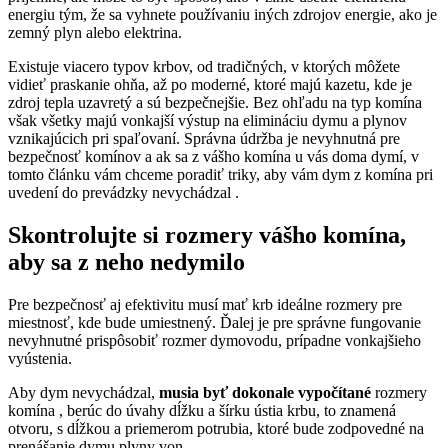
energiu tým, že sa vyhnete používaniu iných zdrojov energie, ako je
zemný plyn alebo elektrina.
Existuje viacero typov krbov, od tradičných, v ktorých môžete
vidieť praskanie ohňa, až po moderné, ktoré majú kazetu, kde je
zdroj tepla uzavretý a sú bezpečnejšie. Bez ohľadu na typ komína
však všetky majú vonkajší výstup na elimináciu dymu a plynov
vznikajúcich pri spaľovaní. Správna údržba je nevyhnutná pre
bezpečnosť komínov a ak sa z vášho komína u vás doma dymí, v
tomto článku vám chceme poradiť triky, aby vám dym z komína pri
uvedení do prevádzky nevychádzal .
Skontrolujte si rozmery vášho komína,
aby sa z neho nedymilo
Pre bezpečnosť aj efektivitu musí mať krb ideálne rozmery pre
miestnosť, kde bude umiestnený. Ďalej je pre správne fungovanie
nevyhnutné prispôsobiť rozmer dymovodu, prípadne vonkajšieho
vyústenia.
Aby dym nevychádzal,
musia byť dokonale vypočítané
rozmery
komína , berúc do úvahy dĺžku a šírku ústia krbu, to znamená
otvoru, s dĺžkou a priemerom potrubia, ktoré bude zodpovedné na
prenášanie dymu.plyny von.