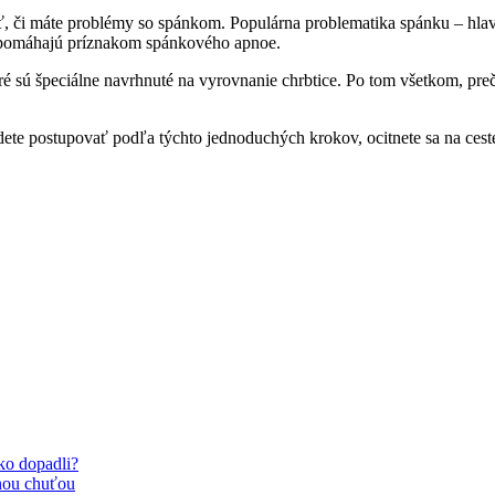
iť, či máte problémy so spánkom.
Populárna problematika spánku – hlav
 pomáhajú príznakom spánkového apnoe.
oré sú špeciálne navrhnuté na vyrovnanie chrbtice.
Po tom všetkom, pre
dete postupovať podľa týchto jednoduchých krokov, ocitnete sa na c
Ako dopadli?
nou chuťou