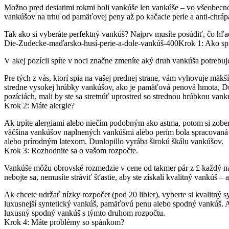
Možno pred desiatimi rokmi boli vankúše len vankúše – vo všeobecnos
vankúšov na trhu od pamäťovej peny až po kačacie perie a anti-chrápan
Tak ako si vyberáte perfektný vankúš?
Najprv musíte posúdiť, čo hľa
Die-Zudecke-maďarsko-husí-perie-a-dole-vankúš-400Krok 1: Ako sp
V akej pozícii spíte v noci značne zmeníte aký druh vankúša potrebuj
Pre tých z vás, ktorí spia na vašej prednej strane, vám vyhovuje mäkš
stredne vysokej hrúbky vankúšov, ako je pamäťová penová hmota, D
pozíciách, mali by ste sa stretnúť uprostred so strednou hrúbkou van
Krok 2: Máte alergie?
Ak trpíte alergiami alebo niečím podobným ako astma, potom si zobe
väčšina vankúšov naplnených vankúšmi alebo perím bola spracovaná n
alebo prírodným latexom.
Dunlopillo vyrába širokú škálu vankúšov.
Krok 3: Rozhodnite sa o vašom rozpočte.
Vankúše môžu obrovské rozmedzie v cene od takmer pár z £ každý na
nebojte sa, nemusíte stráviť šťastie, aby ste získali kvalitný vankúš 
Ak chcete udržať nízky rozpočet (pod 20 libier), vyberte si kvalitn
luxusnejší syntetický vankúš, pamäťovú penu alebo spodný vankúš.
A
luxusný spodný vankúš s týmto druhom rozpočtu.
Krok 4: Máte problémy so spánkom?