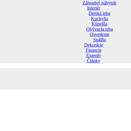
Záhradný nábytok
Interiér
Detská izba
Kuchyňa
Kúpelňa
Obývacia izba
Osvetlenie
Spálňa
Dekorácie
Financie
Exteriér
Články