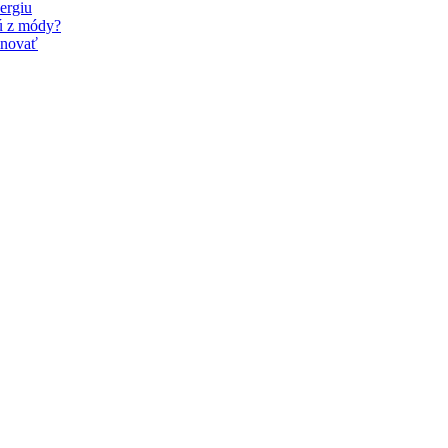
ergiu
dú z módy?
inovať