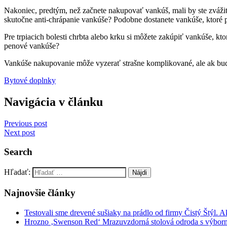
Nakoniec, predtým, než začnete nakupovať vankúš, mali by ste zváž
skutočne anti-chrápanie vankúše?
Podobne dostanete vankúše, ktoré
Pre trpiacich bolesti chrbta alebo krku si môžete zakúpiť vankúše, kt
penové vankúše?
Vankúše nakupovanie môže vyzerať strašne komplikované, ale ak bu
Bytové doplnky
Navigácia v článku
Previous post
Next post
Search
Hľadať:
Najnovšie články
Testovali sme drevené sušiaky na prádlo od firmy Čistý Štýl. 
Hrozno ‚Swenson Red‘ Mrazuvzdorná stolová odroda s výbor