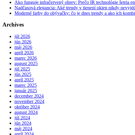
Ako funguje infračervený ohrev: Prečo IR technológie šetria en
Nadčasová elegancia: Aké trendy v tienení okien nikdy nevyj
Moderné farby do obývačky: čo je dnes trendy a ako ich komb
Archives
júl 2026
jún 2026
máj 2026
apríl 2026
marec 2026
august 2025
júl 2025
jún 2025
apríl 2025
marec 2025
január 2025
december 2024
november 2024
október 2024
august 2024
júl 2024
jún 2024
máj 2024
apríl 2024