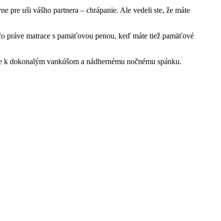
ne pre uši vášho partnera – chrápanie.
Ale vedeli ste, že máte
čo práve matrace s pamäťovou penou, keď máte tiež pamäťové
este k dokonalým vankúšom a nádhernému nočnému spánku.