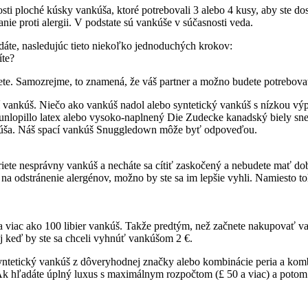
ti ploché kúsky vankúša, ktoré potrebovali 3 alebo 4 kusy, aby ste do
ie proti alergii.
V podstate sú vankúše v súčasnosti veda.
dáte, nasledujúc tieto niekoľko jednoduchých krokov:
íte?
ete.
Samozrejme, to znamená, že váš partner a možno budete potrebovať
í vankúš.
Niečo ako vankúš nadol alebo syntetický vankúš s nízkou v
unlopillo latex alebo vysoko-naplnený Die Zudecke kanadský biely s
kúša.
Náš spací vankúš Snuggledown môže byť odpoveďou.
riete nesprávny vankúš a necháte sa cítiť zaskočený a nebudete mať d
a odstránenie alergénov, možno by ste sa im lepšie vyhli.
Namiesto to
 viac ako 100 libier vankúš.
Takže predtým, než začnete nakupovať va
– aj keď by ste sa chceli vyhnúť vankúšom 2 €.
ý syntetický vankúš z dôveryhodnej značky alebo kombinácie peria a kom
k hľadáte úplný luxus s maximálnym rozpočtom (£ 50 a viac) a potom pre