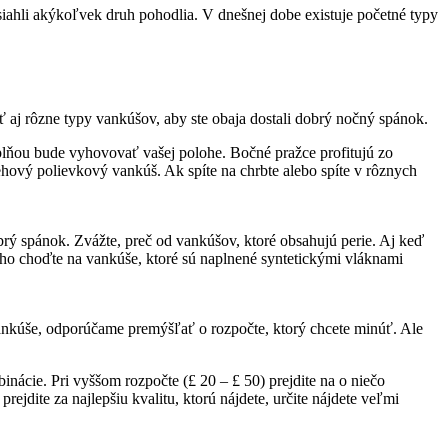
siahli akýkoľvek druh pohodlia.
V dnešnej dobe existuje početné typy
 aj rôzne typy vankúšov, aby ste obaja dostali dobrý nočný spánok.
ýplňou bude vyhovovať vašej polohe.
Bočné pražce profitujú zo
nehový polievkový vankúš.
Ak spíte na chrbte alebo spíte v rôznych
obrý spánok.
Zvážte, preč od vankúšov, ktoré obsahujú perie.
Aj keď
ho choďte na vankúše, ktoré sú naplnené syntetickými vláknami
nkúše, odporúčame premýšľať o rozpočte, ktorý chcete minúť.
Ale
binácie.
Pri vyššom rozpočte (£ 20 – £ 50) prejdite na o niečo
jdite za najlepšiu kvalitu, ktorú nájdete, určite nájdete veľmi