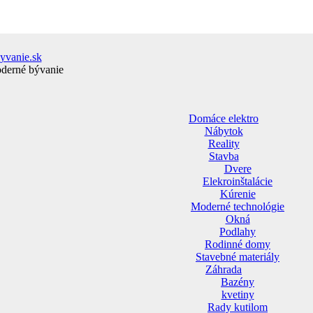
yvanie.sk
oderné bývanie
Domáce elektro
Nábytok
Reality
Stavba
Dvere
Elekroinštalácie
Kúrenie
Moderné technológie
Okná
Podlahy
Rodinné domy
Stavebné materiály
Záhrada
Bazény
kvetiny
Rady kutilom