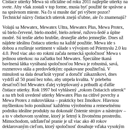
Čistiace utierky Mewa sú oficiálne od roku 2011 najlepšie utierky na
svete. Aby však zostali v top forme, musia byť použité tie správne a
na správnom mieste. Na čo si musíte dať pri výbere pozor?
Technické názvy čistiacich utierok znejú sľubne, ale čo znamenajú?
Volajú sa Mewatex, Mewatex Ultra, Mewatex Plus, Mewa Protex,
sú bielo-červené, bielo-modré, bielo-zelené, ružovo-šedé a úplne
modré. Sú tenšie alebo hrubšie, drsnejšie alebo jemnejšie. Dnes už
nájdete ideálnu čistiacu utierku na každé použitie. Mewa ide s
dobou a rozširuje sortiment v súlade s vývojom od Priemyslu 2.0 ku
4.0. Pred viac ako sto rokmi začala nemecká spoločnosť Mewa s
jedinou utierkou: na začiatku bol Mewatex. Špeciálne tkaná
bavlnená látka vyrábaná spoločnosťou Mewa je robustná, savá,
rozmerovo stála a predovšetkým: opakovane použiteľná. V
minulosti sa dala desaťkrát vyprať a doručiť zákazníkovi, dnes
vydrží až 50 praní bez toho, aby utrpela kvalita. V priebehu
desaťročí bol Mewatex ďalej vylepšovaný a pribudli aj ďalšie
čistiace utierky. Rok 1997 bol vyhlásený „rokom čistiacich utierok“
a na trh boli uvedené utierky Mewatex Plus na citlivé povrchy a
Mewa Protex z mikrovlákna – prakticky bez žmolkov. Hlavnou
myšlienkou bolo ponúknuť každému výrobnému a remeselnému
podniku ideálne produkty na dokonalé čistenie strojov a nástrojov –
a to v obehovom systéme, ktorý je šetrný k životnému prostrediu.
Mimochodom, udržateľné pranie je už viac ako 40 rokov
deklarovaným cieľom, ktorý spoločnosť dosahuje vďaka vysokým