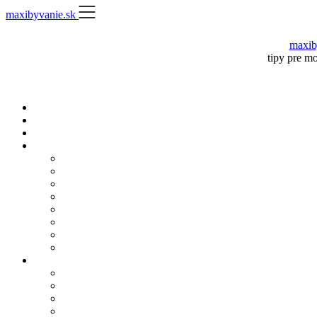
Skip
maxibyvanie.sk
to
content
maxib
tipy pre m