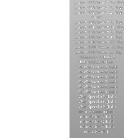
{„alias“:153,“index“:14,“flags“:1651
{„alias“:125,“index“:1,“flags“:16389
{„alias“:102,“index“:2,“flags“:1639
color“:
{„alias“:126,“index“:0,“flags“:16385},
{„alias“:101,“index“:11,“flags“:246
{„alias“:146,“index“:8,“flags“:16420
{„alias“:106,“index“:4,“flags“:16392},
{„alias“:118,“index“:12,“flags“:246
{„alias“:1000,“index“:5,“flags“:1640
{„alias“:103,“index“:3,“flags“:16392
=Channels= A (half) B
(half) G (half) R (half)
VRayReflection.B (half)
VRayReflection.G (half)
VRayReflection.R (half)
VRayRefraction.B (half)
VRayRefraction.G (half)
VRayRefraction.R (half)
VRaySpecular.B (half)
VRaySpecular.G (half)
VRaySpecular.R (half)
defocusAmount (half)
diffuseFilter.B (half)
diffuseFilter.G (half)
diffuseFilter.R (half)
effectsResult.B