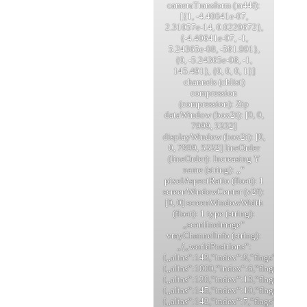
cameraTransform (m44f):
[{1, -4.40641e-07,
2.31057e-14, 0.0229672},
{-4.40641e-07, -1,
5.24365e-08, -581.991},
{0, -5.24365e-08, -1,
145.491}, {0, 0, 0, 1}]
channels (chlist)
compression
(compression): Zip
dataWindow (box2i): [0, 0,
7999, 5332]
displayWindow (box2i): [0,
0, 7999, 5332] lineOrder
(lineOrder): Increasing Y
name (string): „“
pixelAspectRatio (float): 1
screenWindowCenter (v2f):
[0, 0] screenWindowWidth
(float): 1 type (string):
„scanlineimage“
vrayChannelInfo (string):
„{„worldPositions“:
{„alias“:143,“index“:9,“flags“:24676
{„alias“:1000,“index“:6,“flags“:16404}
{„alias“:120,“index“:13,“flags“:2461
{„alias“:145,“index“:10,“flags“:1642
{„alias“:142,“index“:7,“flags“:16420}