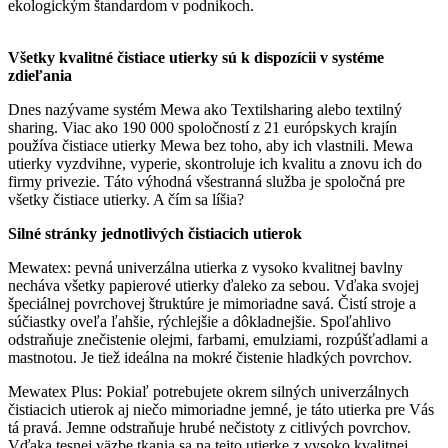
ekologickým štandardom v podnikoch.
Všetky kvalitné čistiace utierky sú k dispozícii v systéme
zdieľania
Dnes nazývame systém Mewa ako Textilsharing alebo textilný
sharing. Viac ako 190 000 spoločností z 21 európskych krajín
používa čistiace utierky Mewa bez toho, aby ich vlastnili. Mewa
utierky vyzdvihne, vyperie, skontroluje ich kvalitu a znovu ich do
firmy privezie. Táto výhodná všestranná služba je spoločná pre
všetky čistiace utierky. A čím sa líšia?
Silné stránky jednotlivých čistiacich utierok
Mewatex: pevná univerzálna utierka z vysoko kvalitnej bavlny
necháva všetky papierové utierky ďaleko za sebou. Vďaka svojej
špeciálnej povrchovej štruktúre je mimoriadne savá. Čistí stroje a
súčiastky oveľa ľahšie, rýchlejšie a dôkladnejšie. Spoľahlivo
odstraňuje znečistenie olejmi, farbami, emulziami, rozpúšťadlami a
mastnotou. Je tiež ideálna na mokré čistenie hladkých povrchov.
Mewatex Plus: Pokiaľ potrebujete okrem silných univerzálnych
čistiacich utierok aj niečo mimoriadne jemné, je táto utierka pre Vás
tá pravá. Jemne odstraňuje hrubé nečistoty z citlivých povrchov.
Vďaka tesnej väzbe tkania sa na tejto utierke z vysoko kvalitnej