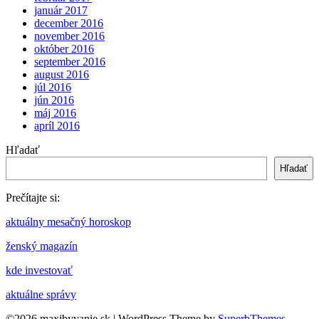
január 2017
december 2016
november 2016
október 2016
september 2016
august 2016
júl 2016
jún 2016
máj 2016
apríl 2016
Hľadať
Hľadať
Prečítajte si:
aktuálny mesačný horoskop
ženský magazín
kde investovať
aktuálne správy
©2026 maxibyvanie.sk
| WordPress Theme by
SuperbThemes