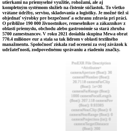
utierkami na priemyselné využitie, rohožami, ale aj
kompletným systémom služieb na čistenie súčiastok. To všetko
vrátane údržby, servisu, skladovania a logistiky. Je možné tiež si
objednať výrobky pre bezpečnosť a ochranu zdravia pri práci.
O približne 190 000 živnostníkov, remeselníkov a zákazníkov z
oblasti priemyslu, obchodu alebo gastronómie sa stará zhruba
5700 zamestnancov. V roku 2021 dosiahla skupina Mewa obrat
770.4 miliónov eur a stala sa tak lídrom v oblasti textilného
manažmentu. Spoločnosť získala rad ocenení za svoj záväzok k
udržateľnosti, zodpovednému správaniu a riadeniu značky.
ProEXR File Description
=Attributes=
cameraAperture (float): 36
cameraFNumber (float):
20.7118 cameraFarClip
(float): 1e+30
cameraFarRange (float):
1000 cameraFocalLength
(float): 207.118 cameraFov
(float): 9.93385
cameraNearClip (float): 0
cameraNearRange (float): 0
cameraProjection (int): 0
cameraTargetDistance
(float): 200