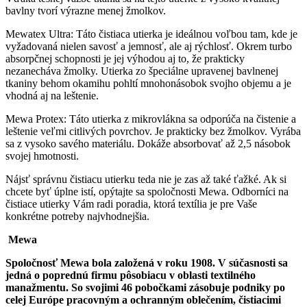
bavlny tvorí výrazne menej žmolkov.
Mewatex Ultra: Táto čistiaca utierka je ideálnou voľbou tam, kde je
vyžadovaná nielen savosť a jemnosť, ale aj rýchlosť. Okrem turbo
absorpčnej schopnosti je jej výhodou aj to, že prakticky
nezanecháva žmolky. Utierka zo špeciálne upravenej bavlnenej
tkaniny behom okamihu pohltí mnohonásobok svojho objemu a je
vhodná aj na leštenie.
Mewa Protex: Táto utierka z mikrovlákna sa odporúča na čistenie a
leštenie veľmi citlivých povrchov. Je prakticky bez žmolkov. Vyrába
sa z vysoko savého materiálu. Dokáže absorbovať až 2,5 násobok
svojej hmotnosti.
Nájsť správnu čistiacu utierku teda nie je zas až také ťažké. Ak si
chcete byť úplne istí, opýtajte sa spoločnosti Mewa. Odborníci na
čistiace utierky Vám radi poradia, ktorá textília je pre Vaše
konkrétne potreby najvhodnejšia.
Mewa
Spoločnosť Mewa bola založená v roku 1908. V súčasnosti sa
jedná o poprednú firmu pôsobiacu v oblasti textilného
manažmentu. So svojimi 46 pobočkami zásobuje podniky po
celej Európe pracovným a ochranným oblečením, čistiacimi