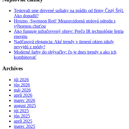
Testovali sme drevené sušiaky na prádlo od firmy Čistý Štýl.
Ako dopadli?
Hrozno ‚Swenson Red‘ Mrazuvzdorná stolová odroda s
výbornou chuťou
Ako funguje infračervený ohrev: Prečo IR technológie šetria
energiu
Nadčasová elegancia: Aké trendy v tienení okien nikdy
nevyjdú z módy?
Moderné farby do obývačky: čo je dnes trendy a ako ich
kombinovať
Archives
júl 2026
jún 2026
máj 2026
apríl 2026
marec 2026
august 2025
júl 2025
jún 2025
apríl 2025
marec 2025