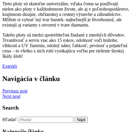
Tieto ploty sú skutočne univerzálne, vďaka čomu sa používajú
nielen ako ploty v každodennom živote, ale aj v poľnohospodárstve,
krajinnom dizajne, občianskej a cestnej výstavbe a záhradníctve.
Môžete si vybrať iný tvar buniek: najbežnejší je štvorhranný, ale
existujú aj varianty s otvormi v tvare diamantu.
Takéto ploty sú medzi spotrebiteľmi žiadané z mnohých dôvodov.
Trvanlivosť a servis viac ako 15 rokov, odolnosť voči hnilobe,
vlhkosti a UV žiareniu, odolný náter, ľahkosť, pevnosť a prijateľná
cena – to všetko z nich robí vynikajúcu voľbu pre riešenie širokej
škály úloh!
Exteriér
Navigácia v článku
Previous post
Next post
Search
Hľadať:
Najnovšie články