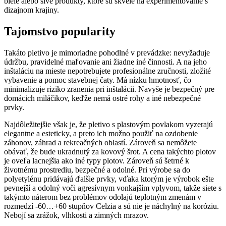
biele alebo sivé produkty, ktoré sú skvelé na experimentovanie s
dizajnom krajiny.
Tajomstvo popularity
Takáto pletivo je mimoriadne pohodlné v prevádzke: nevyžaduje
údržbu, pravidelné maľovanie ani žiadne iné činnosti. A na jeho
inštaláciu na mieste nepotrebujete profesionálne zručnosti, zložité
vybavenie a pomoc stavebnej čaty. Má nízku hmotnosť, čo
minimalizuje riziko zranenia pri inštalácii. Navyše je bezpečný pre
domácich miláčikov, keďže nemá ostré rohy a iné nebezpečné
prvky.
Najdôležitejšie však je, že pletivo s plastovým povlakom vyzerajú
elegantne a esteticky, a preto ich možno použiť na ozdobenie
záhonov, záhrad a rekreačných oblastí. Zároveň sa nemôžete
obávať, že bude ukradnutý za kovový šrot. A cena takýchto plotov
je oveľa lacnejšia ako iné typy plotov. Zároveň sú šetrné k
životnému prostrediu, bezpečné a odolné. Pri výrobe sa do
polyetylénu pridávajú ďalšie prvky, vďaka ktorým je výrobok ešte
pevnejší a odolný voči agresívnym vonkajším vplyvom, takže siete s
takýmto náterom bez problémov odolajú teplotným zmenám v
rozmedzí -60…+60 stupňov Celzia a sú nie je náchylný na koróziu.
Nebojí sa zrážok, vlhkosti a zimných mrazov.