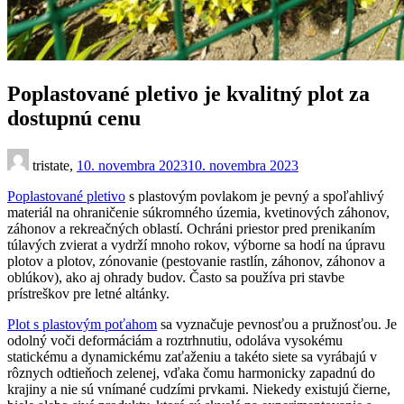
Poplastované pletivo je kvalitný plot za
dostupnú cenu
tristate,
10. novembra 2023
10. novembra 2023
Poplastované pletivo
s plastovým povlakom je pevný a spoľahlivý
materiál na ohraničenie súkromného územia, kvetinových záhonov,
záhonov a rekreačných oblastí. Ochráni priestor pred prenikaním
túlavých zvierat a vydrží mnoho rokov, výborne sa hodí na úpravu
plotov a plotov, zónovanie (pestovanie rastlín, záhonov, záhonov a
oblúkov), ako aj ohrady budov. Často sa používa pri stavbe
prístreškov pre letné altánky.
Plot s plastovým poťahom
sa vyznačuje pevnosťou a pružnosťou. Je
odolný voči deformáciám a roztrhnutiu, odoláva vysokému
statickému a dynamickému zaťaženiu a takéto siete sa vyrábajú v
rôznych odtieňoch zelenej, vďaka čomu harmonicky zapadnú do
krajiny a nie sú vnímané cudzími prvkami. Niekedy existujú čierne,