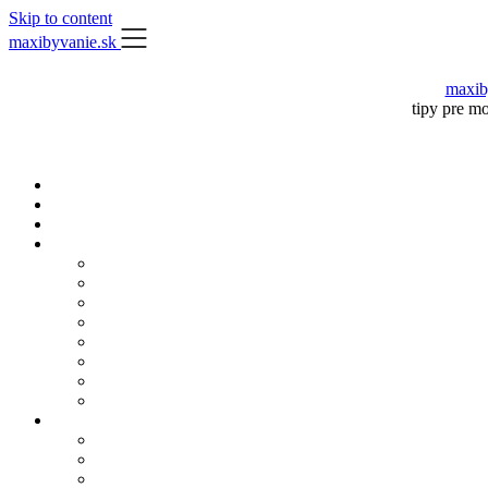
Skip to content
maxibyvanie.sk
maxib
tipy pre m