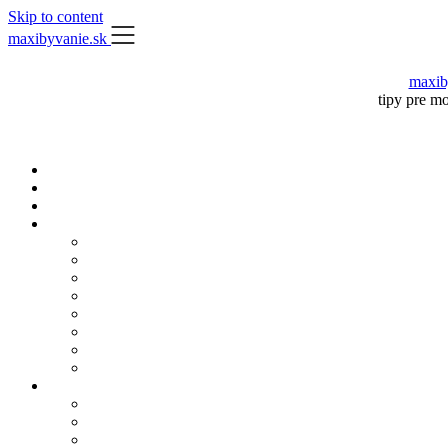
Skip to content
maxibyvanie.sk
maxib
tipy pre m