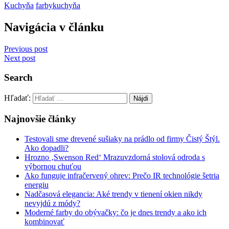
Kuchyňa
farby
kuchyňa
Navigácia v článku
Previous post
Next post
Search
Hľadať:
Najnovšie články
Testovali sme drevené sušiaky na prádlo od firmy Čistý Štýl.
Ako dopadli?
Hrozno ‚Swenson Red‘ Mrazuvzdorná stolová odroda s
výbornou chuťou
Ako funguje infračervený ohrev: Prečo IR technológie šetria
energiu
Nadčasová elegancia: Aké trendy v tienení okien nikdy
nevyjdú z módy?
Moderné farby do obývačky: čo je dnes trendy a ako ich
kombinovať