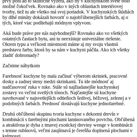
prvý pohľad to skutočne vyzerá, ako by v kuchynskom svete bolo
možné čokoľvek.
Rovnako ako v iných oblastiach interiérovej
tvorby, tiež tu ale všetko má svoj poriadok.
V kuchynských štúdiách
by dlhé minúty dokázali hovoriť o najobľúbenejších farbách, aj o
tých, ktoré viac podliehajú módnym vplyvom.
Aká bude práve pre nás najvhodnejší?
Rovnako ako vo všetkých
ostatných častiach bytu, ani tu neexistuje univerzálne riešenie.
Okrem typu a veľkosti miestnosti máme aj my svoju vlastnú
predstavu farby, ktorá by sa nám v kuchyni páčila.
Ako ich všetky
zladiť dohromady?
Začnime nábytkom
Farebnosť kuchyne by mala začínať výberom skriniek, pracovné
dosky a zadnej steny medzi skrinkami.
Tu ide módnosť aj
nadčasovosť ruka v ruke.
Stále sú najžiadanejšie kuchynskej
zostavy vo veľmi svetlých tónoch.
Najčastejšie sú kuchyne
navrhované v najsvetlejších odtieňoch šedivej, béžovej, zelenej a v
podobných farbách.
Prednosť dostávajú kuchyne jednofarebné.
Druhú obľúbenú skupinu tvoria kuchyne s dekormi drevín v
kombinácii s farebnými plochami laminovaného povrchu.
Obľúbená
a atraktívna je dyha z tmavej exotickej dreviny wenge v kombinácii
s temne rubínovú, veľmi zaujímavá je čerešňa doplnená plochami v
krémovej.