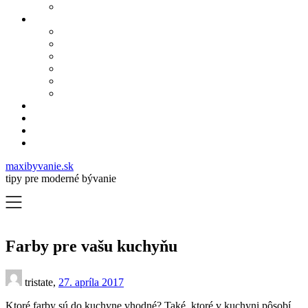
maxibyvanie.sk
tipy pre moderné bývanie
Farby pre vašu kuchyňu
tristate,
27. apríla 2017
Ktoré farby sú do kuchyne vhodné?
Také, ktoré v kuchyni pôsobí