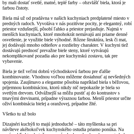
by mali dostať svetlé, matné, teplé farby – obzvlášť biela, ktorá je
farbou čistoty.
Biela má už od pradávna v našich kuchyniach predplatené miesto v
predných radoch.
Vyvoláva v nás pozitívne pocity, je elegantný, robí
priestor vzdušnejší, pôsobí ľahko a priestor prejasňuje.
Najmä v
menších kuchyniach, ktoré mnohokrát nemávajú ani priame denné
osvetlenie, je využitie biele výhodné.
Rôzne štruktúra, lesk či mat,
jej dodávajú mnoho odtieňov a rozdielny charakter.
V kuchyni tiež
dostávajú prednosť prevažne biele steny, ktoré vytvárajú
nekomplikované pozadia ako pre kuchynskú zostavu, tak pre
vybavenie.
Biela je tiež veľmi dobrú východiskovú farbou pre ďalšie
kombinovanie.
Vhodnou voľbou môžeme dosiahnuť aj nevšedných
spojenia.
Zaujímavo a elegantne pôsobia napríklad biela s béžovou,
príjemnou kombináciou, ktorú nikdy nič nepokazíte je biela so
svetlým drevom.
Odvážnejší sa môžu pustiť aj do kontrastov s
tmavými drevinami, prípadne výraznou farbou.
Menší priestor určite
oživí kombinácia bielej a oranžovej, prípadne žlté.
Všetko tu už bolo
Dizajnéri kuchýň to majú jednoduché – táto myšlienka sa pri
návšteve akéhokoľvek kuchynského ostudia priamo ponúka.
Na