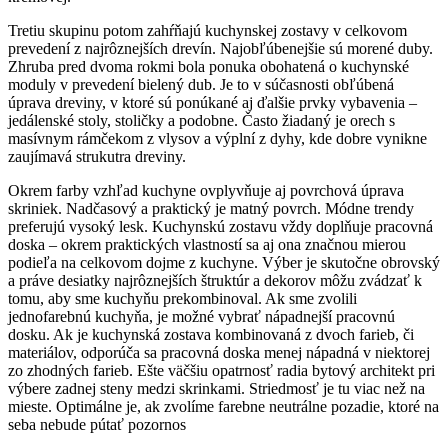
Tretiu skupinu potom zahŕňajú kuchynskej zostavy v celkovom
prevedení z najrôznejších drevín.
Najobľúbenejšie sú morené duby.
Zhruba pred dvoma rokmi bola ponuka obohatená o kuchynské
moduly v prevedení bielený dub.
Je to v súčasnosti obľúbená
úprava dreviny, v ktoré sú ponúkané aj ďalšie prvky vybavenia –
jedálenské stoly, stoličky a podobne.
Často žiadaný je orech s
masívnym rámčekom z vlysov a výplní z dyhy, kde dobre vynikne
zaujímavá strukutra dreviny.
Okrem farby vzhľad kuchyne ovplyvňuje aj povrchová úprava
skriniek.
Nadčasový a praktický je matný povrch.
Módne trendy
preferujú vysoký lesk.
Kuchynskú zostavu vždy doplňuje pracovná
doska – okrem praktických vlastností sa aj ona značnou mierou
podieľa na celkovom dojme z kuchyne.
Výber je skutočne obrovský
a práve desiatky najrôznejších štruktúr a dekorov môžu zvádzať k
tomu, aby sme kuchyňu prekombinoval.
Ak sme zvolili
jednofarebnú kuchyňa, je možné vybrať nápadnejší pracovnú
dosku.
Ak je kuchynská zostava kombinovaná z dvoch farieb, či
materiálov, odporúča sa pracovná doska menej nápadná v niektorej
zo zhodných farieb.
Ešte väčšiu opatrnosť radia bytový architekt pri
výbere zadnej steny medzi skrinkami.
Striedmosť je tu viac než na
mieste.
Optimálne je, ak zvolíme farebne neutrálne pozadie, ktoré na
seba nebude pútať pozornos