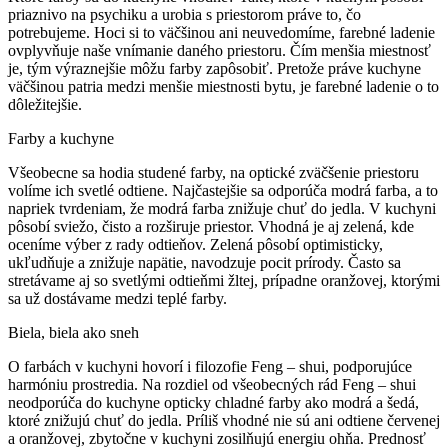
priaznivo na psychiku a urobia s priestorom práve to, čo
potrebujeme.
Hoci si to väčšinou ani neuvedomíme, farebné ladenie
ovplyvňuje naše vnímanie daného priestoru.
Čím menšia miestnosť
je, tým výraznejšie môžu farby zapôsobiť.
Pretože práve kuchyne
väčšinou patria medzi menšie miestnosti bytu, je farebné ladenie o to
dôležitejšie.
Farby a kuchyne
Všeobecne sa hodia studené farby, na optické zväčšenie priestoru
volíme ich svetlé odtiene.
Najčastejšie sa odporúča modrá farba, a to
napriek tvrdeniam, že modrá farba znižuje chuť do jedla.
V kuchyni
pôsobí sviežo, čisto a rozširuje priestor.
Vhodná je aj zelená, kde
oceníme výber z rady odtieňov.
Zelená pôsobí optimisticky,
ukľudňuje a znižuje napätie, navodzuje pocit prírody.
Často sa
stretávame aj so svetlými odtieňmi žltej, prípadne oranžovej, ktorými
sa už dostávame medzi teplé farby.
Biela, biela ako sneh
O farbách v kuchyni hovorí i filozofie Feng – shui, podporujúce
harmóniu prostredia.
Na rozdiel od všeobecných rád Feng – shui
neodporúča do kuchyne opticky chladné farby ako modrá a šedá,
ktoré znižujú chuť do jedla.
Príliš vhodné nie sú ani odtiene červenej
a oranžovej, zbytočne v kuchyni zosilňujú energiu ohňa.
Prednosť