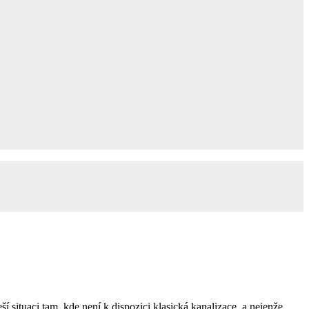
í situaci tam, kde není k dispozici klasická kanalizace, a nejenže