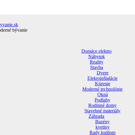
yvanie.sk
oderné bývanie
Domáce elektro
Nábytok
Reality
Stavba
Dvere
Elekroinštalácie
Kúrenie
Moderné technológie
Okná
Podlahy
Rodinné domy
Stavebné materiály
Záhrada
Bazény
kvetiny
Rady kutilom