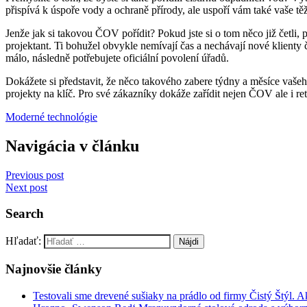
přispívá k úspoře vody a ochraně přírody, ale uspoří vám také vaše t
Jenže jak si takovou ČOV pořídit? Pokud jste si o tom něco již četli,
projektant. Ti bohužel obvykle nemívají čas a nechávají nové klienty
málo, následně potřebujete oficiální povolení úřadů.
Dokážete si představit, že něco takového zabere týdny a měsíce vašeh
projekty na klíč. Pro své zákazníky dokáže zařídit nejen ČOV ale i re
Moderné technológie
Navigácia v článku
Previous post
Next post
Search
Hľadať:
Najnovšie články
Testovali sme drevené sušiaky na prádlo od firmy Čistý Štýl. 