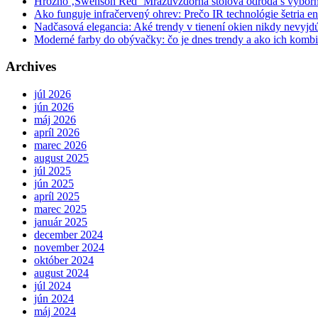
Hrozno ‚Swenson Red‘ Mrazuvzdorná stolová odroda s výbor
Ako funguje infračervený ohrev: Prečo IR technológie šetria en
Nadčasová elegancia: Aké trendy v tienení okien nikdy nevyj
Moderné farby do obývačky: čo je dnes trendy a ako ich komb
Archives
júl 2026
jún 2026
máj 2026
apríl 2026
marec 2026
august 2025
júl 2025
jún 2025
apríl 2025
marec 2025
január 2025
december 2024
november 2024
október 2024
august 2024
júl 2024
jún 2024
máj 2024