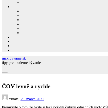
maxibyvanie.sk
tipy pre moderné bývanie
ČOV levně a rychle
tristate,
29. marca 2021
Přemýšlíte o tom, že byste si také pořídili čistírnu odpadních vod? Vý