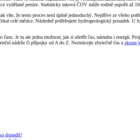
ěžce vydělané peníze. Statisticky taková ČOV může rodině uspořit až 1
 pak víte, že tento proces není úplně jednoduchý. Nejdříve ze všeho po
 čekat celé měsíce. Následně potřebujete hydrogeologický posudek. U hy
o času. Je tu ale jedna možnost, jak si ušetřit čas, námahu i energii.
tenční nádrže či přípojky od A do Z. Neztrácejte zbytečně čas a
zkuste j
Ako dopadli?