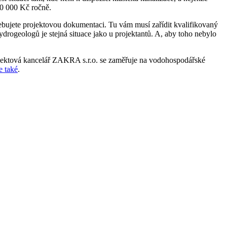
00 000 Kč ročně.
třebujete projektovou dokumentaci. Tu vám musí zařídit kvalifikovaný
drogeologů je stejná situace jako u projektantů. A, aby toho nebylo
 Projektová kancelář ZAKRA s.r.o. se zaměřuje na vodohospodářské
e také
.