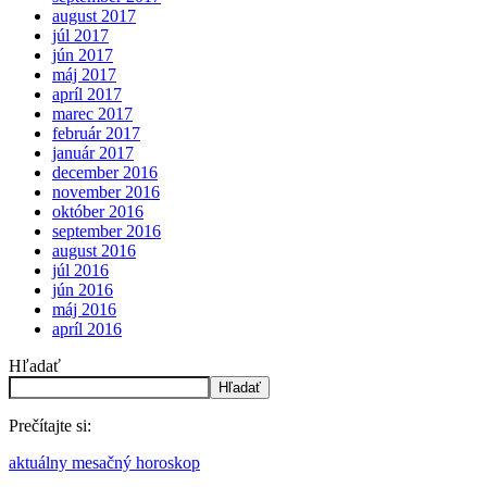
august 2017
júl 2017
jún 2017
máj 2017
apríl 2017
marec 2017
február 2017
január 2017
december 2016
november 2016
október 2016
september 2016
august 2016
júl 2016
jún 2016
máj 2016
apríl 2016
Hľadať
Hľadať
Prečítajte si:
aktuálny mesačný horoskop