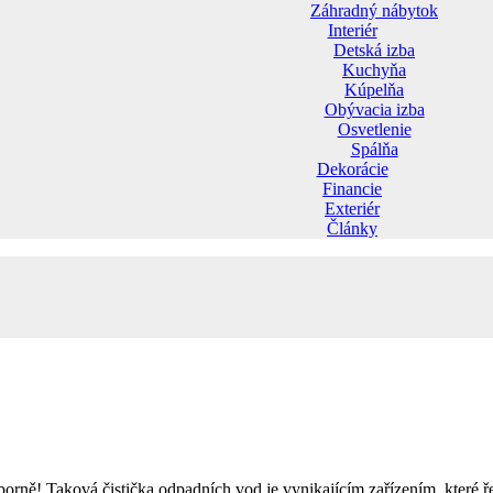
Záhradný nábytok
Interiér
Detská izba
Kuchyňa
Kúpelňa
Obývacia izba
Osvetlenie
Spálňa
Dekorácie
Financie
Exteriér
Články
borně! Taková čistička odpadních vod je vynikajícím zařízením, které řeš