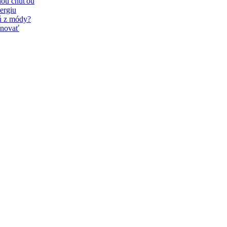
nou chuťou
ergiu
dú z módy?
inovať