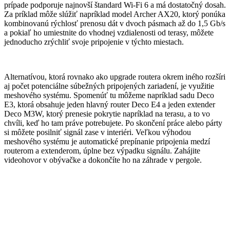
prípade podporuje najnovší štandard Wi-Fi 6 a má dostatočný dosah.
Za príklad môže slúžiť napríklad model Archer AX20, ktorý ponúka
kombinovanú rýchlosť prenosu dát v dvoch pásmach až do 1,5 Gb/s
a pokiaľ ho umiestnite do vhodnej vzdialenosti od terasy, môžete
jednoducho zrýchliť svoje pripojenie v týchto miestach.
Alternatívou, ktorá rovnako ako upgrade routera okrem iného rozšíri
aj počet potenciálne súbežných pripojených zariadení, je využitie
meshového systému. Spomenúť tu môžeme napríklad sadu Deco
E3, ktorá obsahuje jeden hlavný router Deco E4 a jeden extender
Deco M3W, ktorý prenesie pokrytie napríklad na terasu, a to vo
chvíli, keď ho tam práve potrebujete. Po skončení práce alebo párty
si môžete posilniť signál zase v interiéri. Veľkou výhodou
meshového systému je automatické prepínanie pripojenia medzí
routerom a extenderom, úplne bez výpadku signálu. Zahájite
videohovor v obývačke a dokončíte ho na záhrade v pergole.