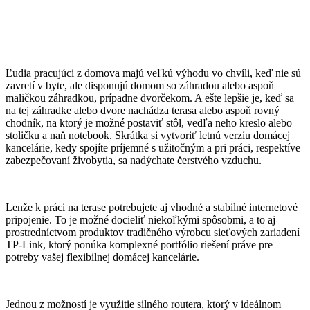
Ľudia pracujúci z domova majú veľkú výhodu vo chvíli, keď nie sú
zavretí v byte, ale disponujú domom so záhradou alebo aspoň
maličkou záhradkou, prípadne dvorčekom. A ešte lepšie je, keď sa
na tej záhradke alebo dvore nachádza terasa alebo aspoň rovný
chodník, na ktorý je možné postaviť stôl, vedľa neho kreslo alebo
stoličku a naň notebook. Skrátka si vytvoriť letnú verziu domácej
kancelárie, kedy spojíte príjemné s užitočným a pri práci, respektíve
zabezpečovaní živobytia, sa nadýchate čerstvého vzduchu.
Lenže k práci na terase potrebujete aj vhodné a stabilné internetové
pripojenie. To je možné docieliť niekoľkými spôsobmi, a to aj
prostredníctvom produktov tradičného výrobcu sieťových zariadení
TP-Link, ktorý ponúka komplexné portfólio riešení práve pre
potreby vašej flexibilnej domácej kancelárie.
Jednou z možností je využitie silného routera, ktorý v ideálnom