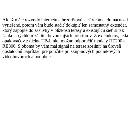
Ak už máte rozvody internetu a bezdrôtovú sieť v rámci domácnosti
vyriešené, potom vám bude stačiť dokúpiť len samostatný extender,
ktorý zapojíte do zásuvky v blízkosti terasy a existujúcu sieť si tak
ľahko a rýchlo rozšírite do vonkajších priestorov. Z extenderov, teda
opakovačov z dielne TP-Linku možno odporučiť modely RE200 a
RE300. S oboma by vám mal signál na terase zosilniť na úroveň
dostatočnú napríklad pre použitie pri skupinových podnikových
videohovoroch a podobne.