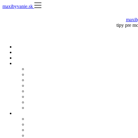
Skip
maxibyvanie.sk
to
content
maxib
tipy pre m