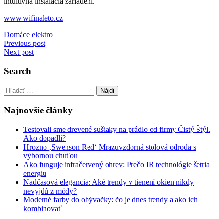
intuitívna inštalácia zariadení.
www.wifinaleto.cz
Domáce elektro
Navigácia
Previous post
Next post
v
článku
Search
Hľadať:
Najnovšie články
Testovali sme drevené sušiaky na prádlo od firmy Čistý Štýl.
Ako dopadli?
Hrozno ‚Swenson Red‘ Mrazuvzdorná stolová odroda s
výbornou chuťou
Ako funguje infračervený ohrev: Prečo IR technológie šetria
energiu
Nadčasová elegancia: Aké trendy v tienení okien nikdy
nevyjdú z módy?
Moderné farby do obývačky: čo je dnes trendy a ako ich
kombinovať