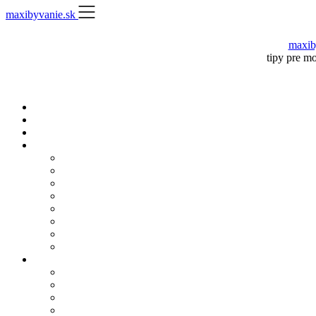
Skip
maxibyvanie.sk
to
content
maxib
tipy pre m