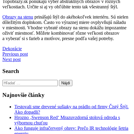
Topobrazy.sk ponúkajú výber abstraktných obrazov v rôznych
veľkostiach. Určite si aj vy obľúbite tento tak všestranný štýl.
Obrazy na stenu
prinášajú štýl do akéhokoľvek interiéru. Sú nielen
dôležitým doplnkom. Často vo výraznej miere ovplyvňujú náladu
v miestnosti. Vhodne vybraté obrazy na stenu dokážu impozantne
oživiť miestnosť. Môžete kombinovať rôzne veľkosti obrazov
a vyberať si s farieb a motívov, presne podľa vašej potreby.
Dekorácie
Navigácia
Previous post
Next post
v
článku
Search
Hľadať:
Najnovšie články
Testovali sme drevené sušiaky na prádlo od firmy Čistý Štýl.
Ako dopadli?
Hrozno ‚Swenson Red‘ Mrazuvzdorná stolová odroda s
výbornou chuťou
Ako funguje infračervený ohrev: Prečo IR technológie šetria
energiu