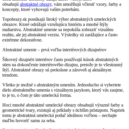
obsahujú
abstraktné obrazy
, vám umožňujú včleniť vzory, farby a
koncepty, ktoré vyhovujú vašim potrebám.
Topobrazy.sk ponúkajú široký výber abstraktných umeleckých
obrazov. Ktoré odrážajú vzrušujúcu históriu a mnohé štýly
maliarstva. Abstraktné umenie sa nepokúša zobraziť vizuálnu
realitu, ale jej abstraktnú verziu. Výsledky sú zarážajúce a často
extrémne dekoratívne.
Abstraktné umenie – prvá voľba interiérových dizajnérov
Šikovný dizajnéri interiérov často používajú kúsok abstraktných
stien na dokončenie interiérového dizajnu, pretože je to všestranný
štýl. Abstraktné obrazy sú prekrásne a zároveň aj aktuálnym
trendom.
Všetko je možné s abstraktným umením. Jednoducho si vyberiete
dielo abstraktného umenia s vizuálnym jazykom, ktorý vás zaujme,
to je to, o čom je táto umelecká forma.
Hoci mnohé abstraktné umelecké obrazy obsahujú výrazné farby a
geometrické tvary, existujú aj príklady s tichším prístupom. Napriek
tomu je abstraktná umelecká potlač ideálnou voľbou – nechajte
maľbu hovoriť samu za seba.