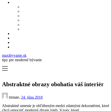
maxibyvanie.sk
tipy pre moderné bývanie
Abstraktné obrazy obohatia váš interiér
tristate,
24. júna 2018
Abstraktné umenie je obľúbeným medzi zdatnými dekoratérmi, ktorí
chcú umocniť moderný dizajn izieb. Vzory, ktoré