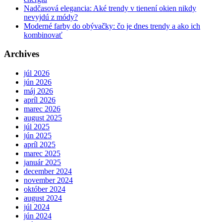
Nadčasová elegancia: Aké trendy v tienení okien nikdy
nevyjdú z módy?
Moderné farby do obývačky: čo je dnes trendy a ako ich
kombinovať
Archives
júl 2026
jún 2026
máj 2026
apríl 2026
marec 2026
august 2025
júl 2025
jún 2025
apríl 2025
marec 2025
január 2025
december 2024
november 2024
október 2024
august 2024
júl 2024
jún 2024