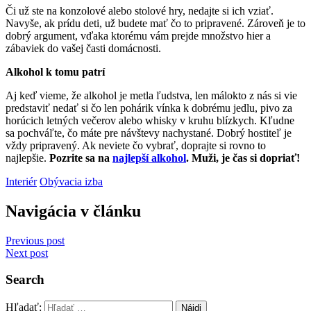
Či už ste na konzolové alebo stolové hry, nedajte si ich vziať.
Navyše, ak prídu deti, už budete mať čo to pripravené. Zároveň je to
dobrý argument, vďaka ktorému vám prejde množstvo hier a
zábaviek do vašej časti domácnosti.
Alkohol k tomu patrí
Aj keď vieme, že alkohol je metla ľudstva, len málokto z nás si vie
predstaviť nedať si čo len pohárik vínka k dobrému jedlu, pivo za
horúcich letných večerov alebo whisky v kruhu blízkych. Kľudne
sa pochváľte, čo máte pre návštevy nachystané. Dobrý hostiteľ je
vždy pripravený. Ak neviete čo vybrať, doprajte si rovno to
najlepšie.
Pozrite sa na
najlepší alkohol
. Muži, je čas si dopriať!
Interiér
Obývacia izba
Navigácia v článku
Previous post
Next post
Search
Hľadať: