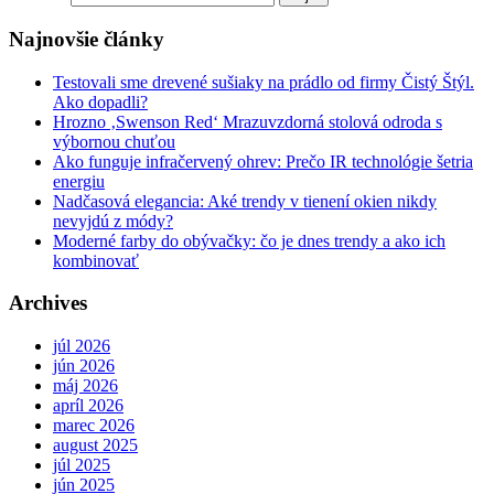
Najnovšie články
Testovali sme drevené sušiaky na prádlo od firmy Čistý Štýl.
Ako dopadli?
Hrozno ‚Swenson Red‘ Mrazuvzdorná stolová odroda s
výbornou chuťou
Ako funguje infračervený ohrev: Prečo IR technológie šetria
energiu
Nadčasová elegancia: Aké trendy v tienení okien nikdy
nevyjdú z módy?
Moderné farby do obývačky: čo je dnes trendy a ako ich
kombinovať
Archives
júl 2026
jún 2026
máj 2026
apríl 2026
marec 2026
august 2025
júl 2025
jún 2025