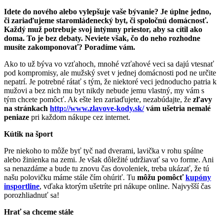
Idete do nového alebo vylepšuje vaše bývanie? Je úplne jedno,
či zariaďujeme staromládenecký byt, či spoločnú domácnosť.
Každý muž potrebuje svoj intýmny priestor, aby sa cítil ako
doma. To je bez debaty. Neviete však, čo do neho rozhodne
musíte zakomponovať? Poradíme vám.
Ako to už býva vo vzťahoch, mnohé vzťahové veci sa dajú vtesnať
pod kompromisy, ale mužský svet v jednej domácnosti pod ne určite
nepatrí. Je potrebné rátať s tým, že niektoré veci jednoducho patria k
mužovi a bez nich mu byt nikdy nebude jemu vlastný, my vám s
tým chcete pomôcť. Ak ešte len zariaďujete, nezabúdajte, že
zľavy
na stránkach
http://www.zlavove-kody.sk/
vám ušetria nemalé
peniaze
pri každom nákupe cez internet.
Kútik na šport
Pre niekoho to môže byť tyč nad dverami, lavička v rohu spálne
alebo žinienka na zemi. Je však dôležité udržiavať sa vo forme. Ani
sa nenazdáme a bude tu znovu čas dovoleniek, treba ukázať, že tú
našu polovičku máme stále čím ohúriť. Tu
môžu pomôcť
kupóny
insportline
, vďaka ktorým ušetríte pri nákupe online. Najvyšší čas
porozhliadnuť sa!
Hrať sa chceme stále