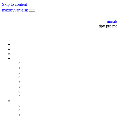
Skip to content
maxibyvanie.sk
maxib
tipy pre m