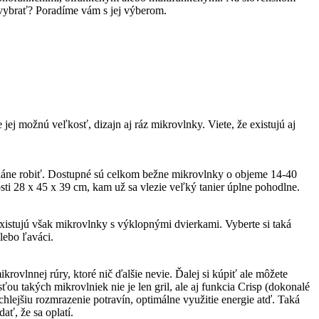
i vybrať? Poradíme vám s jej výberom.
ej možnú veľkosť, dizajn aj ráz mikrovlnky. Viete, že existujú aj
e pláne robiť. Dostupné sú celkom bežne mikrovlnky o objeme 14-40
osti 28 x 45 x 39 cm, kam už sa vlezie veľký tanier úplne pohodlne.
existujú však mikrovlnky s výklopnými dvierkami. Vyberte si taká
lebo ľaváci.
ovlnnej rúry, ktoré nič ďalšie nevie. Ďalej si kúpiť ale môžete
ou takých mikrovlniek nie je len gril, ale aj funkcia Crisp (dokonalé
lejšiu rozmrazenie potravín, optimálne využitie energie atď. Taká
ať, že sa oplatí.