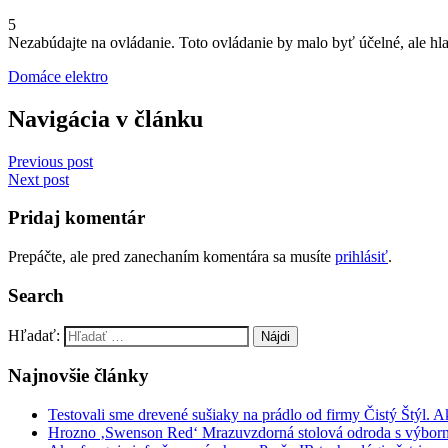
5
Nezabúdajte na ovládanie. Toto ovládanie by malo byť účelné, ale hl
Domáce elektro
Navigácia v článku
Previous post
Next post
Pridaj komentár
Prepáčte, ale pred zanechaním komentára sa musíte
prihlásiť
.
Search
Hľadať:
Najnovšie články
Testovali sme drevené sušiaky na prádlo od firmy Čistý Štýl. 
Hrozno ‚Swenson Red‘ Mrazuvzdorná stolová odroda s výbor