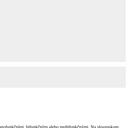
 monofunkčními, bifunkčným alebo multifunkčnými. Na slovenskom