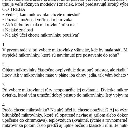
trhu je veľa rôznych modelov i značiek, ktoré predstavujú široký výbe
ČO TREBA
• Vedieť, kam mikrovlnku chcete umiestniť
• Poznať možnosti veľkosti mikrovnka
• Akú farbu by mala mikrovlnná rúra mať
• Nejaké znalosti
• Na aký účel chcete mikrovlnku používať
1
V prvom rade si pri výbere mikrovlnky všímajte, kde by mala stáť. Mi
atypické mikrovlnky, ktoré sú navrhnuté pre postavenie do rohu?
2
Objem mikrovlnky čiastočne ovplyvňuje dostupný priestor, ale riadiť 
litrov. Ak v mikrovlnke máte v pláne iba ohrev jedla, tak vám bohato 
3
Pri výbere mikrovlnnej rúry neopomeňte jej otvárania. Dvierka mikrov
dvierka, ktorá vám umožní dobrý prístup do mikrovlnky. Istý vplyv na
4
Prečo chcete mikrovlnku? Na aký účel ju chcete používať? Aj to význ
bifunkčné mikrovlnky, ktoré sú opatrené naviac aj grilom alebo dokonc
upečenie do chrumkava), teplovzduch (kvalitné, rýchle a rovnomerné 
mikrovlnka potom často predčí aj úplne bežnou klasickú rúru. Je nutn