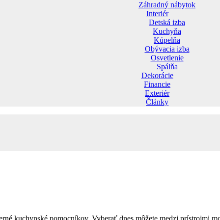
Záhradný nábytok
Interiér
Detská izba
Kuchyňa
Kúpelňa
Obývacia izba
Osvetlenie
Spálňa
Dekorácie
Financie
Exteriér
Články
e verné kuchynské pomocníkov. Vyberať dnes môžete medzi prístrojmi