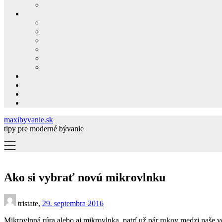
maxibyvanie.sk
tipy pre moderné bývanie
Ako si vybrať novú mikrovlnku
tristate,
29. septembra 2016
Mikrovlnná rúra alebo aj mikrovlnka, patrí už pár rokov medzi naš