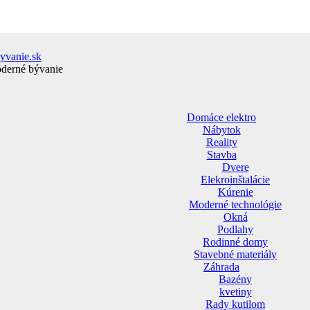
yvanie.sk
oderné bývanie
Domáce elektro
Nábytok
Reality
Stavba
Dvere
Elekroinštalácie
Kúrenie
Moderné technológie
Okná
Podlahy
Rodinné domy
Stavebné materiály
Záhrada
Bazény
kvetiny
Rady kutilom