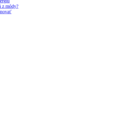
ergiu
dú z módy?
inovať