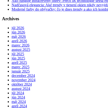
Ako funguje infračervený ohrev: Prečo IR technológie šetria en
Nadčasová elegancia: Aké trendy v tienení okien nikdy nevyj
Moderné farby do obývačky: čo je dnes trendy a ako ich komb
Archives
júl 2026
jún 2026
máj 2026
apríl 2026
marec 2026
august 2025
júl 2025
jún 2025
apríl 2025
marec 2025
január 2025
december 2024
november 2024
október 2024
august 2024
júl 2024
jún 2024
máj 2024
apríl 2024