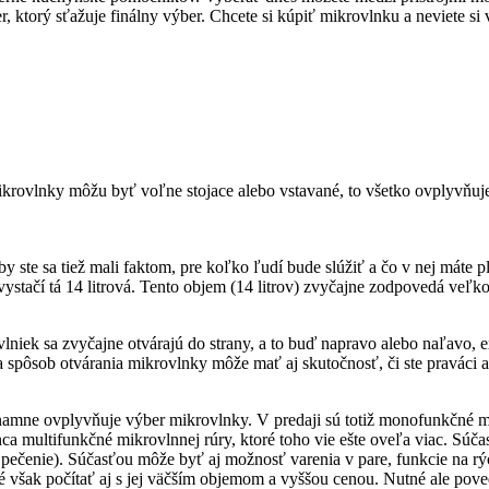
r, ktorý sťažuje finálny výber. Chcete si kúpiť mikrovlnku a neviete s
krovlnky môžu byť voľne stojace alebo vstavané, to všetko ovplyvňuje j
by ste sa tiež mali faktom, pre koľko ľudí bude slúžiť a čo v nej mát
vystačí tá 14 litrová. Tento objem (14 litrov) zvyčajne zodpovedá veľk
lniek sa zvyčajne otvárajú do strany, a to buď napravo alebo naľavo, 
 spôsob otvárania mikrovlnky môže mať aj skutočnosť, či ste praváci a
amne ovplyvňuje výber mikrovlnky. V predaji sú totiž monofunkčné mikr
a multifunkčné mikrovlnnej rúry, ktoré toho vie ešte oveľa viac. Súčasť
pečenie). Súčasťou môže byť aj možnosť varenia v pare, funkcie na rých
é však počítať aj s jej väčším objemom a vyššou cenou. Nutné ale poved