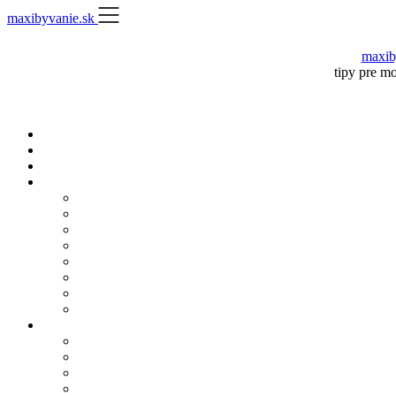
Skip
maxibyvanie.sk
to
content
maxib
tipy pre m