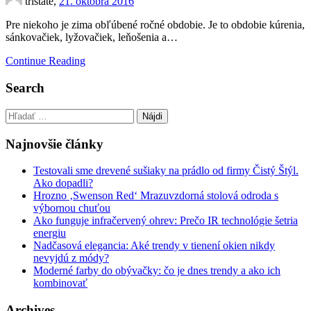
tristate,
21. októbra 2016
Pre niekoho je zima obľúbené ročné obdobie. Je to obdobie kúrenia,
sánkovačiek, lyžovačiek, leňošenia a…
Continue Reading
Search
Hľadať:
Najnovšie články
Testovali sme drevené sušiaky na prádlo od firmy Čistý Štýl.
Ako dopadli?
Hrozno ‚Swenson Red‘ Mrazuvzdorná stolová odroda s
výbornou chuťou
Ako funguje infračervený ohrev: Prečo IR technológie šetria
energiu
Nadčasová elegancia: Aké trendy v tienení okien nikdy
nevyjdú z módy?
Moderné farby do obývačky: čo je dnes trendy a ako ich
kombinovať
Archives