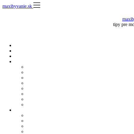
Skip
maxibyvanie.sk
to
content
maxib
tipy pre m