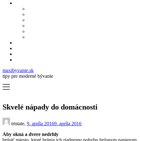
maxibyvanie.sk
tipy pre moderné bývanie
Skvelé nápady do domácnosti
tristate,
9. apríla 2016
9. apríla 2016
Aby okná a dvere nedrhly
brúsiť miesto, ktoré bránia ich riadnemu pohybu brúsnym papierom.