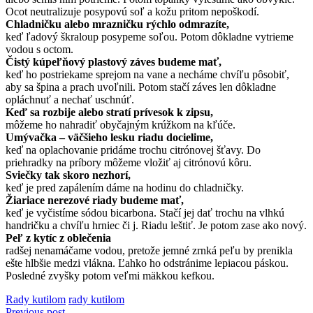
Ocot neutralizuje posypovú soľ a kožu pritom nepoškodí.
Chladničku alebo mrazničku rýchlo odmrazíte,
keď ľadový škraloup posypeme soľou. Potom dôkladne vytrieme
vodou s octom.
Čistý kúpeľňový plastový záves budeme mať,
keď ho postriekame sprejom na vane a necháme chvíľu pôsobiť,
aby sa špina a prach uvoľnili. Potom stačí záves len dôkladne
opláchnuť a nechať uschnúť.
Keď sa rozbije alebo stratí prívesok k zipsu,
môžeme ho nahradiť obyčajným krúžkom na kľúče.
Umývačka – väčšieho lesku riadu docielime,
keď na oplachovanie pridáme trochu citrónovej šťavy. Do
priehradky na príbory môžeme vložiť aj citrónovú kôru.
Sviečky tak skoro nezhorí,
keď je pred zapálením dáme na hodinu do chladničky.
Žiariace nerezové riady budeme mať,
keď je vyčistíme sódou bicarbona. Stačí jej dať trochu na vlhkú
handričku a chvíľu hrniec či j. Riadu leštiť. Je potom zase ako nový.
Peľ z kytíc z oblečenia
radšej nenamáčame vodou, pretože jemné zrnká peľu by prenikla
ešte hlbšie medzi vlákna. Ľahko ho odstránime lepiacou páskou.
Posledné zvyšky potom veľmi mäkkou kefkou.
Rady kutilom
rady kutilom
Previous post