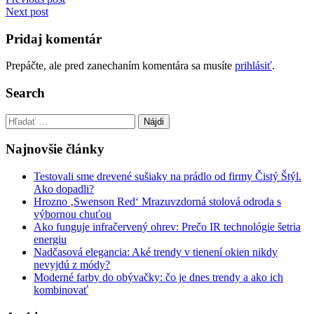
Navigácia
Next post
v
článku
Pridaj komentár
Prepáčte, ale pred zanechaním komentára sa musíte
prihlásiť
.
Search
Hľadať:
Najnovšie články
Testovali sme drevené sušiaky na prádlo od firmy Čistý Štýl.
Ako dopadli?
Hrozno ‚Swenson Red‘ Mrazuvzdorná stolová odroda s
výbornou chuťou
Ako funguje infračervený ohrev: Prečo IR technológie šetria
energiu
Nadčasová elegancia: Aké trendy v tienení okien nikdy
nevyjdú z módy?
Moderné farby do obývačky: čo je dnes trendy a ako ich
kombinovať