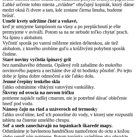
Ľahké určenie tohto miesta „zvládne“ obyčajný kopirák, ktorý dáme
medzi okná či dvere a tam, kde zostane čierna šmuha, budeme
brúsiť.
Umelé kvety udržíme čisté a voňavé,
keď je umyjeme šampónom na vlasy a po prepláchnutí je ešte
premyjeme v aviváži. Potom sa na ne nebude toľko chytať prach.
Na špinu s alobalom.
Vyčistiť sporák po varení môžeme nielen drôtenkou, ale tiež
alobalom, z ktorého urobíme guľu a krúživými pohybmi sporák
čistíme.
Staré noviny vyčistia špinavý gril
bez namáhavého drhnutia. Opálený rošt zabalíme do mokrého
novinového papiera a necháme dve až tri hodinky pôsobiť. Po tejto
dobe je špina dobre odmočení a ide ľahko dolu.
Jemné črepiny tenkého skla
ľahko odstránime vlhkými vatovými vankúšiky.
Škvrny od ovocia na novom tričku
potrieme najskôr radšej cmarom, nie je potrebné dávať oblečenie
hneď pod vodu.
Nánosy čaju na riad a uzáveroch od termosk
y
ľahko uvoľníme, keď ich ponoríme do vody, v ktorej sme rozpustili
tabletu na čistenie umelého chrupu.
Soľ a sneh zanechávajú na topánkach škaredé mapy.
Odstránime je bavlnenou handričkou namočenou do octu a kožou
alebo semiš ním potrieme. Potom topánky vyleštíme ako obvykle.