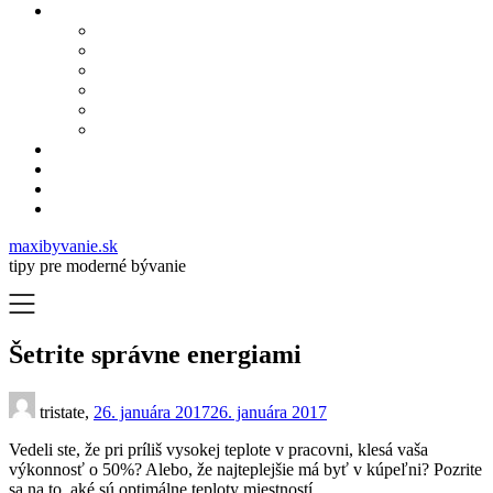
maxibyvanie.sk
tipy pre moderné bývanie
Šetrite správne energiami
tristate,
26. januára 2017
26. januára 2017
Vedeli ste, že pri príliš vysokej teplote v pracovni, klesá vaša
výkonnosť o 50%?
Alebo, že najteplejšie má byť v kúpeľni?
Pozrite
sa na to, aké sú optimálne teploty miestností.