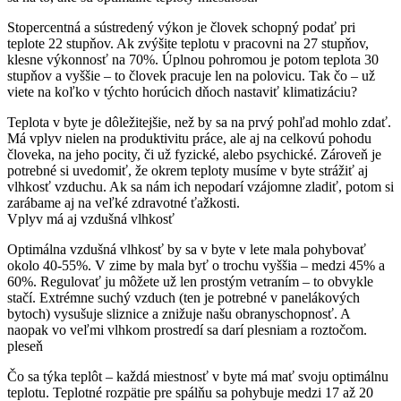
Stopercentná a sústredený výkon je človek schopný podať pri
teplote 22 stupňov.
Ak zvýšite teplotu v pracovni na 27 stupňov,
klesne výkonnosť na 70%.
Úplnou pohromou je potom teplota 30
stupňov a vyššie – to človek pracuje len na polovicu.
Tak čo – už
viete na koľko v týchto horúcich dňoch nastaviť klimatizáciu?
Teplota v byte je dôležitejšie, než by sa na prvý pohľad mohlo zdať.
Má vplyv nielen na produktivitu práce, ale aj na celkovú pohodu
človeka, na jeho pocity, či už fyzické, alebo psychické.
Zároveň je
potrebné si uvedomiť, že okrem teploty musíme v byte strážiť aj
vlhkosť vzduchu.
Ak sa nám ich nepodarí vzájomne zladiť, potom si
zarábame aj na veľké zdravotné ťažkosti.
Vplyv má aj vzdušná vlhkosť
Optimálna vzdušná vlhkosť by sa v byte v lete mala pohybovať
okolo 40-55%.
V zime by mala byť o trochu vyššia – medzi 45% a
60%.
Regulovať ju môžete už len prostým vetraním – to obvykle
stačí.
Extrémne suchý vzduch (ten je potrebné v panelákových
bytoch) vysušuje sliznice a znižuje našu obranyschopnosť.
A
naopak vo veľmi vlhkom prostredí sa darí plesniam a roztočom.
pleseň
Čo sa týka teplôt – každá miestnosť v byte má mať svoju optimálnu
teplotu.
Teplotné rozpätie pre spálňu sa pohybuje medzi 17 až 20