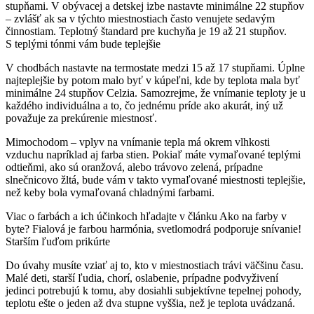
stupňami.
V obývacej a detskej izbe nastavte minimálne 22 stupňov
– zvlášť ak sa v týchto miestnostiach často venujete sedavým
činnostiam.
Teplotný štandard pre kuchyňa je 19 až 21 stupňov.
S teplými tónmi vám bude teplejšie
V chodbách nastavte na termostate medzi 15 až 17 stupňami.
Úplne
najteplejšie by potom malo byť v kúpeľni, kde by teplota mala byť
minimálne 24 stupňov Celzia.
Samozrejme, že vnímanie teploty je u
každého individuálna a to, čo jednému príde ako akurát, iný už
považuje za prekúrenie miestnosť.
Mimochodom – vplyv na vnímanie tepla má okrem vlhkosti
vzduchu napríklad aj farba stien.
Pokiaľ máte vymaľované teplými
odtieňmi, ako sú oranžová, alebo trávovo zelená, prípadne
slnečnicovo žltá, bude vám v takto vymaľované miestnosti teplejšie,
než keby bola vymaľovaná chladnými farbami.
Viac o farbách a ich účinkoch hľadajte v článku Ako na farby v
byte?
Fialová je farbou harmónia, svetlomodrá podporuje snívanie!
Starším ľuďom prikúrte
Do úvahy musíte vziať aj to, kto v miestnostiach trávi väčšinu času.
Malé deti, starší ľudia, chorí, oslabenie, prípadne podvyživení
jedinci potrebujú k tomu, aby dosiahli subjektívne tepelnej pohody,
teplotu ešte o jeden až dva stupne vyššia, než je teplota uvádzaná.