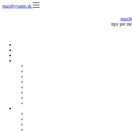
Skip
maxibyvanie.sk
to
content
maxib
tipy pre m