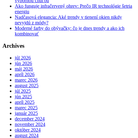
výbornou chuťou
Ako funguje infračervený ohrev: Prečo IR technológie šetria
energiu
Nadčasová elegancia: Aké trendy v tienení okien nikdy
nevyjdú z módy?
Moderné farby do obývačky: čo je dnes trendy a ako ich
kombinovať
Archives
júl 2026
jún 2026
máj 2026
apríl 2026
marec 2026
august 2025
júl 2025
jún 2025
apríl 2025
marec 2025
január 2025
december 2024
november 2024
október 2024
august 2024