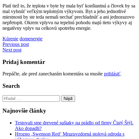
Platí tiež to, že teplota v byte by mala byť konštantná a človek by sa
mal vyhnúť veľkým teplotným výkyvom.
Byt a jeho jednotlivé
miestnosti by ste teda nemali nechať prechladnúť a ani jednorazovo
nepřetopit.
Okrem vplyvu na tepelnú pohodu majú tieto výkyvy aj
negatívny vplyv na celkovú spotrebu energie.
Kúrenie
dom
energie
Navigácia
Previous post
Next post
v
článku
Pridaj komentár
Prepáčte, ale pred zanechaním komentára sa musíte
prihlásiť
.
Search
Hľadať:
Najnovšie články
Testovali sme drevené sušiaky na prádlo od firmy Čistý Štýl.
Ako dopadli?
Hrozno ‚Swenson Red‘ Mrazuvzdorná stolová odroda s