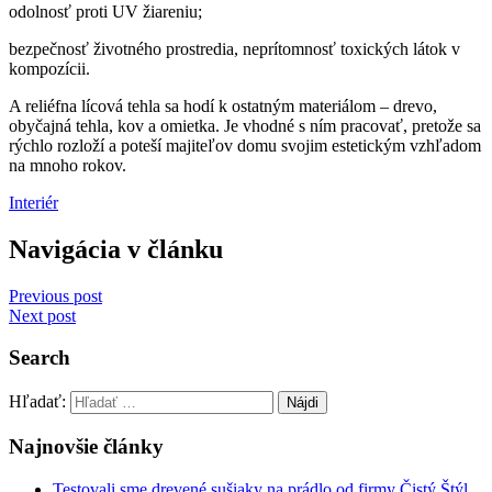
odolnosť proti UV žiareniu;
bezpečnosť životného prostredia, neprítomnosť toxických látok v
kompozícii.
A reliéfna lícová tehla sa hodí k ostatným materiálom – drevo,
obyčajná tehla, kov a omietka. Je vhodné s ním pracovať, pretože sa
rýchlo rozloží a poteší majiteľov domu svojim estetickým vzhľadom
na mnoho rokov.
Interiér
Navigácia v článku
Previous post
Next post
Search
Hľadať:
Najnovšie články
Testovali sme drevené sušiaky na prádlo od firmy Čistý Štýl.