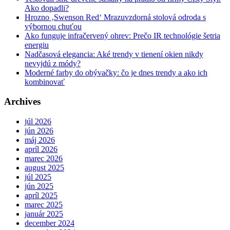
Ako dopadli?
Hrozno ‚Swenson Red‘ Mrazuvzdorná stolová odroda s
výbornou chuťou
Ako funguje infračervený ohrev: Prečo IR technológie šetria
energiu
Nadčasová elegancia: Aké trendy v tienení okien nikdy
nevyjdú z módy?
Moderné farby do obývačky: čo je dnes trendy a ako ich
kombinovať
Archives
júl 2026
jún 2026
máj 2026
apríl 2026
marec 2026
august 2025
júl 2025
jún 2025
apríl 2025
marec 2025
január 2025
december 2024