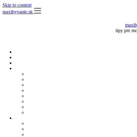
Skip to content
maxibyvanie.sk
maxib
tipy pre m