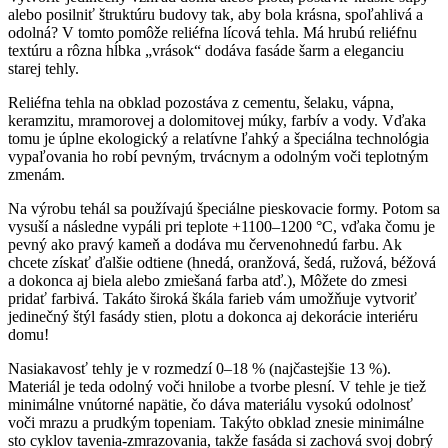
alebo posilniť štruktúru budovy tak, aby bola krásna, spoľahlivá a
odolná? V tomto pomôže reliéfna lícová tehla. Má hrubú reliéfnu
textúru a rôzna hĺbka „vrások“ dodáva fasáde šarm a eleganciu
starej tehly.
Reliéfna tehla na obklad pozostáva z cementu, šelaku, vápna,
keramzitu, mramorovej a dolomitovej múky, farbív a vody. Vďaka
tomu je úplne ekologický a relatívne ľahký a špeciálna technológia
vypaľovania ho robí pevným, trvácnym a odolným voči teplotným
zmenám.
Na výrobu tehál sa používajú špeciálne pieskovacie formy. Potom sa
vysuší a následne vypáli pri teplote +1100–1200 °C, vďaka čomu je
pevný ako pravý kameň a dodáva mu červenohnedú farbu. Ak
chcete získať ďalšie odtiene (hnedá, oranžová, šedá, ružová, béžová
a dokonca aj biela alebo zmiešaná farba atď.), Môžete do zmesi
pridať farbivá. Takáto široká škála farieb vám umožňuje vytvoriť
jedinečný štýl fasády stien, plotu a dokonca aj dekorácie interiéru
domu!
Nasiakavosť tehly je v rozmedzí 0–18 % (najčastejšie 13 %).
Materiál je teda odolný voči hnilobe a tvorbe plesní. V tehle je tiež
minimálne vnútorné napätie, čo dáva materiálu vysokú odolnosť
voči mrazu a prudkým topeniam. Takýto obklad znesie minimálne
sto cyklov tavenia-zmrazovania, takže fasáda si zachová svoj dobrý