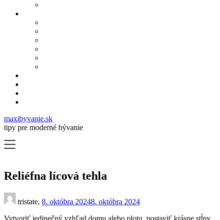
maxibyvanie.sk
tipy pre moderné bývanie
Reliéfna lícová tehla
tristate,
8. októbra 2024
8. októbra 2024
Vytvoriť jedinečný vzhľad domu alebo plotu, postaviť krásne stĺpy