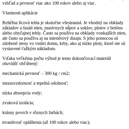
vzhľad a pevnosť viac ako 100 rokov alebo aj viac.
Vlastnosti aplikácie
Reliéfna lícová tehla je skutočne všestranná. Je vhodný na obklady
základov a fasád stien, masívnych stĺpov a soklov, plotov z betónu
alebo obyčajnej tehly. Často sa používa na obklady vonkajších stien,
ale často sa používa aj na interiérový dizajn. S jeho pomocou sú
zdobené steny vo vnútri domu, krby, ako aj nízke ploty, ktoré nie sú
vystavené ťažkým nákladom.
Vďaka veľkému počtu výhod je tento dokončovací materiál
obzvlášť obľúbený:
mechanická pevnosť – 300 kg / cm2;
mrazuvzdornosť a tepelná odolnosť;
nízka absorpcia vody;
zvuková izolácia;
krásny povrch v rôznych farbách;
trvanlivosť opláštenia (až 100 rokov alebo viac);