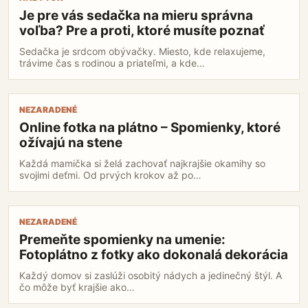
pre
Je pre vás sedačka na mieru správna
vás
voľba? Pre a proti, ktoré musíte poznať
sedačka
na
Sedačka je srdcom obývačky. Miesto, kde relaxujeme,
mieru
trávime čas s rodinou a priateľmi, a kde…
správna
voľba?
Pre
Online
NEZARADENÉ
a
fotka
proti,
Online fotka na plátno – Spomienky, ktoré
na
ktoré
ožívajú na stene
plátno
musíte
–
Každá mamička si želá zachovať najkrajšie okamihy so
poznať
Spomienky,
svojimi deťmi. Od prvých krokov až po…
ktoré
ožívajú
na
Premeňte
NEZARADENÉ
stene
spomienky
Premeňte spomienky na umenie:
na
Fotoplátno z fotky ako dokonalá dekorácia
umenie:
Fotoplátno
Každý domov si zaslúži osobitý nádych a jedinečný štýl. A
z
čo môže byť krajšie ako…
fotky