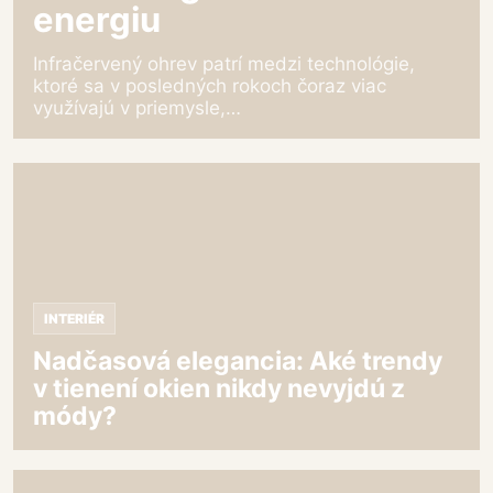
energiu
Infračervený ohrev patrí medzi technológie,
ktoré sa v posledných rokoch čoraz viac
využívajú v priemysle,…
Nadčasová
elegancia:
Aké
trendy
v
tienení
okien
INTERIÉR
nikdy
nevyjdú
Nadčasová elegancia: Aké trendy
z
v tienení okien nikdy nevyjdú z
módy?
módy?
Moderné