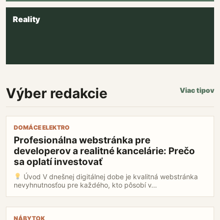
Reality
Výber redakcie
Viac tipov
Profesionálna
DOMÁCE ELEKTRO
webstránka
Profesionálna webstránka pre
pre
developerov a realitné kancelárie: Prečo
developerov
a
sa oplatí investovať
realitné
Úvod V dnešnej digitálnej dobe je kvalitná webstránka
kancelárie:
nevyhnutnosťou pre každého, kto pôsobí v…
Prečo
sa
oplatí
Je
investovať
NÁBYTOK