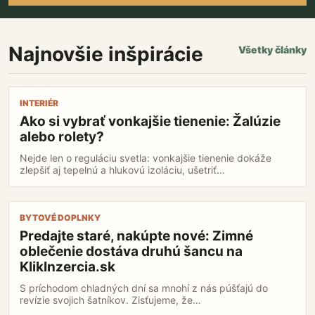
Najnovšie inšpirácie
Všetky články
Ako
INTERIÉR
si
Ako si vybrať vonkajšie tienenie: Žalúzie
vybrať
alebo rolety?
vonkajšie
tienenie:
Nejde len o reguláciu svetla: vonkajšie tienenie dokáže
Žalúzie
zlepšiť aj tepelnú a hlukovú izoláciu, ušetriť…
alebo
rolety?
Predajte
BYTOVÉ DOPLNKY
staré,
Predajte staré, nakúpte nové: Zimné
nakúpte
oblečenie dostáva druhú šancu na
nové:
Zimné
KlikInzercia.sk
oblečenie
S príchodom chladných dní sa mnohí z nás púšťajú do
dostáva
revízie svojich šatníkov. Zisťujeme, že…
druhú