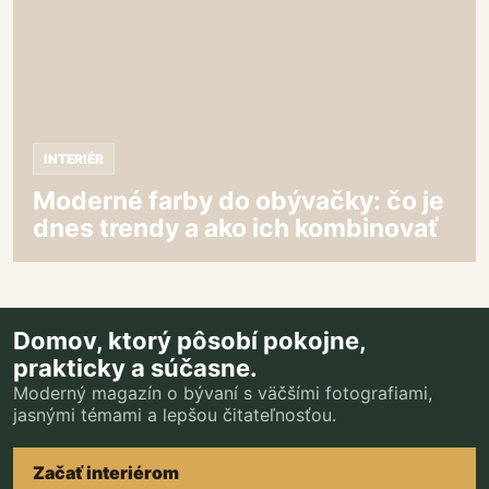
farby
do
obývačky:
čo
je
dnes
trendy
INTERIÉR
a
ako
Moderné farby do obývačky: čo je
ich
dnes trendy a ako ich kombinovať
kombinovať
Domov, ktorý pôsobí pokojne,
prakticky a súčasne.
Moderný magazín o bývaní s väčšími fotografiami,
jasnými témami a lepšou čitateľnosťou.
Začať interiérom