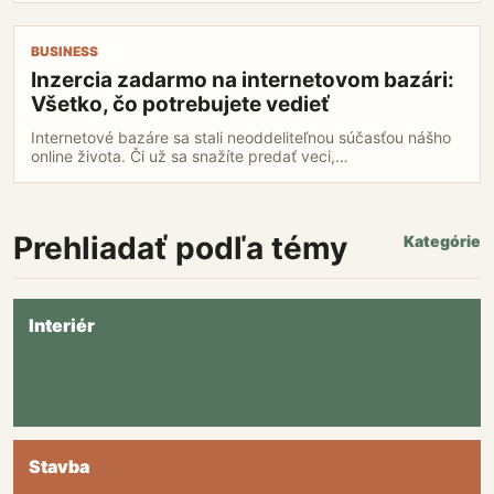
šancu
na
Inzercia
KlikInzercia.sk
BUSINESS
zadarmo
Inzercia zadarmo na internetovom bazári:
na
Všetko, čo potrebujete vedieť
internetovom
bazári:
Internetové bazáre sa stali neoddeliteľnou súčasťou nášho
Všetko,
online života. Či už sa snažíte predať veci,…
čo
potrebujete
vedieť
Prehliadať podľa témy
Kategórie
Interiér
Stavba