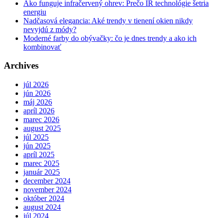
Ako funguje infračervený ohrev: Prečo IR technológie šetria
energiu
Nadčasová elegancia: Aké trendy v tienení okien nikdy
nevyjdú z módy?
Moderné farby do obývačky: čo je dnes trendy a ako ich
kombinovať
Archives
júl 2026
jún 2026
máj 2026
apríl 2026
marec 2026
august 2025
júl 2025
jún 2025
apríl 2025
marec 2025
január 2025
december 2024
november 2024
október 2024
august 2024
júl 2024