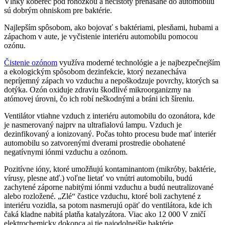
Vlhký koberec pod rohožkou a nečistoty prenášané do automobilu
sú dobrým ohniskom pre baktérie.
Najlepším spôsobom, ako bojovať s baktériami, plesňami, hubami a
zápachom v aute, je vyčistenie interiéru automobilu pomocou
ozónu.
Čistenie ozónom
využíva moderné technológie a je najbezpečnejším
a ekologickým spôsobom dezinfekcie, ktorý nezanecháva
nepríjemný zápach vo vzduchu a nepoškodzuje povrchy, ktorých sa
dotýka. Ozón oxiduje zdraviu škodlivé mikroorganizmy na
atómovej úrovni, čo ich robí neškodnými a bráni ich šíreniu.
Ventilátor vtiahne vzduch z interiéru automobilu do ozonátora, kde
je nasmerovaný najprv na ultrafialovú lampu. Vzduch je
dezinfikovaný a ionizovaný. Počas tohto procesu bude mať interiér
automobilu so zatvorenými dverami prostredie obohatené
negatívnymi iónmi vzduchu a ozónom.
Pozitívne ióny, ktoré umožňujú kontaminantom (mikróby, baktérie,
vírusy, plesne atď.) voľne lietať vo vnútri automobilu, budú
zachytené záporne nabitými iónmi vzduchu a budú neutralizované
alebo rozložené. „Zlé“ častice vzduchu, ktoré boli zachytené z
interiéru vozidla, sa potom nasmerujú opäť do ventilátora, kde ich
čaká kladne nabitá platňa katalyzátora. Viac ako 12 000 V zničí
elektrochemicky dokonca aj tie najodolnejšie baktérie.