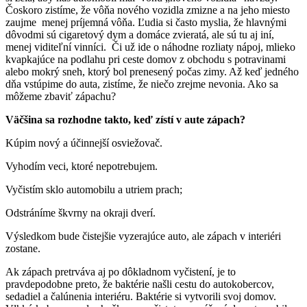
Čoskoro zistíme, že vôňa nového vozidla zmizne a na jeho miesto
zaujme menej príjemná vôňa. Ľudia si často myslia, že hlavnými
dôvodmi sú cigaretový dym a domáce zvieratá, ale sú tu aj iní,
menej viditeľní vinníci. Či už ide o náhodne rozliaty nápoj, mlieko
kvapkajúce na podlahu pri ceste domov z obchodu s potravinami
alebo mokrý sneh, ktorý bol prenesený počas zimy. Až keď jedného
dňa vstúpime do auta, zistíme, že niečo zrejme nevonia. Ako sa
môžeme zbaviť zápachu?
Väčšina sa rozhodne takto, keď zístí v aute zápach?
Kúpim nový a účinnejší osviežovač.
Vyhodím veci, ktoré nepotrebujem.
Vyčistím sklo automobilu a utriem prach;
Odstráníme škvrny na okraji dverí.
Výsledkom bude čistejšie vyzerajúce auto, ale zápach v interiéri
zostane.
Ak zápach pretrváva aj po dôkladnom vyčistení, je to
pravdepodobne preto, že baktérie našli cestu do autokobercov,
sedadiel a čalúnenia interiéru. Baktérie si vytvorili svoj domov.