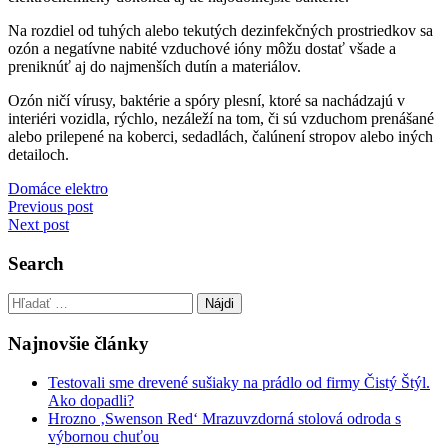
Na rozdiel od tuhých alebo tekutých dezinfekčných prostriedkov sa
ozón a negatívne nabité vzduchové ióny môžu dostať všade a
preniknúť aj do najmenších dutín a materiálov.
Ozón ničí vírusy, baktérie a spóry plesní, ktoré sa nachádzajú v
interiéri vozidla, rýchlo, nezáleží na tom, či sú vzduchom prenášané
alebo prilepené na koberci, sedadlách, čalúnení stropov alebo iných
detailoch.
Domáce elektro
Navigácia
Previous post
Next post
v
článku
Search
Hľadať:
Najnovšie články
Testovali sme drevené sušiaky na prádlo od firmy Čistý Štýl.
Ako dopadli?
Hrozno ‚Swenson Red‘ Mrazuvzdorná stolová odroda s
výbornou chuťou