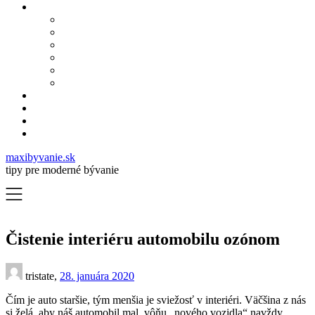
maxibyvanie.sk
tipy pre moderné bývanie
Čistenie interiéru automobilu ozónom
tristate,
28. januára 2020
Čím je auto staršie, tým menšia je sviežosť v interiéri. Väčšina z nás
si želá, aby náš automobil mal vôňu „nového vozidla“ navždy.