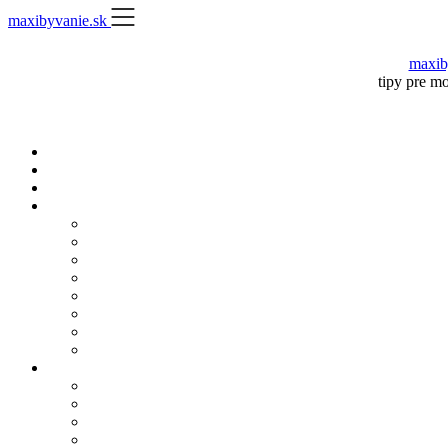
Skip
maxibyvanie.sk
to
content
maxib
tipy pre m